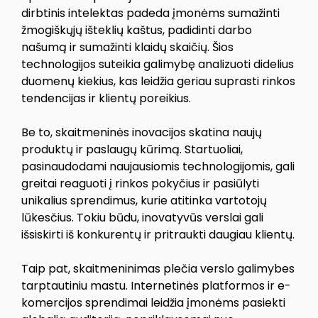
dirbtinis intelektas padeda įmonėms sumažinti
žmogiškųjų išteklių kaštus, padidinti darbo
našumą ir sumažinti klaidų skaičių. Šios
technologijos suteikia galimybę analizuoti didelius
duomenų kiekius, kas leidžia geriau suprasti rinkos
tendencijas ir klientų poreikius.
Be to, skaitmeninės inovacijos skatina naujų
produktų ir paslaugų kūrimą. Startuoliai,
pasinaudodami naujausiomis technologijomis, gali
greitai reaguoti į rinkos pokyčius ir pasiūlyti
unikalius sprendimus, kurie atitinka vartotojų
lūkesčius. Tokiu būdu, inovatyvūs verslai gali
išsiskirti iš konkurentų ir pritraukti daugiau klientų.
Taip pat, skaitmeninimas plečia verslo galimybes
tarptautiniu mastu. Internetinės platformos ir e-
komercijos sprendimai leidžia įmonėms pasiekti