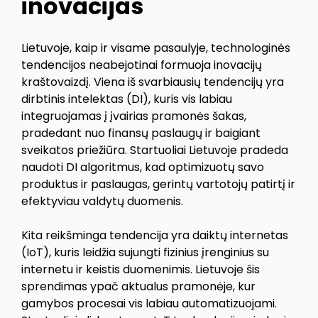
inovacijas
Lietuvoje, kaip ir visame pasaulyje, technologinės
tendencijos neabejotinai formuoja inovacijų
kraštovaizdį. Viena iš svarbiausių tendencijų yra
dirbtinis intelektas (DI), kuris vis labiau
integruojamas į įvairias pramonės šakas,
pradedant nuo finansų paslaugų ir baigiant
sveikatos priežiūra. Startuoliai Lietuvoje pradeda
naudoti DI algoritmus, kad optimizuotų savo
produktus ir paslaugas, gerintų vartotojų patirtį ir
efektyviau valdytų duomenis.
Kita reikšminga tendencija yra daiktų internetas
(IoT), kuris leidžia sujungti fizinius įrenginius su
internetu ir keistis duomenimis. Lietuvoje šis
sprendimas ypač aktualus pramonėje, kur
gamybos procesai vis labiau automatizuojami.