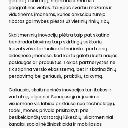
globalią auditoriją, nepriklausomai nuo
geografinės vietos. Tai ypač svarbu mažoms ir
vidutinėms įmonėms, kurios anksčiau turėjo
ribotas galimybes plėstis už vietinių rinkų ribų.
Skaitmeninių inovacijų plėtra taip pat skatina
bendradarbiavimą tarp skirtingų sektorių.
Inovatyvūs startuoliai dažnai ieško partnerių
didesnėse įmonėse, kad kartu galėtų kurti naujas
paslaugas ar produktus. Tokios partnerystės ne
tik stiprina verslo ekosistemą, bet ir skatina žinių
perdavimą bei geriausių praktikų taikymą.
Galiausiai, skaitmeninės inovacijos turi įtakos ir
vartotojų elgsenai. Suaugusiųjų ir jaunimo
visuomenė vis labiau priklauso nuo technologijų,
todėl įmonės privalo prisitaikyti prie
besikeičiančių vartotojų lūkesčių. Skaitmeniniai
kanalai, socialinė žiniasklaida ir mobiliosios