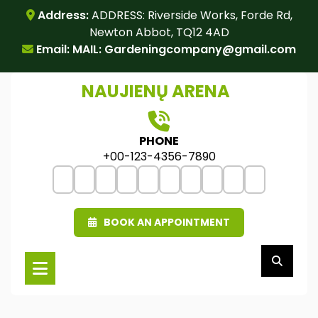
Skip
Address:
ADDRESS: Riverside Works, Forde Rd,
to
Newton Abbot, TQ12 4AD
content
Email: MAIL:
Gardeningcompany@gmail.com
NAUJIENŲ ARENA
PHONE
+00-123-4356-7890
BOOK AN APPOINTMENT