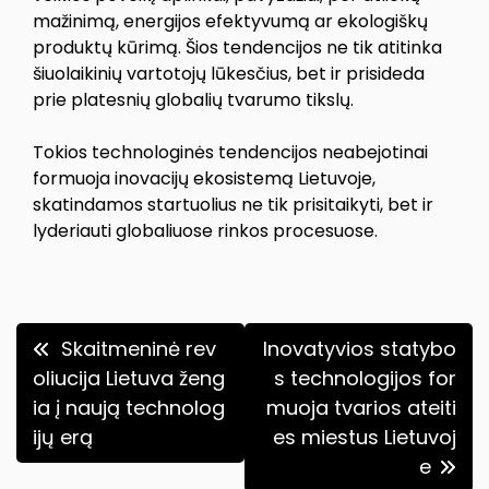
mažinimą, energijos efektyvumą ar ekologiškų
produktų kūrimą. Šios tendencijos ne tik atitinka
šiuolaikinių vartotojų lūkesčius, bet ir prisideda
prie platesnių globalių tvarumo tikslų.
Tokios technologinės tendencijos neabejotinai
formuoja inovacijų ekosistemą Lietuvoje,
skatindamos startuolius ne tik prisitaikyti, bet ir
lyderiauti globaliuose rinkos procesuose.
Navigacija
Skaitmeninė rev
Inovatyvios statybo
tarp
oliucija Lietuva ženg
s technologijos for
ia į naują technolog
muoja tvarios ateiti
įrašų
ijų erą
es miestus Lietuvoj
e