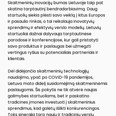
Skaitmeninių inovacijų bumas Lietuvoje taip pat
skatina tarptautinį bendradarbiavimą. Daug
startuolių siekia plėsti savo veiklą į kitus Europos
ir pasaulio rinkas, o tai reikalauja inovatyvių
sprendimų ir efektyvių verslo modelių. Lietuvių
startuoliai dažnai dalyvauja tarptautinėse
parodose ir konferencijose, kur gali pristatyti
savo produktus ir paslaugas bei užmegzti
vertingus ryšius su potencialiais partneriais ir
klientais.
Dėl didėjančio skaitmeninių technologijų
naudojimo, ypač po COVID-19 pandemijos,
Lietuva mato didelį susidomėjimą skaitmeninėmis
paslaugomis. Šis pokytis ne tik atvėrė naujas
galimybes startuoliams, bet ir paskatino
tradicines įmones investuoti į skaitmeninius
sprendimus, kad galėtų išlikti konkurencingos.
Toks sinergija tarp naujų ir tradicinių verslų