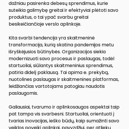
dažniau pasirenka debesų sprendimus, kurie
suteikia galimybę greitai ir efektyviai plėtoti savo
produktus, o tai ypač svarbu greitai
besikeičiančioje verslo aplinkoje.
Kita svarbi tendencija yra skaitmeninė
transformacija, kurią skatina pandemijos metu
išryškėjusios būtinybės. Organizacijos siekia
modernizuoti savo procesus ir paslaugas, todėl
startuoliai, siūlantys skaitmeninius sprendimus,
patiria didelį paklausą. Tai apima e. prekybą,
nuotolines paslaugas ir skaitmenines platformas,
leidžiančias vartotojams patogiau naudotis
paslaugomis.
Galiausiai, tvarumo ir aplinkosaugos aspektai taip
pat tampa vis svarbesni. Startuoliai, orientuoti į
tvarias inovacijas, ieško būdų, kaip sumažinti savo
veiklos poveikį aplinkai, pavyzdžiui, per atliekų