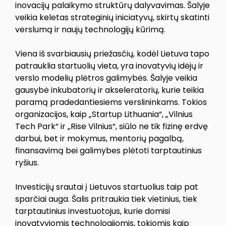
inovacijų palaikymo struktūrų dalyvavimas. Šalyje
veikia keletas strateginių iniciatyvų, skirtų skatinti
verslumą ir naujų technologijų kūrimą.
Viena iš svarbiausių priežasčių, kodėl Lietuva tapo
patrauklia startuolių vieta, yra inovatyvių idėjų ir
verslo modelių plėtros galimybės. Šalyje veikia
gausybė inkubatorių ir akseleratorių, kurie teikia
paramą pradedantiesiems verslininkams. Tokios
organizacijos, kaip „Startup Lithuania“, „Vilnius
Tech Park“ ir „Rise Vilnius“, siūlo ne tik fizinę erdvę
darbui, bet ir mokymus, mentorių pagalbą,
finansavimą bei galimybes plėtoti tarptautinius
ryšius.
Investicijų srautai į Lietuvos startuolius taip pat
sparčiai auga. Šalis pritraukia tiek vietinius, tiek
tarptautinius investuotojus, kurie domisi
inovatyviomis technologijomis, tokiomis kaip