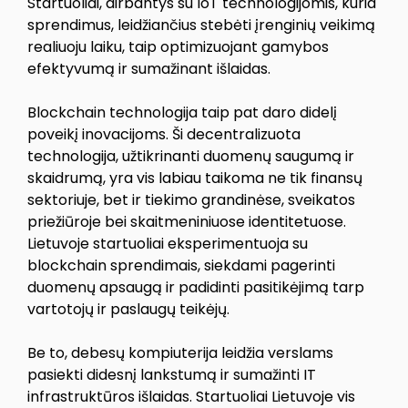
Startuoliai, dirbantys su IoT technologijomis, kuria
sprendimus, leidžiančius stebėti įrenginių veikimą
realiuoju laiku, taip optimizuojant gamybos
efektyvumą ir sumažinant išlaidas.
Blockchain technologija taip pat daro didelį
poveikį inovacijoms. Ši decentralizuota
technologija, užtikrinanti duomenų saugumą ir
skaidrumą, yra vis labiau taikoma ne tik finansų
sektoriuje, bet ir tiekimo grandinėse, sveikatos
priežiūroje bei skaitmeniniuose identitetuose.
Lietuvoje startuoliai eksperimentuoja su
blockchain sprendimais, siekdami pagerinti
duomenų apsaugą ir padidinti pasitikėjimą tarp
vartotojų ir paslaugų teikėjų.
Be to, debesų kompiuterija leidžia verslams
pasiekti didesnį lankstumą ir sumažinti IT
infrastruktūros išlaidas. Startuoliai Lietuvoje vis