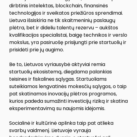
dirbtinis intelektas, blockchain, finansinės
technologijos ir sveikatos priežiūros sprendimai.
Lietuva išsiskiria ne tik skaitmeninių paslaugų
plėtra, bet ir dideliu talentų rezervu – aukštos
kvalifikacijos specialistai, baigę technikos ir verslo
mokslus, yra pasiruošę prisijungti prie startuolių ir
prisidėti prie jų augimo.
Be to, Lietuvos vyriausybė aktyviai remia
startuolių ekosistemą, diegdama palankias
teisines ir fiskalines sąlygas. Startuoliams
suteikiamos lengvatinės mokesčių sąlygos, o taip
pat skatinamos inovacijų plėtros programos,
kurios padeda sumažinti investicijų riziką ir skatina
eksperimentavimą su naujomis idėjomis.
Socialinė ir kultūrinė aplinka taip pat atlieka
svarbų vaidmenį. Lietuvoje vyrauja