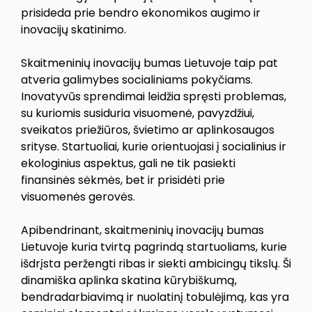
prisideda prie bendro ekonomikos augimo ir
inovacijų skatinimo.
Skaitmeninių inovacijų bumas Lietuvoje taip pat
atveria galimybes socialiniams pokyčiams.
Inovatyvūs sprendimai leidžia spręsti problemas,
su kuriomis susiduria visuomenė, pavyzdžiui,
sveikatos priežiūros, švietimo ar aplinkosaugos
srityse. Startuoliai, kurie orientuojasi į socialinius ir
ekologinius aspektus, gali ne tik pasiekti
finansinės sėkmės, bet ir prisidėti prie
visuomenės gerovės.
Apibendrinant, skaitmeninių inovacijų bumas
Lietuvoje kuria tvirtą pagrindą startuoliams, kurie
išdrįsta peržengti ribas ir siekti ambicingų tikslų. Ši
dinamiška aplinka skatina kūrybiškumą,
bendradarbiavimą ir nuolatinį tobulėjimą, kas yra