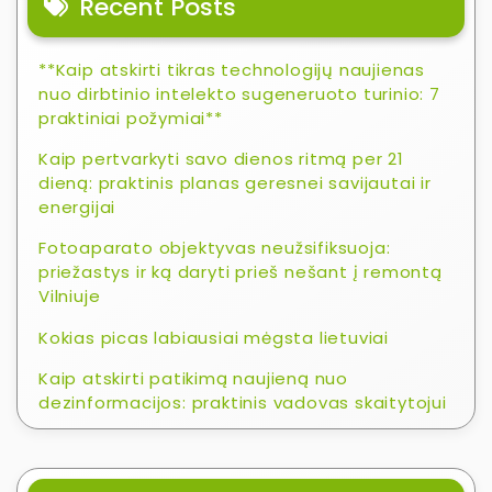
Recent Posts
**Kaip atskirti tikras technologijų naujienas
nuo dirbtinio intelekto sugeneruoto turinio: 7
praktiniai požymiai**
Kaip pertvarkyti savo dienos ritmą per 21
dieną: praktinis planas geresnei savijautai ir
energijai
Fotoaparato objektyvas neužsifiksuoja:
priežastys ir ką daryti prieš nešant į remontą
Vilniuje
Kokias picas labiausiai mėgsta lietuviai
Kaip atskirti patikimą naujieną nuo
dezinformacijos: praktinis vadovas skaitytojui