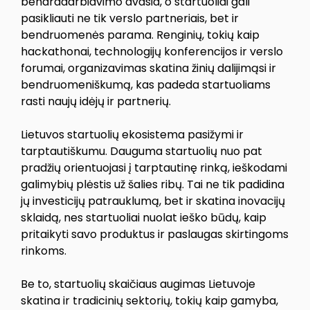
bendradarbiavimo dvasia, o startuoliai gali
pasikliauti ne tik verslo partneriais, bet ir
bendruomenės parama. Renginių, tokių kaip
hackathonai, technologijų konferencijos ir verslo
forumai, organizavimas skatina žinių dalijimąsi ir
bendruomeniškumą, kas padeda startuoliams
rasti naujų idėjų ir partnerių.
Lietuvos startuolių ekosistema pasižymi ir
tarptautiškumu. Dauguma startuolių nuo pat
pradžių orientuojasi į tarptautinę rinką, ieškodami
galimybių plėstis už šalies ribų. Tai ne tik padidina
jų investicijų patrauklumą, bet ir skatina inovacijų
sklaidą, nes startuoliai nuolat ieško būdų, kaip
pritaikyti savo produktus ir paslaugas skirtingoms
rinkoms.
Be to, startuolių skaičiaus augimas Lietuvoje
skatina ir tradicinių sektorių, tokių kaip gamyba,