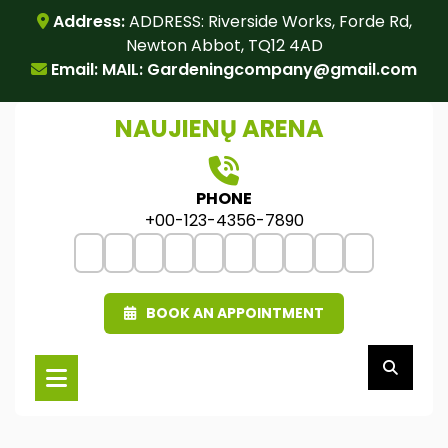
Skip
Address:
ADDRESS: Riverside Works, Forde Rd,
to
Newton Abbot, TQ12 4AD
content
Email: MAIL:
Gardeningcompany@gmail.com
NAUJIENŲ ARENA
PHONE
+00-123-4356-7890
BOOK AN APPOINTMENT