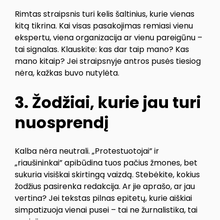
Rimtas straipsnis turi kelis šaltinius, kurie vienas
kitą tikrina. Kai visas pasakojimas remiasi vienu
ekspertu, viena organizacija ar vienu pareigūnu –
tai signalas. Klauskite: kas dar taip mano? Kas
mano kitaip? Jei straipsnyje antros pusės tiesiog
nėra, kažkas buvo nutylėta.
3. Žodžiai, kurie jau turi
nuosprendį
Kalba nėra neutrali. „Protestuotojai” ir
„riaušininkai” apibūdina tuos pačius žmones, bet
sukuria visiškai skirtingą vaizdą. Stebėkite, kokius
žodžius pasirenka redakcija. Ar jie aprašo, ar jau
vertina? Jei tekstas pilnas epitetų, kurie aiškiai
simpatizuoja vienai pusei – tai ne žurnalistika, tai