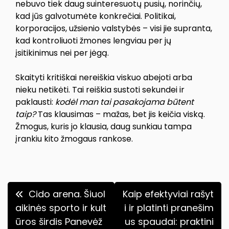
nebuvo tiek daug suinteresuotų pusių, norinčių,
kad jūs galvotumėte konkrečiai. Politikai,
korporacijos, užsienio valstybės – visi jie supranta,
kad kontroliuoti žmones lengviau per jų
įsitikinimus nei per jėgą.
Skaityti kritiškai nereiškia viskuo abejoti arba
nieku netikėti. Tai reiškia sustoti sekundei ir
paklausti:
kodėl man tai pasakojama būtent
taip?
Tas klausimas – mažas, bet jis keičia viską.
Žmogus, kuris jo klausia, daug sunkiau tampa
įrankiu kito žmogaus rankose.
Navigacija
Cido arena. Šiuol
Kaip efektyviai rašyt
tarp
aikinės sporto ir kult
i ir platinti pranešim
ūros širdis Panevėž
us spaudai: praktini