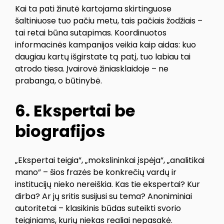
Kai ta pati žinutė kartojama skirtinguose
šaltiniuose tuo pačiu metu, tais pačiais žodžiais –
tai retai būna sutapimas. Koordinuotos
informacinės kampanijos veikia kaip aidas: kuo
daugiau kartų išgirstate tą patį, tuo labiau tai
atrodo tiesa. Įvairovė žiniasklaidoje – ne
prabanga, o būtinybė.
6. Ekspertai be
biografijos
„Ekspertai teigia”, „mokslininkai įspėja”, „analitikai
mano” – šios frazės be konkrečių vardų ir
institucijų nieko nereiškia. Kas tie ekspertai? Kur
dirba? Ar jų sritis susijusi su tema? Anoniminiai
autoritetai – klasikinis būdas suteikti svorio
teiginiams, kurių niekas realiai nepasakė.