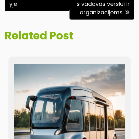
įrašų
yje
s vadovas verslui ir
organizacijoms
Related Post