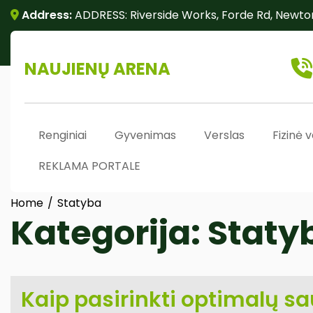
Skip
Address:
ADDRESS: Riverside Works, Forde Rd, Newto
to
content
NAUJIENŲ ARENA
Renginiai
Gyvenimas
Verslas
Fizinė v
REKLAMA PORTALE
Home
Statyba
Kategorija:
Staty
Kaip pasirinkti optimalų sa