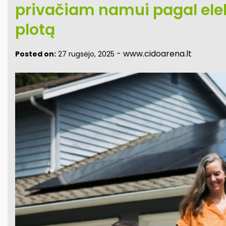
privačiam namui pagal elek
plotą
-
www.cidoarena.lt
Posted on:
27 rugsėjo, 2025