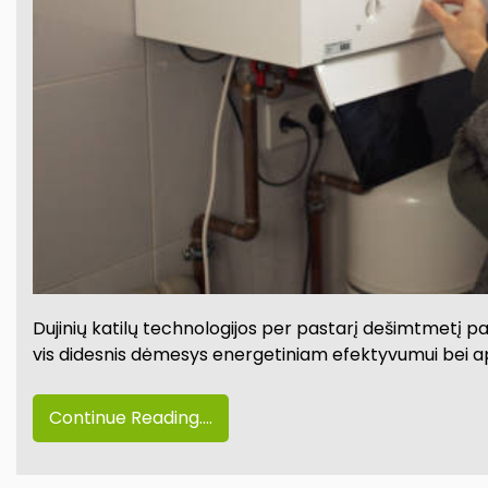
Dujinių katilų technologijos per pastarį dešimtmetį pa
vis didesnis dėmesys energetiniam efektyvumui bei apli
Continue Reading....