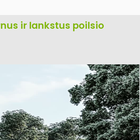
us ir lankstus poilsio