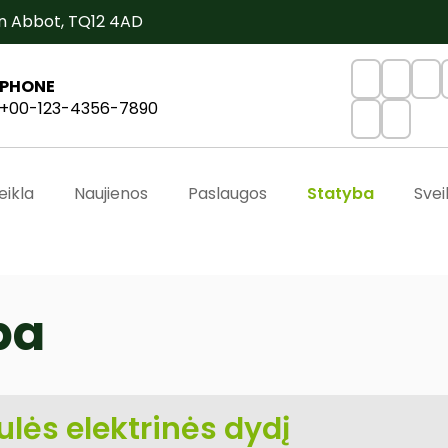
n Abbot, TQ12 4AD
PHONE
+00-123-4356-7890
eikla
Naujienos
Paslaugos
Statyba
Svei
ba
ulės elektrinės dydį