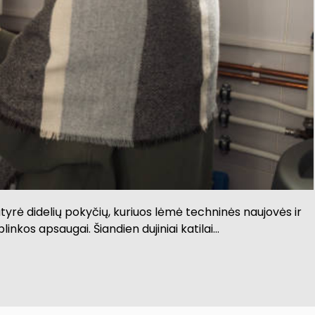
tyrė didelių pokyčių, kuriuos lėmė techninės naujovės ir
nkos apsaugai. Šiandien dujiniai katilai…