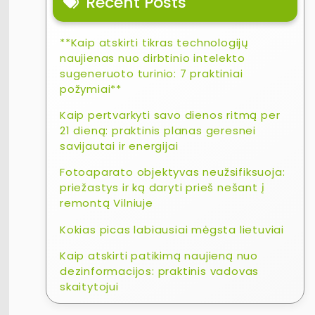
Recent Posts
**Kaip atskirti tikras technologijų
naujienas nuo dirbtinio intelekto
sugeneruoto turinio: 7 praktiniai
požymiai**
Kaip pertvarkyti savo dienos ritmą per
21 dieną: praktinis planas geresnei
savijautai ir energijai
Fotoaparato objektyvas neužsifiksuoja:
priežastys ir ką daryti prieš nešant į
remontą Vilniuje
Kokias picas labiausiai mėgsta lietuviai
Kaip atskirti patikimą naujieną nuo
dezinformacijos: praktinis vadovas
skaitytojui