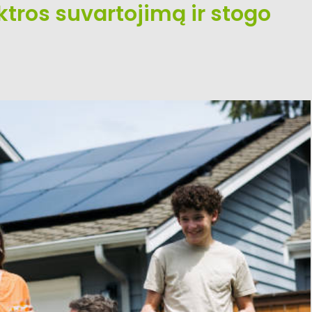
tros suvartojimą ir stogo