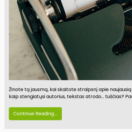
Žinote tą jausmą, kai skaitote straipsnį apie naujausią
kaip stengiatųsi autorius, tekstas atrodo… tuščias? P
Continue Reading....