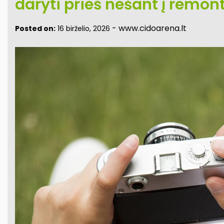
daryti prieš nešant į remont
-
www.cidoarena.lt
Posted on:
16 birželio, 2026