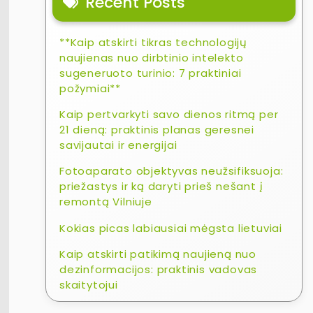
Recent Posts
**Kaip atskirti tikras technologijų
naujienas nuo dirbtinio intelekto
sugeneruoto turinio: 7 praktiniai
požymiai**
Kaip pertvarkyti savo dienos ritmą per
21 dieną: praktinis planas geresnei
savijautai ir energijai
Fotoaparato objektyvas neužsifiksuoja:
priežastys ir ką daryti prieš nešant į
remontą Vilniuje
Kokias picas labiausiai mėgsta lietuviai
Kaip atskirti patikimą naujieną nuo
dezinformacijos: praktinis vadovas
skaitytojui