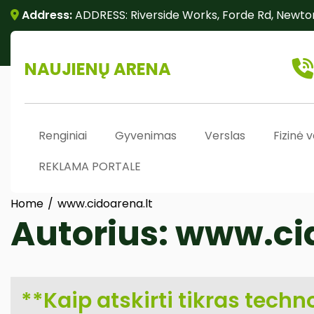
Skip
Address:
ADDRESS: Riverside Works, Forde Rd, Newto
to
content
NAUJIENŲ ARENA
Renginiai
Gyvenimas
Verslas
Fizinė v
REKLAMA PORTALE
Home
www.cidoarena.lt
Autorius:
www.cid
**Kaip atskirti tikras tech