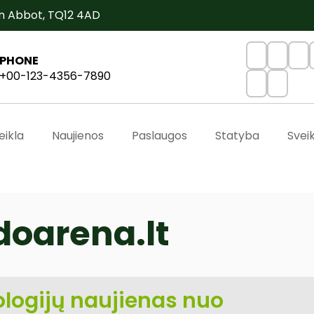
n Abbot, TQ12 4AD
PHONE
+00-123-4356-7890
eikla
Naujienos
Paslaugos
Statyba
Svei
oarena.lt
nologijų naujienas nuo