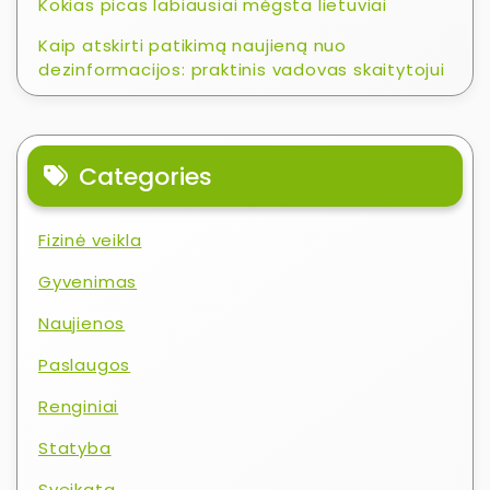
Kokias picas labiausiai mėgsta lietuviai
Kaip atskirti patikimą naujieną nuo
dezinformacijos: praktinis vadovas skaitytojui
Categories
Fizinė veikla
Gyvenimas
Naujienos
Paslaugos
Renginiai
Statyba
Sveikata