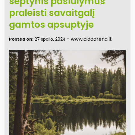
septynis pasiūlymus
praleisti savaitgalį
gamtos apsuptyje
-
www.cidoarena.lt
Posted on:
27 spalio, 2024