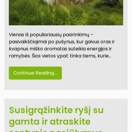
Vienas iš populiariausių pasirinkimų –
pasivaikščiojimai po pušynus, kur gaivus oras ir
kvapnus miško aromatas suteikia energijos ir
ramybės. Šios vietos ypač tinka tiems, kurie…
Continue Reading....
Susigrąžinkite ryšį su
gamta ir atraskite