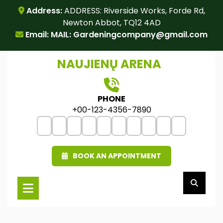
Skip
Address:
ADDRESS: Riverside Works, Forde Rd,
to
Newton Abbot, TQ12 4AD
content
Email: MAIL:
Gardeningcompany@gmail.com
NAUJIENŲ ARENA
PHONE
+00-123-4356-7890
BOOK AN APPOINTMENT