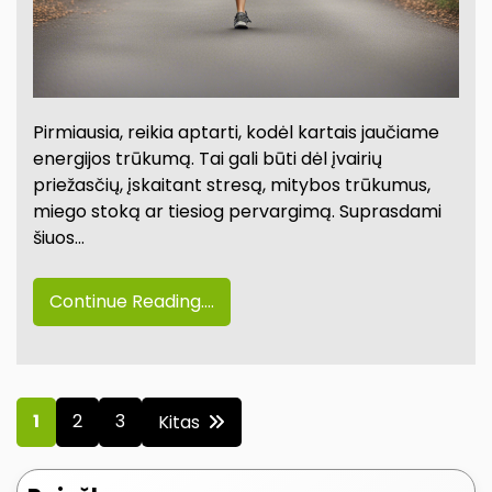
Pirmiausia, reikia aptarti, kodėl kartais jaučiame
energijos trūkumą. Tai gali būti dėl įvairių
priežasčių, įskaitant stresą, mitybos trūkumus,
miego stoką ar tiesiog pervargimą. Suprasdami
šiuos…
Continue Reading....
Įrašų
1
2
3
Kitas
puslapiavimas