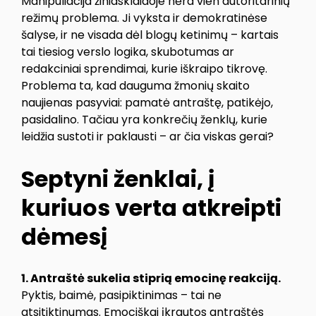
Manipuliacija žiniasklaidoje nėra vien autoritarinių
režimų problema. Ji vyksta ir demokratinėse
šalyse, ir ne visada dėl blogų ketinimų – kartais
tai tiesiog verslo logika, skubotumas ar
redakciniai sprendimai, kurie iškraipo tikrovę.
Problema ta, kad dauguma žmonių skaito
naujienas pasyviai: pamatė antraštę, patikėjo,
pasidalino. Tačiau yra konkrečių ženklų, kurie
leidžia sustoti ir paklausti – ar čia viskas gerai?
Septyni ženklai, į
kuriuos verta atkreipti
dėmesį
1. Antraštė sukelia stiprią emocinę reakciją.
Pyktis, baimė, pasipiktinimas – tai ne
atsitiktinumas. Emociškai įkrautos antraštės