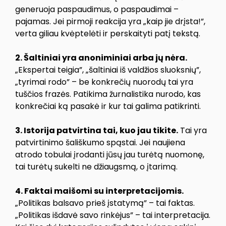
generuoja paspaudimus, o paspaudimai –
pajamas. Jei pirmoji reakcija yra „kaip jie drįsta!”,
verta giliau kvėptelėti ir perskaityti patį tekstą.
2. Šaltiniai yra anoniminiai arba jų nėra.
„Ekspertai teigia”, „šaltiniai iš valdžios sluoksnių”,
„tyrimai rodo” – be konkrečių nuorodų tai yra
tuščios frazės. Patikima žurnalistika nurodo, kas
konkrečiai ką pasakė ir kur tai galima patikrinti.
3. Istorija patvirtina tai, kuo jau tikite.
Tai yra
patvirtinimo šališkumo spąstai. Jei naujiena
atrodo tobulai įrodanti jūsų jau turėtą nuomonę,
tai turėtų sukelti ne džiaugsmą, o įtarimą.
4. Faktai maišomi su interpretacijomis.
„Politikas balsavo prieš įstatymą” – tai faktas.
„Politikas išdavė savo rinkėjus” – tai interpretacija.