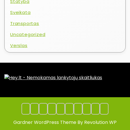
Statyba
Sveikata
Transportas
Uncategorized
Verslas
Gardner WordPress Theme By Revolution WP