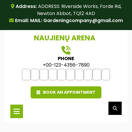
Skip
Address:
ADDRESS: Riverside Works, Forde Rd,
to
Newton Abbot, TQ12 4AD
content
Email: MAIL:
Gardeningcompany@gmail.com
NAUJIENŲ ARENA
PHONE
+00-123-4356-7890
BOOK AN APPOINTMENT