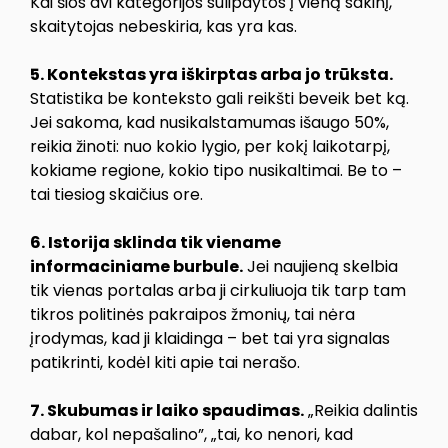
Kai šios dvi kategorijos sulipdytos į vieną sakinį,
skaitytojas nebeskiria, kas yra kas.
5. Kontekstas yra iškirptas arba jo trūksta.
Statistika be konteksto gali reikšti beveik bet ką.
Jei sakoma, kad nusikalstamumas išaugo 50%,
reikia žinoti: nuo kokio lygio, per kokį laikotarpį,
kokiame regione, kokio tipo nusikaltimai. Be to –
tai tiesiog skaičius ore.
6. Istorija sklinda tik viename
informaciniame burbule.
Jei naujieną skelbia
tik vienas portalas arba ji cirkuliuoja tik tarp tam
tikros politinės pakraipos žmonių, tai nėra
įrodymas, kad ji klaidinga – bet tai yra signalas
patikrinti, kodėl kiti apie tai nerašo.
7. Skubumas ir laiko spaudimas.
„Reikia dalintis
dabar, kol nepašalino”, „tai, ko nenori, kad