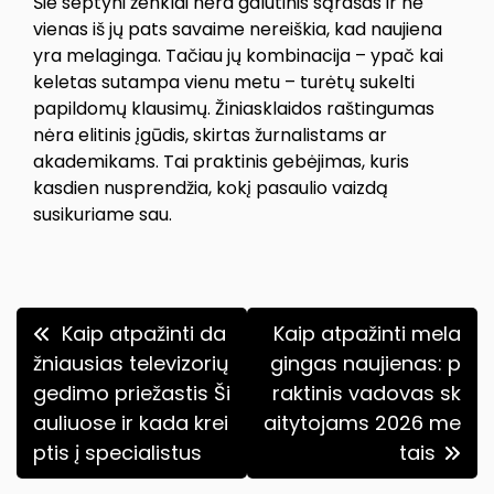
Šie septyni ženklai nėra galutinis sąrašas ir nė
vienas iš jų pats savaime nereiškia, kad naujiena
yra melaginga. Tačiau jų kombinacija – ypač kai
keletas sutampa vienu metu – turėtų sukelti
papildomų klausimų. Žiniasklaidos raštingumas
nėra elitinis įgūdis, skirtas žurnalistams ar
akademikams. Tai praktinis gebėjimas, kuris
kasdien nusprendžia, kokį pasaulio vaizdą
susikuriame sau.
Navigacija
Kaip atpažinti da
Kaip atpažinti mela
tarp
žniausias televizorių
gingas naujienas: p
gedimo priežastis Ši
raktinis vadovas sk
įrašų
auliuose ir kada krei
aitytojams 2026 me
ptis į specialistus
tais