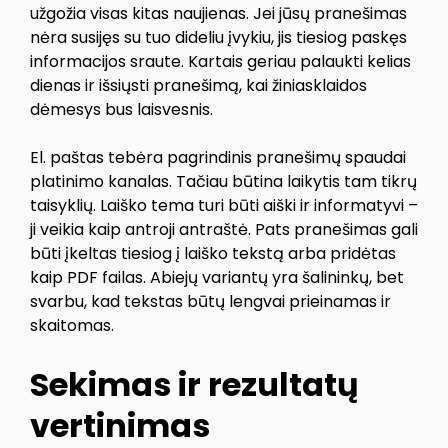
užgožia visas kitas naujienas. Jei jūsų pranešimas
nėra susijęs su tuo dideliu įvykiu, jis tiesiog paskęs
informacijos sraute. Kartais geriau palaukti kelias
dienas ir išsiųsti pranešimą, kai žiniasklaidos
dėmesys bus laisvesnis.
El. paštas tebėra pagrindinis pranešimų spaudai
platinimo kanalas. Tačiau būtina laikytis tam tikrų
taisyklių. Laiško tema turi būti aiški ir informatyvi –
ji veikia kaip antroji antraštė. Pats pranešimas gali
būti įkeltas tiesiog į laiško tekstą arba pridėtas
kaip PDF failas. Abiejų variantų yra šalininkų, bet
svarbu, kad tekstas būtų lengvai prieinamas ir
skaitomas.
Sekimas ir rezultatų
vertinimas