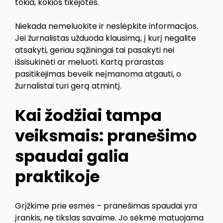
tokia, kokios tikėjotės.
Niekada nemeluokite ir neslėpkite informacijos.
Jei žurnalistas užduoda klausimą, į kurį negalite
atsakyti, geriau sąžiningai tai pasakyti nei
išsisukinėti ar meluoti. Kartą prarastas
pasitikėjimas beveik neįmanoma atgauti, o
žurnalistai turi gerą atmintį.
Kai žodžiai tampa
veiksmais: pranešimo
spaudai galia
praktikoje
Grįžkime prie esmės – pranešimas spaudai yra
įrankis, ne tikslas savaime. Jo sėkmė matuojama