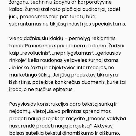
žargonu, techniniu žodynu ar korporatyvine
kalba. Žurnalistai rašo plačiajai auditorijai, todėl
jūsų pranešimas taip pat turėtų būti
suprantamas ne tik jūsų industrijos specialistams.
Viena dažniausių klaidų – pernelyg reklaminis
tonas. Pranešimas spaudai nėra reklama. Žodžiai
kaip „revoliucinis”, „neprilygstamas”, „geriausias
rinkoje” kelia raudonas vėliavėles žurnalistams.
Jie ieško faktų ir objektyvios informacijos, ne
marketingo šūkių. Jei jūsų produktas tikrai yra
išskirtinis, pateikite konkrečius duomenis, kurie tai
įrodo, o ne tuščius epitetus.
Pasyviosios konstrukcijos daro tekstą sunkų ir
neįdomų. Vietoj „Buvo priimtas sprendimas
pradėti naują projektą” rašykite „Įmonės valdyba
nusprendė pradėti naują projektą”. Aktyvus
balsas suteikia tekstui dinamiškumo ir aiškumo.