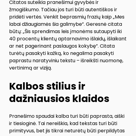
Citatos suteikia pranešimui gyvybės ir
žmogiškumo. Tačiau jos turi būti autentiškos ir
pridėti vertės. Venkit beprasmių frazių kaip „Mes
labai džiaugiamės šia galimybe”. Geresnė citata
būtų: „Šis sprendimas leis įmonėms sutaupyti iki
40 procentų klientų aptarnavimo išlaidų, išlaikant
ar net pagerinant paslaugos kokybę”. Citata
turėtų pasakyti kažką, ko negalima pasakyti
paprastu naratyviniu tekstu – išreikšti nuomonę,
vertinimą ar viziją.
Kalbos stilius ir
dažniausios klaidos
Pranešimo spaudai kalba turi būti paprasta, aiški
ir tiesioginė. Tai nereiškia, kad tekstas turi būti
primityvus, bet jis tikrai neturėtų būti perpildytas