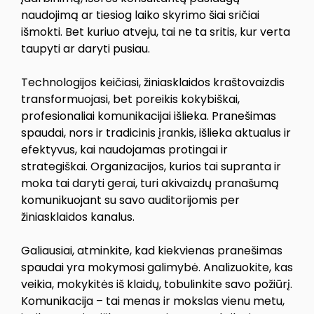
naudojimą ar tiesiog laiko skyrimo šiai sričiai
išmokti. Bet kuriuo atveju, tai ne ta sritis, kur verta
taupyti ar daryti pusiau.
Technologijos keičiasi, žiniasklaidos kraštovaizdis
transformuojasi, bet poreikis kokybiškai,
profesionaliai komunikacijai išlieka. Pranešimas
spaudai, nors ir tradicinis įrankis, išlieka aktualus ir
efektyvus, kai naudojamas protingai ir
strategiškai. Organizacijos, kurios tai supranta ir
moka tai daryti gerai, turi akivaizdų pranašumą
komunikuojant su savo auditorijomis per
žiniasklaidos kanalus.
Galiausiai, atminkite, kad kiekvienas pranešimas
spaudai yra mokymosi galimybė. Analizuokite, kas
veikia, mokykitės iš klaidų, tobulinkite savo požiūrį.
Komunikacija – tai menas ir mokslas vienu metu,