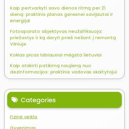
Kaip pertvarkyti savo dienos ritmą per 21
dieną: praktinis planas geresnei savijautai ir
energijai
Fotoaparato objektyvas neužsifiksuoja:
priežastys ir ką daryti prieš nešant į remontą
Vilniuje
Kokias picas labiausiai mėgsta lietuviai
Kaip atskirti patikimą naujieną nuo
dezinformacijos: praktinis vadovas skaitytojui
Categories
Fizinė veikla
Gyvenimas