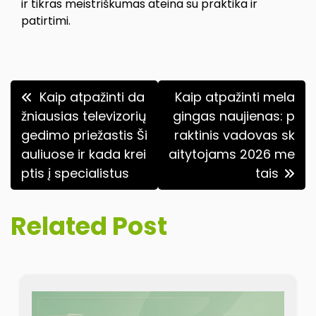
ir tikras meistriškumas ateina su praktika ir
patirtimi.
Navigacija
Kaip atpažinti da
Kaip atpažinti mela
tarp
žniausias televizorių
gingas naujienas: p
gedimo priežastis Ši
raktinis vadovas sk
įrašų
auliuose ir kada krei
aitytojams 2026 me
ptis į specialistus
tais
Related Post