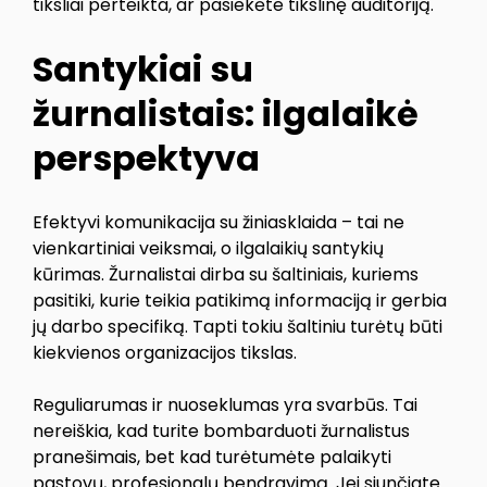
tiksliai perteikta, ar pasiekėte tikslinę auditoriją.
Santykiai su
žurnalistais: ilgalaikė
perspektyva
Efektyvi komunikacija su žiniasklaida – tai ne
vienkartiniai veiksmai, o ilgalaikių santykių
kūrimas. Žurnalistai dirba su šaltiniais, kuriems
pasitiki, kurie teikia patikimą informaciją ir gerbia
jų darbo specifiką. Tapti tokiu šaltiniu turėtų būti
kiekvienos organizacijos tikslas.
Reguliarumas ir nuoseklumas yra svarbūs. Tai
nereiškia, kad turite bombarduoti žurnalistus
pranešimais, bet kad turėtumėte palaikyti
pastovų, profesionalų bendravimą. Jei siunčiate