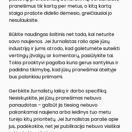
pranešimus tik kartą per metus, o kitą kartą
staiga prašote didelio dėmesio, greičiausiai jo
nesulauksite.
Būkite naudingas šaltinis net tada, kai neturite
savo naujienos. Jei žurnalistas rašo apie jūsų
industriją ir jums atrodo, kad galėtumėte suteikti
vertingų įžvalgų ar komentarų, pasiūlykite tai.
Tokia proaktyvi pagalba kuria gerus santykius ir
padidina tikimybę, kad jūsų pranešimai ateityje
bus palankiau priimami.
Gerbkite žurnalistų laiką ir darbo specifiką.
Nesiskųskite, jei jūsų pranešimas nebuvo
panaudotas – galbūt jis tiesiog nebuvo
pakankamai naujiena arba leidinys tuo metu
turėjo kitų prioritetų. Jei žurnalistas parašė apie
jus, padėkokite, net jei publikacija nebuvo visiškai