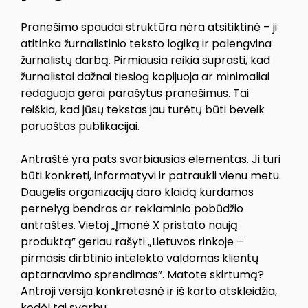
Pranešimo spaudai struktūra nėra atsitiktinė – ji
atitinka žurnalistinio teksto logiką ir palengvina
žurnalistų darbą. Pirmiausia reikia suprasti, kad
žurnalistai dažnai tiesiog kopijuoja ar minimaliai
redaguoja gerai parašytus pranešimus. Tai
reiškia, kad jūsų tekstas jau turėtų būti beveik
paruoštas publikacijai.
Antraštė yra pats svarbiausias elementas. Ji turi
būti konkreti, informatyvi ir patraukli vienu metu.
Daugelis organizacijų daro klaidą kurdamos
pernelyg bendras ar reklaminio pobūdžio
antraštes. Vietoj „Įmonė X pristato naują
produktą” geriau rašyti „Lietuvos rinkoje –
pirmasis dirbtinio intelekto valdomas klientų
aptarnavimo sprendimas”. Matote skirtumą?
Antroji versija konkretesnė ir iš karto atskleidžia,
kodėl tai svarbu.