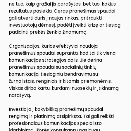
ne tuo, kaip gražiai jis parašytas, bet tuo, kokius
rezultatus pasiekia. Geras pranešimas spaudai
gali atverti duris į naujas rinkas, pritraukti
investuotojų dėmesį, padėti įveikti krizę ar tiesiog
padidinti prekės ženklo žinomumą.
Organizacijos, kurios efektyviai naudoja
pranešimus spaudai, supranta, kad tai tik viena
komunikacijos strategijos dalis. Jie derina
pranešimus spaudai su socialinių tinklų
komunikacija, tiesioginiu bendravimu su
žurnalistais, renginiais ir kitomis priemonėmis.
Viskas dirba kartu, kurdami nuoseklų ir įtikinamą
naratyvą.
Investicija į kokybišką pranešimų spaudai
rengimą ir platinimą atsipirksta. Tai gali reikšti
profesionalaus komunikacijos specialisto
įdarbinimą, išorės konsultantų paslaugų