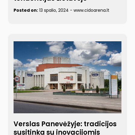
Posted on:
13 spalio, 2024
-
www.cidoarena.lt
Verslas Panevėžyje: tradicijos
susitinka su inovacijomis