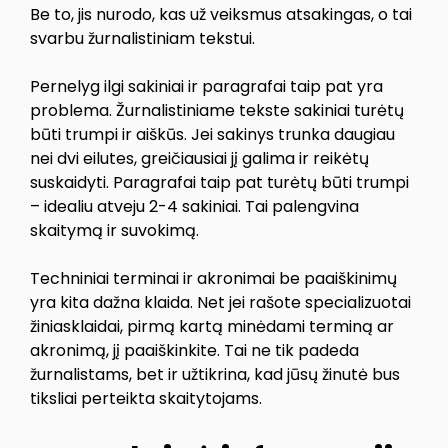
Be to, jis nurodo, kas už veiksmus atsakingas, o tai
svarbu žurnalistiniam tekstui.
Pernelyg ilgi sakiniai ir paragrafai taip pat yra
problema. Žurnalistiniame tekste sakiniai turėtų
būti trumpi ir aiškūs. Jei sakinys trunka daugiau
nei dvi eilutes, greičiausiai jį galima ir reikėtų
suskaidyti. Paragrafai taip pat turėtų būti trumpi
– idealiu atveju 2-4 sakiniai. Tai palengvina
skaitymą ir suvokimą.
Techniniai terminai ir akronimai be paaiškinimų
yra kita dažna klaida. Net jei rašote specializuotai
žiniasklaidai, pirmą kartą minėdami terminą ar
akronimą, jį paaiškinkite. Tai ne tik padeda
žurnalistams, bet ir užtikrina, kad jūsų žinutė bus
tiksliai perteikta skaitytojams.