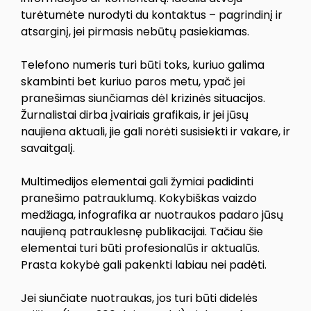
turėtumėte nurodyti du kontaktus – pagrindinį ir
atsarginį, jei pirmasis nebūtų pasiekiamas.
Telefono numeris turi būti toks, kuriuo galima
skambinti bet kuriuo paros metu, ypač jei
pranešimas siunčiamas dėl krizinės situacijos.
Žurnalistai dirba įvairiais grafikais, ir jei jūsų
naujiena aktuali, jie gali norėti susisiekti ir vakare, ir
savaitgalį.
Multimedijos elementai gali žymiai padidinti
pranešimo patrauklumą. Kokybiškas vaizdo
medžiaga, infografika ar nuotraukos padaro jūsų
naujieną patrauklesnę publikacijai. Tačiau šie
elementai turi būti profesionalūs ir aktualūs.
Prasta kokybė gali pakenkti labiau nei padėti.
Jei siunčiate nuotraukas, jos turi būti didelės