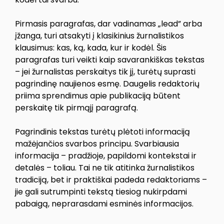
Pirmasis paragrafas, dar vadinamas „lead” arba
įžanga, turi atsakyti į klasikinius žurnalistikos
klausimus: kas, ką, kada, kur ir kodėl. Šis
paragrafas turi veikti kaip savarankiškas tekstas
– jei žurnalistas perskaitys tik jį, turėtų suprasti
pagrindinę naujienos esmę. Daugelis redaktorių
priima sprendimus apie publikaciją būtent
perskaitę tik pirmąjį paragrafą.
Pagrindinis tekstas turėtų plėtoti informaciją
mažėjančios svarbos principu. Svarbiausia
informacija – pradžioje, papildomi kontekstai ir
detalės – toliau. Tai ne tik atitinka žurnalistikos
tradiciją, bet ir praktiškai padeda redaktoriams –
jie gali sutrumpinti tekstą tiesiog nukirpdami
pabaigą, neprarasdami esminės informacijos.