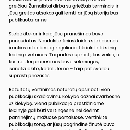
greičiau. Žurnalistai dirba su griežtais terminais, ir
jūsų greitas atsakas gali lemti, ar jūsų istorija bus
publikuota, ar ne.
Stebėkite, ar ir kaip jūsų pranešimas buvo
panaudotas. Naudokite žiniasklaidos stebėsenos
įrankius arba tiesiog reguliariai tikrinkite tikslinių
leidinių svetaines. Tai padės suprasti, kas veikia, o
kas ne. Jei pranešimas buvo sėkmingas,
išanalizuokite, kodėl. Jei ne – taip pat svarbu
suprasti priežastis.
Rezultatų vertinimas neturėtų apsiriboti vien
publikacijų skaičiavimu. Kokybė dažnai svarbesnė
už kiekybę. Viena publikacija prestižiniame
leidinyje gali būti vertingesnė nei dešimt
paminėjimų mažuose portaluose. Vertinkite
publikacijų toną, ar jūsų pagrindinė žinutė buvo