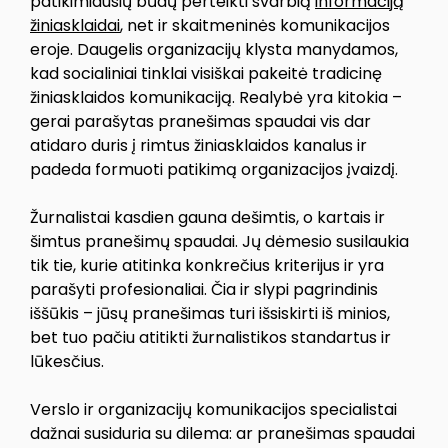
patikimiausių būdų perteikti svarbią
informaciją
žiniasklaidai
, net ir skaitmeninės komunikacijos
eroje. Daugelis organizacijų klysta manydamos,
kad socialiniai tinklai visiškai pakeitė tradicinę
žiniasklaidos komunikaciją. Realybė yra kitokia –
gerai parašytas pranešimas spaudai vis dar
atidaro duris į rimtus žiniasklaidos kanalus ir
padeda formuoti patikimą organizacijos įvaizdį.
Žurnalistai kasdien gauna dešimtis, o kartais ir
šimtus pranešimų spaudai. Jų dėmesio susilaukia
tik tie, kurie atitinka konkrečius kriterijus ir yra
parašyti profesionaliai. Čia ir slypi pagrindinis
iššūkis – jūsų pranešimas turi išsiskirti iš minios,
bet tuo pačiu atitikti žurnalistikos standartus ir
lūkesčius.
Verslo ir organizacijų komunikacijos specialistai
dažnai susiduria su dilema: ar pranešimas spaudai