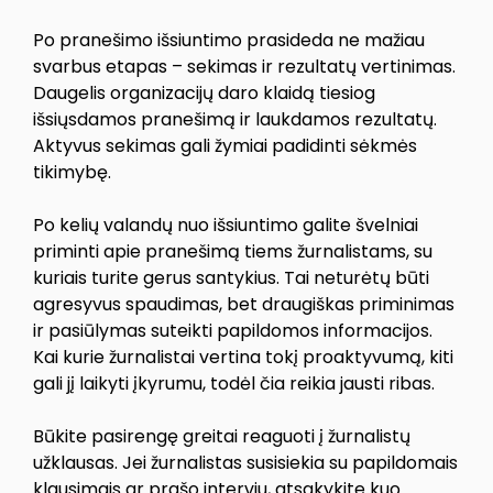
Po pranešimo išsiuntimo prasideda ne mažiau
svarbus etapas – sekimas ir rezultatų vertinimas.
Daugelis organizacijų daro klaidą tiesiog
išsiųsdamos pranešimą ir laukdamos rezultatų.
Aktyvus sekimas gali žymiai padidinti sėkmės
tikimybę.
Po kelių valandų nuo išsiuntimo galite švelniai
priminti apie pranešimą tiems žurnalistams, su
kuriais turite gerus santykius. Tai neturėtų būti
agresyvus spaudimas, bet draugiškas priminimas
ir pasiūlymas suteikti papildomos informacijos.
Kai kurie žurnalistai vertina tokį proaktyvumą, kiti
gali jį laikyti įkyrumu, todėl čia reikia jausti ribas.
Būkite pasirengę greitai reaguoti į žurnalistų
užklausas. Jei žurnalistas susisiekia su papildomais
klausimais ar prašo interviu, atsakykite kuo