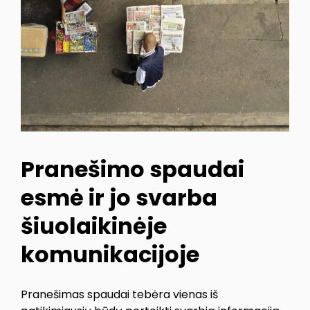
Pranešimo spaudai
esmė ir jo svarba
šiuolaikinėje
komunikacijoje
Pranešimas spaudai tebėra vienas iš