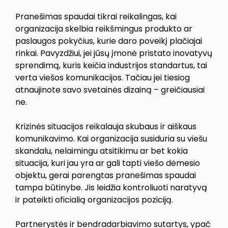
Pranešimas spaudai tikrai reikalingas, kai
organizacija skelbia reikšmingus produkto ar
paslaugos pokyčius, kurie daro poveikį plačiajai
rinkai. Pavyzdžiui, jei jūsų įmonė pristato inovatyvų
sprendimą, kuris keičia industrijos standartus, tai
verta viešos komunikacijos. Tačiau jei tiesiog
atnaujinote savo svetainės dizainą – greičiausiai
ne.
Krizinės situacijos reikalauja skubaus ir aiškaus
komunikavimo. Kai organizacija susiduria su viešu
skandalu, nelaimingu atsitikimu ar bet kokia
situacija, kuri jau yra ar gali tapti viešo dėmesio
objektu, gerai parengtas pranešimas spaudai
tampa būtinybe. Jis leidžia kontroliuoti naratyvą
ir pateikti oficialią organizacijos poziciją.
Partnerystės ir bendradarbiavimo sutartys, ypač