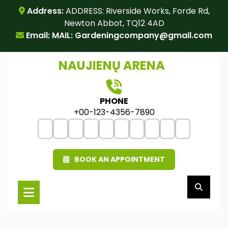
Skip
Address:
ADDRESS: Riverside Works, Forde Rd,
to
Newton Abbot, TQ12 4AD
content
Email: MAIL:
Gardeningcompany@gmail.com
NAUJIENŲ ARENA
PHONE
+00-123-4356-7890
BOOK AN APPOINTMENT