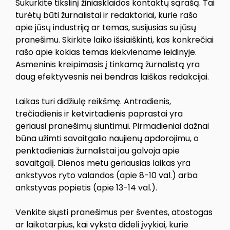
Sukurkite tikslinį žiniasklaidos kontaktų sąrašą. Tai
turėtų būti žurnalistai ir redaktoriai, kurie rašo
apie jūsų industriją ar temas, susijusias su jūsų
pranešimu. Skirkite laiko išsiaiškinti, kas konkrečiai
rašo apie kokias temas kiekviename leidinyje.
Asmeninis kreipimasis į tinkamą žurnalistą yra
daug efektyvesnis nei bendras laiškas redakcijai.
Laikas turi didžiulę reikšmę. Antradienis,
trečiadienis ir ketvirtadienis paprastai yra
geriausi pranešimų siuntimui. Pirmadieniai dažnai
būna užimti savaitgalio naujienų apdorojimu, o
penktadieniais žurnalistai jau galvoja apie
savaitgalį. Dienos metu geriausias laikas yra
ankstyvos ryto valandos (apie 8-10 val.) arba
ankstyvas popietis (apie 13-14 val.).
Venkite siųsti pranešimus per šventes, atostogas
ar laikotarpius, kai vyksta dideli įvykiai, kurie