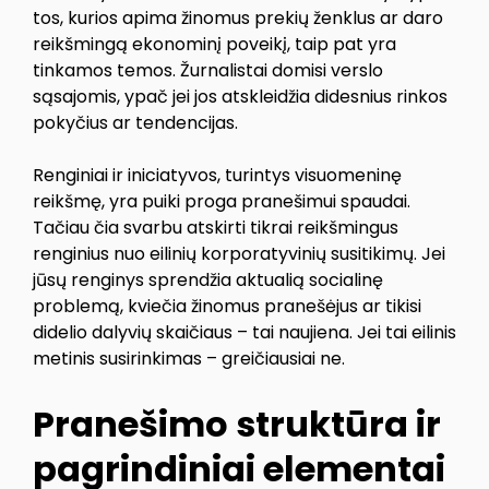
tos, kurios apima žinomus prekių ženklus ar daro
reikšmingą ekonominį poveikį, taip pat yra
tinkamos temos. Žurnalistai domisi verslo
sąsajomis, ypač jei jos atskleidžia didesnius rinkos
pokyčius ar tendencijas.
Renginiai ir iniciatyvos, turintys visuomeninę
reikšmę, yra puiki proga pranešimui spaudai.
Tačiau čia svarbu atskirti tikrai reikšmingus
renginius nuo eilinių korporatyvinių susitikimų. Jei
jūsų renginys sprendžia aktualią socialinę
problemą, kviečia žinomus pranešėjus ar tikisi
didelio dalyvių skaičiaus – tai naujiena. Jei tai eilinis
metinis susirinkimas – greičiausiai ne.
Pranešimo struktūra ir
pagrindiniai elementai