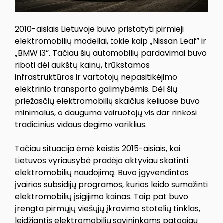
2010-aisiais Lietuvoje buvo pristatyti pirmieji
elektromobilių modeliai, tokie kaip „Nissan Leaf” ir
„BMW i3”. Tačiau šių automobilių pardavimai buvo
riboti dėl aukštų kainų, trūkstamos
infrastruktūros ir vartotojų nepasitikėjimo
elektrinio transporto galimybėmis. Dėl šių
priežasčių elektromobilių skaičius keliuose buvo
minimalus, o dauguma vairuotojų vis dar rinkosi
tradicinius vidaus degimo variklius.
Tačiau situacija ėmė keistis 2015-aisiais, kai
Lietuvos vyriausybė pradėjo aktyviau skatinti
elektromobilių naudojimą. Buvo įgyvendintos
įvairios subsidijų programos, kurios leido sumažinti
elektromobilių įsigijimo kainas. Taip pat buvo
įrengta pirmųjų viešųjų įkrovimo stotelių tinklas,
leidžiantis elektromobilių savininkams patogiau