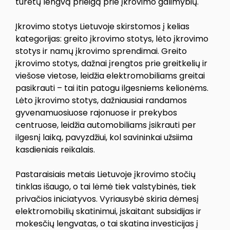
turėtų lengvą prieigą prie įkrovimo galimybių.
Įkrovimo stotys Lietuvoje skirstomos į kelias
kategorijas: greito įkrovimo stotys, lėto įkrovimo
stotys ir namų įkrovimo sprendimai. Greito
įkrovimo stotys, dažnai įrengtos prie greitkelių ir
viešose vietose, leidžia elektromobiliams greitai
pasikrauti – tai itin patogu ilgesniems kelionėms.
Lėto įkrovimo stotys, dažniausiai randamos
gyvenamuosiuose rajonuose ir prekybos
centruose, leidžia automobiliams įsikrauti per
ilgesnį laiką, pavyzdžiui, kol savininkai užsiima
kasdieniais reikalais.
Pastaraisiais metais Lietuvoje įkrovimo stočių
tinklas išaugo, o tai lėmė tiek valstybinės, tiek
privačios iniciatyvos. Vyriausybė skiria dėmesį
elektromobilių skatinimui, įskaitant subsidijas ir
mokesčių lengvatas, o tai skatina investicijas į