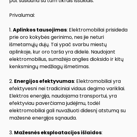
pat susiduria su tam tikrais iššūkiais.
Privalumai:
1.
Aplinkos tausojimas
: Elektromobiliai prisideda
prie oro kokybės gerinimo, nes jie neturi
išmetamųjų dujų. Tai ypač svarbu miestų
aplinkoje, kur oro tarša yra didelė. Naudojant
elektromobilius, sumažėja anglies dioksido ir kitų
kenksmingų medžiagų išmetimas.
2.
Energijos efektyvumas
: Elektromobiliai yra
efektyvesni nei tradiciniai vidaus degimo varikliai.
Elektros energija, naudojama transportui, yra
efektyviau paverčiama judėjimu, todėl
elektromobiliai gali nuvažiuoti didesnį atstumą su
mažesnė energijos sąnauda.
3.
Mažesnės eksploatacijos išlaidos
: