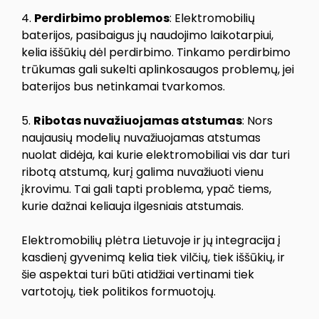
4.
Perdirbimo problemos
: Elektromobilių
baterijos, pasibaigus jų naudojimo laikotarpiui,
kelia iššūkių dėl perdirbimo. Tinkamo perdirbimo
trūkumas gali sukelti aplinkosaugos problemų, jei
baterijos bus netinkamai tvarkomos.
5.
Ribotas nuvažiuojamas atstumas
: Nors
naujausių modelių nuvažiuojamas atstumas
nuolat didėja, kai kurie elektromobiliai vis dar turi
ribotą atstumą, kurį galima nuvažiuoti vienu
įkrovimu. Tai gali tapti problema, ypač tiems,
kurie dažnai keliauja ilgesniais atstumais.
Elektromobilių plėtra Lietuvoje ir jų integracija į
kasdienį gyvenimą kelia tiek vilčių, tiek iššūkių, ir
šie aspektai turi būti atidžiai vertinami tiek
vartotojų, tiek politikos formuotojų.