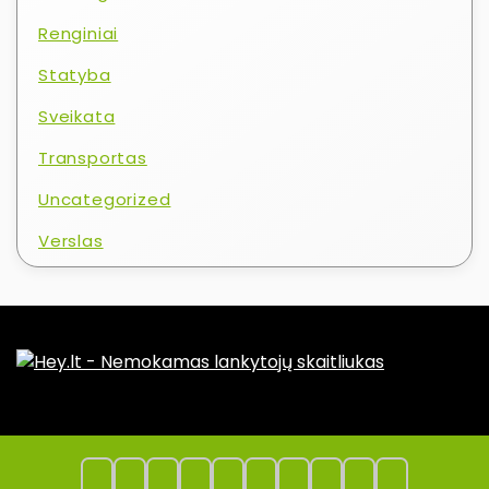
Renginiai
Statyba
Sveikata
Transportas
Uncategorized
Verslas