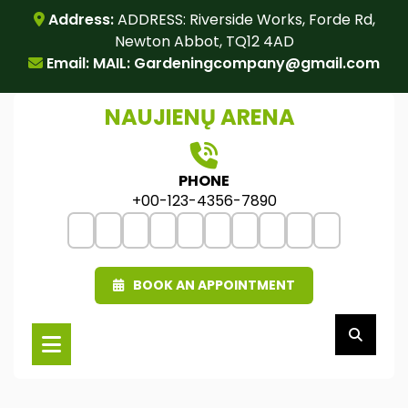
Skip
Address:
ADDRESS: Riverside Works, Forde Rd,
to
Newton Abbot, TQ12 4AD
content
Email: MAIL:
Gardeningcompany@gmail.com
NAUJIENŲ ARENA
PHONE
+00-123-4356-7890
BOOK AN APPOINTMENT