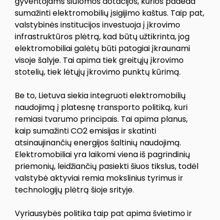
gyventojams siūlomos dotacijos, kurios padeda
sumažinti elektromobilių įsigijimo kaštus. Taip pat,
valstybinės institucijos investuoja į įkrovimo
infrastruktūros plėtrą, kad būtų užtikrinta, jog
elektromobiliai galėtų būti patogiai įkraunami
visoje šalyje. Tai apima tiek greitųjų įkrovimo
stotelių, tiek lėtųjų įkrovimo punktų kūrimą.
Be to, Lietuva siekia integruoti elektromobilių
naudojimą į platesnę transporto politiką, kuri
remiasi tvarumo principais. Tai apima planus,
kaip sumažinti CO2 emisijas ir skatinti
atsinaujinančių energijos šaltinių naudojimą.
Elektromobiliai yra laikomi viena iš pagrindinių
priemonių, leidžiančių pasiekti šiuos tikslus, todėl
valstybė aktyviai remia mokslinius tyrimus ir
technologijų plėtrą šioje srityje.
Vyriausybės politika taip pat apima švietimo ir