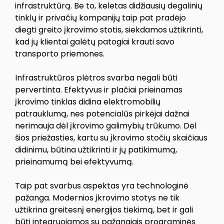
infrastruktūrą. Be to, keletas didžiausių degalinių
tinklų ir privačių kompanijų taip pat pradėjo
diegti greito įkrovimo stotis, siekdamos užtikrinti,
kad jų klientai galėtų patogiai krauti savo
transporto priemones.
Infrastruktūros plėtros svarba negali būti
pervertinta. Efektyvus ir plačiai prieinamas
įkrovimo tinklas didina elektromobilių
patrauklumą, nes potencialūs pirkėjai dažnai
nerimauja dėl įkrovimo galimybių trūkumo. Dėl
šios priežasties, kartu su įkrovimo stočių skaičiaus
didinimu, būtina užtikrinti ir jų patikimumą,
prieinamumą bei efektyvumą.
Taip pat svarbus aspektas yra technologinė
pažanga. Modernios įkrovimo stotys ne tik
užtikrina greitesnį energijos tiekimą, bet ir gali
būti integruojamos su pažangiais programinės