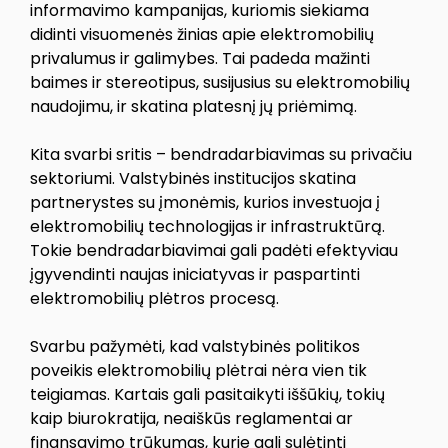
informavimo kampanijas, kuriomis siekiama
didinti visuomenės žinias apie elektromobilių
privalumus ir galimybes. Tai padeda mažinti
baimes ir stereotipus, susijusius su elektromobilių
naudojimu, ir skatina platesnį jų priėmimą.
Kita svarbi sritis – bendradarbiavimas su privačiu
sektoriumi. Valstybinės institucijos skatina
partnerystes su įmonėmis, kurios investuoja į
elektromobilių technologijas ir infrastruktūrą.
Tokie bendradarbiavimai gali padėti efektyviau
įgyvendinti naujas iniciatyvas ir paspartinti
elektromobilių plėtros procesą.
Svarbu pažymėti, kad valstybinės politikos
poveikis elektromobilių plėtrai nėra vien tik
teigiamas. Kartais gali pasitaikyti iššūkių, tokių
kaip biurokratija, neaiškūs reglamentai ar
finansavimo trūkumas, kurie gali sulėtinti