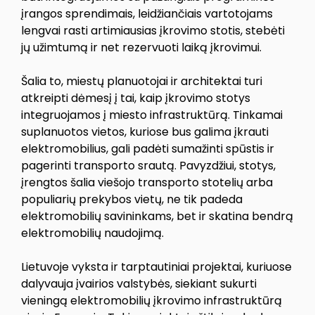
įrangos sprendimais, leidžiančiais vartotojams
lengvai rasti artimiausias įkrovimo stotis, stebėti
jų užimtumą ir net rezervuoti laiką įkrovimui.
Šalia to, miestų planuotojai ir architektai turi
atkreipti dėmesį į tai, kaip įkrovimo stotys
integruojamos į miesto infrastruktūrą. Tinkamai
suplanuotos vietos, kuriose bus galima įkrauti
elektromobilius, gali padėti sumažinti spūstis ir
pagerinti transporto srautą. Pavyzdžiui, stotys,
įrengtos šalia viešojo transporto stotelių arba
populiarių prekybos vietų, ne tik padeda
elektromobilių savininkams, bet ir skatina bendrą
elektromobilių naudojimą.
Lietuvoje vyksta ir tarptautiniai projektai, kuriuose
dalyvauja įvairios valstybės, siekiant sukurti
vieningą elektromobilių įkrovimo infrastruktūrą