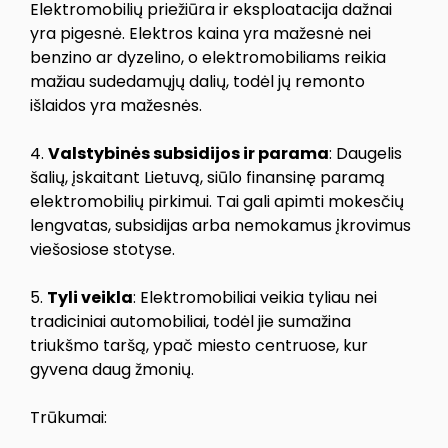
Elektromobilių priežiūra ir eksploatacija dažnai
yra pigesnė. Elektros kaina yra mažesnė nei
benzino ar dyzelino, o elektromobiliams reikia
mažiau sudedamųjų dalių, todėl jų remonto
išlaidos yra mažesnės.
4.
Valstybinės subsidijos ir parama
: Daugelis
šalių, įskaitant Lietuvą, siūlo finansinę paramą
elektromobilių pirkimui. Tai gali apimti mokesčių
lengvatas, subsidijas arba nemokamus įkrovimus
viešosiose stotyse.
5.
Tyli veikla
: Elektromobiliai veikia tyliau nei
tradiciniai automobiliai, todėl jie sumažina
triukšmo taršą, ypač miesto centruose, kur
gyvena daug žmonių.
Trūkumai: