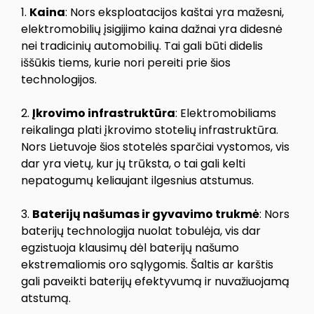
1.
Kaina
: Nors eksploatacijos kaštai yra mažesni,
elektromobilių įsigijimo kaina dažnai yra didesnė
nei tradicinių automobilių. Tai gali būti didelis
iššūkis tiems, kurie nori pereiti prie šios
technologijos.
2.
Įkrovimo infrastruktūra
: Elektromobiliams
reikalinga plati įkrovimo stotelių infrastruktūra.
Nors Lietuvoje šios stotelės sparčiai vystomos, vis
dar yra vietų, kur jų trūksta, o tai gali kelti
nepatogumų keliaujant ilgesnius atstumus.
3.
Baterijų našumas ir gyvavimo trukmė
: Nors
baterijų technologija nuolat tobulėja, vis dar
egzistuoja klausimų dėl baterijų našumo
ekstremaliomis oro sąlygomis. Šaltis ar karštis
gali paveikti baterijų efektyvumą ir nuvažiuojamą
atstumą.