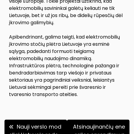
visoje Europoje. Tokie projektai užtikrina, kad
elektromobilių savininkai galėtų keliauti ne tik
Lietuvoje, bet ir už jos ribų, be didelių rūpesčių dėl
įkrovimo galimybių.
Apibendrinant, galima teigti, kad elektromobilių
įkrovimo stočių plėtra Lietuvoje yra esminė
sąlyga, padedanti formuoti teigiamą
elektromobilių naudojimo dinamiką.
Infrastruktūros plėtra, technologinė pažanga ir
bendradarbiavimas tarp viešojo ir privataus
sektoriaus yra pagrindiniai veiksniai, leisiantys
Lietuvai sėkmingai pereiti prie švaresnio ir
tvaresnio transporto ateities.
Navigacija
Nauji verslo mod
Atsinaujinančių ene