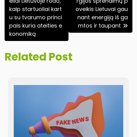
tarp
eliai Lietuvoje rodo,
rgijos sprendimų p
kaip startuoliai kart
oveikis Lietuvai gau
įrašų
u su tvarumo princi
nant energiją iš ga
pais kuria ateities e
mtos ir taupant
konomiką
Related Post