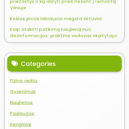
priežastys ir ką daryti prieš nešant į remontą
Vilniuje
Kokias picas labiausiai mėgsta lietuviai
Kaip atskirti patikimą naujieną nuo
dezinformacijos: praktinis vadovas skaitytojui
Categories
Fizinė veikla
Gyvenimas
Naujienos
Paslaugos
Renginiai