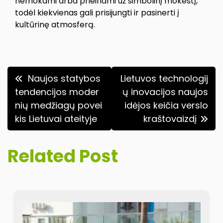
nemokami arba prieinami už simbolinį mokestį,
todėl kiekvienas gali prisijungti ir pasinerti į
kultūrinę atmosferą.
Navigacija
Naujos statybos
Lietuvos technologij
tarp
tendencijos moder
ų inovacijos naujos
nių medžiagų povei
idėjos keičia verslo
įrašų
kis Lietuvai ateityje
kraštovaizdį
Related Post