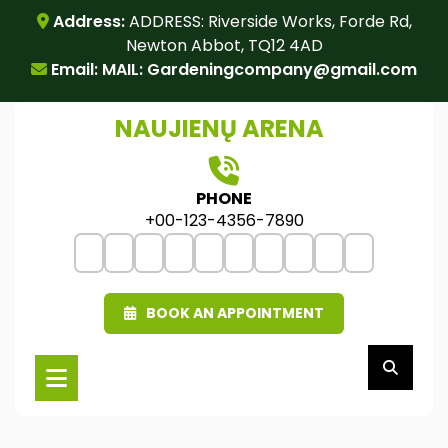
Skip
Address:
ADDRESS: Riverside Works, Forde Rd,
to
Newton Abbot, TQ12 4AD
content
Email: MAIL:
Gardeningcompany@gmail.com
NAUJIENŲ ARENA
PHONE
+00-123-4356-7890
BOOK AN APPOINTMENT