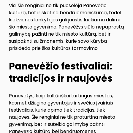
Visi šie renginiai ne tik puoselėja Panevėžio
kultūrą, bet ir skatina bendruomeniškumą, todėl
kiekvienas lankytojas gali jaustis laukiama dalimi
šio miesto gyvenimo. Panevėžys siūlo nepaprastą
galimybę pažinti ne tik miesto kultūrą, bet ir
susipažinti su žmonėmis, kurie savo kūryba
prisideda prie šios kultūros formavimo.
Panevėžio festivaliai:
tradicijos ir naujovės
Panevėžys, kaip kultūriškai turtingas miestas,
kasmet džiugina gyventojus ir svečius įvairiais
festivaliais, kurie apima tiek tradicijas, tiek
naujoves. Šie renginiai ne tik praturtina miesto
gyvenimą, bet ir suteikia galimybę pažinti
Panevėžio kultūrą bei bendruomenės