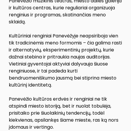
Panevėžio muzikinis teatras, miesto dailės galerija
ir kultūros centras, kurie reguliariai organizuoja
renginius ir programas, skatinančias meno
sklaidą.
Kultūriniai renginiai Panevėžyje neapsiriboja vien
tik tradicinėmis meno formomis – čia galima rasti
ir alternatyvių, eksperimentinių projektų, kurie
dažnai stebina ir pritraukia naujas auditorijas.
Vietiniai gyventojai aktyviai dalyvauja šiuose
renginiuose, ir tai padeda kurti
bendruomeniškumo jausmą bei stiprina miesto
kultūrinį identitetą.
Panevėžio kultūros erdvės ir renginiai ne tik
atspindi miesto istoriją, bet ir nuolat tobulėja,
prisitaiko prie šiuolaikinių tendencijų, todėl
kiekvienas, apsilankęs šiame mieste, ras ką nors
įdomaus ir vertingo.