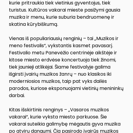
kurie pritraukia tiek vietinius gyventojus, tiek
turistus. Kultūros vakarai mieste pasižymi gausia
muzika ir menu, kurie suburia bendruomenę ir
skatina kūrybiškumą.
Vienas iš populiariausių renginių – tai „Muzikos ir
meno festivalis“, vykstantis kasmet pavasarį.
Festivalio metu Panevėžio centrinėje aikštėje ir
kitose miesto erdvėse koncertuoja tiek žinomi,
tiek jaunieji atlikėjai. Šiame festivalyje galima
išgirsti įvairių muzikos žanrų – nuo klasikos iki
moderniosios muzikos, taip pat vyks dailės
parodos, kuriose eksponuojami vietinių menininkų
darbai.
Kitas išskirtinis renginys – „Vasaros muzikos
vakarai“, kurie vyksta miesto parkuose. Šie
vakarai suteikia galimybę mėgautis gyva muzika
po atviru dangumi. Čia pasirodo įvairūs muzikos