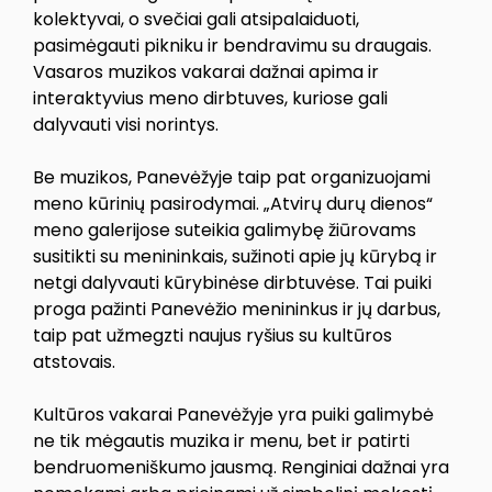
kolektyvai, o svečiai gali atsipalaiduoti,
pasimėgauti pikniku ir bendravimu su draugais.
Vasaros muzikos vakarai dažnai apima ir
interaktyvius meno dirbtuves, kuriose gali
dalyvauti visi norintys.
Be muzikos, Panevėžyje taip pat organizuojami
meno kūrinių pasirodymai. „Atvirų durų dienos“
meno galerijose suteikia galimybę žiūrovams
susitikti su menininkais, sužinoti apie jų kūrybą ir
netgi dalyvauti kūrybinėse dirbtuvėse. Tai puiki
proga pažinti Panevėžio menininkus ir jų darbus,
taip pat užmegzti naujus ryšius su kultūros
atstovais.
Kultūros vakarai Panevėžyje yra puiki galimybė
ne tik mėgautis muzika ir menu, bet ir patirti
bendruomeniškumo jausmą. Renginiai dažnai yra