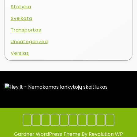
Statyba
Sveikata
Transportas
Uncategorized
Verslas
Gardner WordPress Theme By Revolution WP