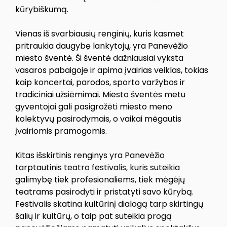
kūrybiškumą.
Vienas iš svarbiausių renginių, kuris kasmet
pritraukia daugybę lankytojų, yra Panevėžio
miesto šventė. Ši šventė dažniausiai vyksta
vasaros pabaigoje ir apima įvairias veiklas, tokias
kaip koncertai, parodos, sporto varžybos ir
tradiciniai užsiėmimai. Miesto šventės metu
gyventojai gali pasigrožėti miesto meno
kolektyvų pasirodymais, o vaikai mėgautis
įvairiomis pramogomis.
Kitas išskirtinis renginys yra Panevėžio
tarptautinis teatro festivalis, kuris suteikia
galimybę tiek profesionaliems, tiek mėgėjų
teatrams pasirodyti ir pristatyti savo kūrybą.
Festivalis skatina kultūrinį dialogą tarp skirtingų
šalių ir kultūrų, o taip pat suteikia progą