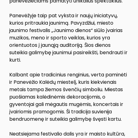
panevėžiečiams pamatyti unikalius spektaklius.
Panevėžyje taip pat vyksta ir naujų iniciatyvų,
kurios pritraukia jaunimą. Pavyzdžiui, miesto
jaunimo festivalis „Jaunimo dienos“ siūlo įvairias
muzikos, meno ir sporto veiklas, kurios yra
orientuotos į jaunąją auditoriją. Šios dienos
suteikia galimybę jaunimui pasireikšti, bendrauti ir
kurti.
Kalbant apie tradicinius renginius, verta paminėti
ir Panevėžio Kalėdų miestelį, kuris kiekvienais
metais tampa žiemos švenčių simboliu. Miestas
puošiamas kalėdinėmis dekoracijomis, o
gyventojai gali mėgautis mugėmis, koncertais ir
įvairiomis pramogomis. Ši tradicija suvienija
bendruomenę ir suteikia galimybę švęsti kartu.
Neatsiejama festivalio dalis yra ir maisto kultūra,