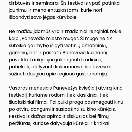
dirbtuvės ir seminarai. Šis festivalis ypač patinka
jaunimui ir meno entuziastams, kurie nori
išbandyti savo jėgas kūryboje.
Ne mažiau įdomūs yra ir tradiciniai renginiai, tokie
kaip „Panevėžio miesto mugė“. Ši mugė ne tik
suteikia galimybę įsigyti vietinių amatininkų
gaminių, bet ir pristato Panevėžio kulinarinį
paveldą. Lankytojai gali ragauti tradicinių
patiekalų, dalyvauti kulinarinėse dirbtuvėse ir
sužinoti daugiau apie regiono gastronomiją.
Vasaros mėnesiais Panevėžys kviečia į atvirą kino
festivalį, kuriame rodomi tiek klasikiniai, tiek
šiuolaikiniai filmai. Tai puiki proga pasimėgauti kinu
po atviru dangumi ir susipažinti su kino kūrėjais.
Festivalis dažnai apima ir diskusijas bei filmų
peržiūras, kuriose dalyvauja kūrėjai ir kritikai.