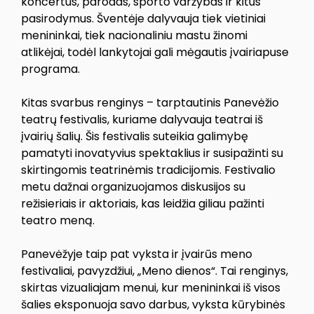
koncertus, parodas, sporto varžybas ir kitus
pasirodymus. Šventėje dalyvauja tiek vietiniai
menininkai, tiek nacionaliniu mastu žinomi
atlikėjai, todėl lankytojai gali mėgautis įvairiapuse
programa.
Kitas svarbus renginys – tarptautinis Panevėžio
teatrų festivalis, kuriame dalyvauja teatrai iš
įvairių šalių. Šis festivalis suteikia galimybę
pamatyti inovatyvius spektaklius ir susipažinti su
skirtingomis teatrinėmis tradicijomis. Festivalio
metu dažnai organizuojamos diskusijos su
režisieriais ir aktoriais, kas leidžia giliau pažinti
teatro meną.
Panevėžyje taip pat vyksta ir įvairūs meno
festivaliai, pavyzdžiui, „Meno dienos“. Tai renginys,
skirtas vizualiajam menui, kur menininkai iš visos
šalies eksponuoja savo darbus, vyksta kūrybinės