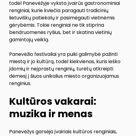
todėl Panevėžyje vyksta įvairūs gastronominiai
renginiai, kurie kviečia paragauti tradicinių
lietuviškų patiekalų ir pasimėgauti vietinėmis
gėrybėmis. Tokie renginiai ne tik stiprina
bendruomenės ryšius, bet ir skatina vietinių
gamintojų veiklą.
Panevėžio festivaliai yra puiki galimybė pažinti
miestą ir jo kultūrą, todėl kiekvienas, kuris ieško
įdomių ir neįprastų renginių, turėtų atkreipti
dėmesį į šiuos unikalius miesto organizuojamus
renginius.
Kultūros vakarai:
muzika ir menas
Panevėžys garsėja įvairiais kultūros renginiais,