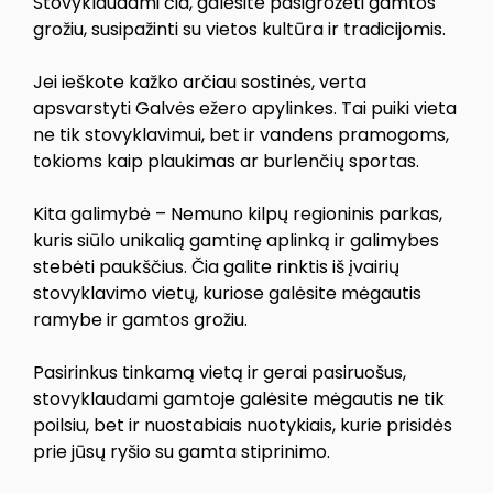
Stovyklaudami čia, galėsite pasigrožėti gamtos
grožiu, susipažinti su vietos kultūra ir tradicijomis.
Jei ieškote kažko arčiau sostinės, verta
apsvarstyti Galvės ežero apylinkes. Tai puiki vieta
ne tik stovyklavimui, bet ir vandens pramogoms,
tokioms kaip plaukimas ar burlenčių sportas.
Kita galimybė – Nemuno kilpų regioninis parkas,
kuris siūlo unikalią gamtinę aplinką ir galimybes
stebėti paukščius. Čia galite rinktis iš įvairių
stovyklavimo vietų, kuriose galėsite mėgautis
ramybe ir gamtos grožiu.
Pasirinkus tinkamą vietą ir gerai pasiruošus,
stovyklaudami gamtoje galėsite mėgautis ne tik
poilsiu, bet ir nuostabiais nuotykiais, kurie prisidės
prie jūsų ryšio su gamta stiprinimo.