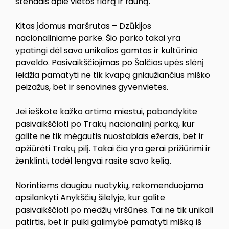
stendais apie vietos florą ir fauną.
Kitas įdomus maršrutas – Dzūkijos
nacionaliniame parke. Šio parko takai yra
ypatingi dėl savo unikalios gamtos ir kultūrinio
paveldo. Pasivaikščiojimas po Šalčios upės slėnį
leidžia pamatyti ne tik kvapą gniaužiančius miško
peizažus, bet ir senovines gyvenvietes.
Jei ieškote kažko artimo miestui, pabandykite
pasivaikščioti po Trakų nacionalinį parką, kur
galite ne tik mėgautis nuostabiais ežerais, bet ir
apžiūrėti Trakų pilį. Takai čia yra gerai prižiūrimi ir
ženklinti, todėl lengvai rasite savo kelią.
Norintiems daugiau nuotykių, rekomenduojama
apsilankyti Anykščių šilelyje, kur galite
pasivaikščioti po medžių viršūnes. Tai ne tik unikali
patirtis, bet ir puiki galimybė pamatyti mišką iš