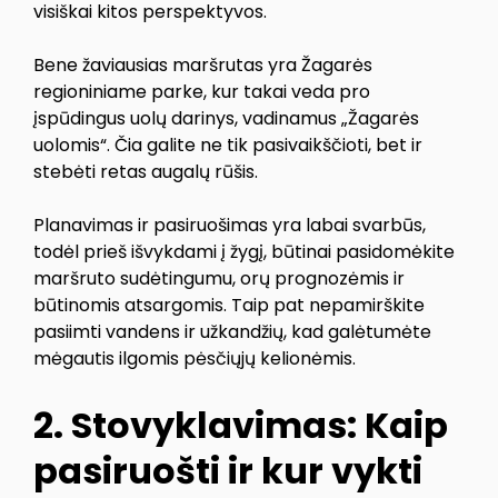
visiškai kitos perspektyvos.
Bene žaviausias maršrutas yra Žagarės
regioniniame parke, kur takai veda pro
įspūdingus uolų darinys, vadinamus „Žagarės
uolomis“. Čia galite ne tik pasivaikščioti, bet ir
stebėti retas augalų rūšis.
Planavimas ir pasiruošimas yra labai svarbūs,
todėl prieš išvykdami į žygį, būtinai pasidomėkite
maršruto sudėtingumu, orų prognozėmis ir
būtinomis atsargomis. Taip pat nepamirškite
pasiimti vandens ir užkandžių, kad galėtumėte
mėgautis ilgomis pėsčiųjų kelionėmis.
2. Stovyklavimas: Kaip
pasiruošti ir kur vykti