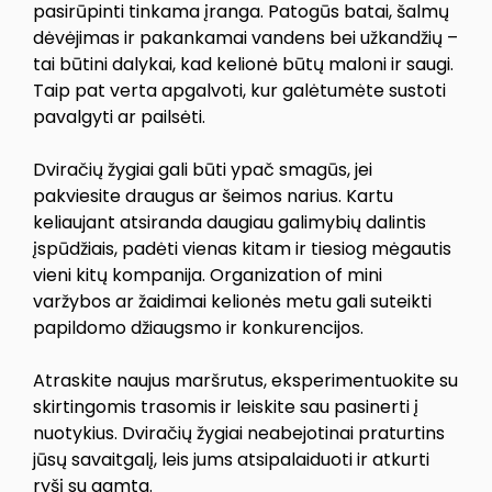
pasirūpinti tinkama įranga. Patogūs batai, šalmų
dėvėjimas ir pakankamai vandens bei užkandžių –
tai būtini dalykai, kad kelionė būtų maloni ir saugi.
Taip pat verta apgalvoti, kur galėtumėte sustoti
pavalgyti ar pailsėti.
Dviračių žygiai gali būti ypač smagūs, jei
pakviesite draugus ar šeimos narius. Kartu
keliaujant atsiranda daugiau galimybių dalintis
įspūdžiais, padėti vienas kitam ir tiesiog mėgautis
vieni kitų kompanija. Organization of mini
varžybos ar žaidimai kelionės metu gali suteikti
papildomo džiaugsmo ir konkurencijos.
Atraskite naujus maršrutus, eksperimentuokite su
skirtingomis trasomis ir leiskite sau pasinerti į
nuotykius. Dviračių žygiai neabejotinai praturtins
jūsų savaitgalį, leis jums atsipalaiduoti ir atkurti
ryšį su gamta.