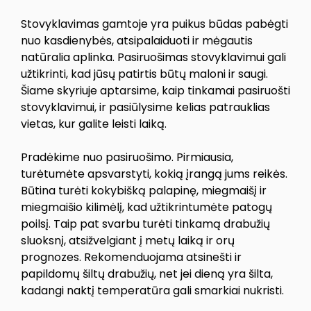
Stovyklavimas gamtoje yra puikus būdas pabėgti
nuo kasdienybės, atsipalaiduoti ir mėgautis
natūralia aplinka. Pasiruošimas stovyklavimui gali
užtikrinti, kad jūsų patirtis būtų maloni ir saugi.
Šiame skyriuje aptarsime, kaip tinkamai pasiruošti
stovyklavimui, ir pasiūlysime kelias patrauklias
vietas, kur galite leisti laiką.
Pradėkime nuo pasiruošimo. Pirmiausia,
turėtumėte apsvarstyti, kokią įrangą jums reikės.
Būtina turėti kokybišką palapinę, miegmaišį ir
miegmaišio kilimėlį, kad užtikrintumėte patogų
poilsį. Taip pat svarbu turėti tinkamą drabužių
sluoksnį, atsižvelgiant į metų laiką ir orų
prognozes. Rekomenduojama atsinešti ir
papildomų šiltų drabužių, net jei dieną yra šilta,
kadangi naktį temperatūra gali smarkiai nukristi.