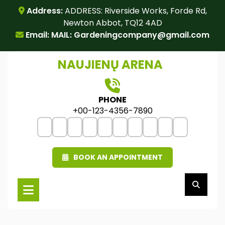
Skip
Address:
ADDRESS: Riverside Works, Forde Rd,
to
Newton Abbot, TQ12 4AD
content
Email: MAIL:
Gardeningcompany@gmail.com
NAUJIENŲ ARENA
PHONE
+00-123-4356-7890
BOOK AN APPOINTMENT