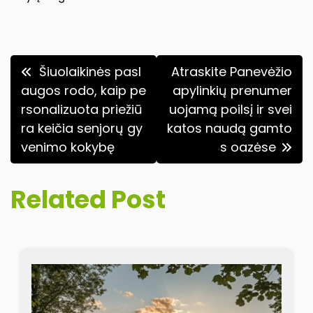
Navigacija
Šiuolaikinės pasl
Atraskite Panevėžio
tarp
augos rodo, kaip pe
apylinkių prenumer
rsonalizuota priežiū
uojamą poilsį ir svei
įrašų
ra keičia senjorų gy
katos naudą gamto
venimo kokybę
s oazėse
Related Post