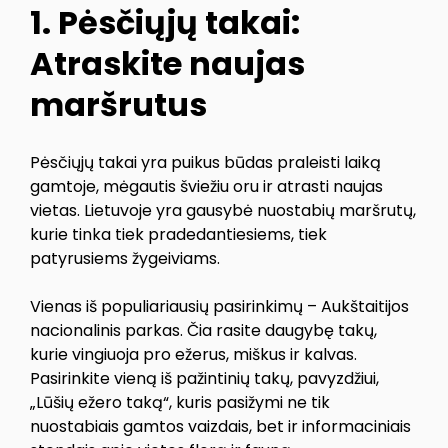
1. Pėsčiųjų takai:
Atraskite naujas
maršrutus
Pėsčiųjų takai yra puikus būdas praleisti laiką
gamtoje, mėgautis šviežiu oru ir atrasti naujas
vietas. Lietuvoje yra gausybė nuostabių maršrutų,
kurie tinka tiek pradedantiesiems, tiek
patyrusiems žygeiviams.
Vienas iš populiariausių pasirinkimų – Aukštaitijos
nacionalinis parkas. Čia rasite daugybę takų,
kurie vingiuoja pro ežerus, miškus ir kalvas.
Pasirinkite vieną iš pažintinių takų, pavyzdžiui,
„Lūšių ežero taką“, kuris pasižymi ne tik
nuostabiais gamtos vaizdais, bet ir informaciniais