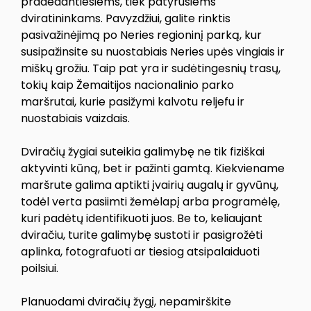
pradedantiesiems, tiek patyrusiems
dviratininkams. Pavyzdžiui, galite rinktis
pasivažinėjimą po Neries regioninį parką, kur
susipažinsite su nuostabiais Neries upės vingiais ir
miškų grožiu. Taip pat yra ir sudėtingesnių trasų,
tokių kaip Žemaitijos nacionalinio parko
maršrutai, kurie pasižymi kalvotu reljefu ir
nuostabiais vaizdais.
Dviračių žygiai suteikia galimybę ne tik fiziškai
aktyvinti kūną, bet ir pažinti gamtą. Kiekviename
maršrute galima aptikti įvairių augalų ir gyvūnų,
todėl verta pasiimti žemėlapį arba programėlę,
kuri padėtų identifikuoti juos. Be to, keliaujant
dviračiu, turite galimybę sustoti ir pasigrožėti
aplinka, fotografuoti ar tiesiog atsipalaiduoti
poilsiui.
Planuodami dviračių žygį, nepamirškite