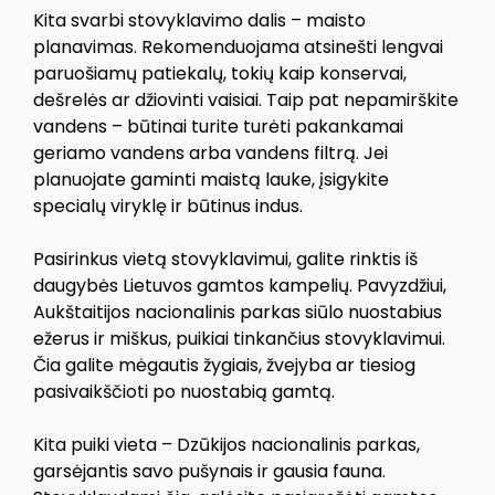
Kita svarbi stovyklavimo dalis – maisto
planavimas. Rekomenduojama atsinešti lengvai
paruošiamų patiekalų, tokių kaip konservai,
dešrelės ar džiovinti vaisiai. Taip pat nepamirškite
vandens – būtinai turite turėti pakankamai
geriamo vandens arba vandens filtrą. Jei
planuojate gaminti maistą lauke, įsigykite
specialų viryklę ir būtinus indus.
Pasirinkus vietą stovyklavimui, galite rinktis iš
daugybės Lietuvos gamtos kampelių. Pavyzdžiui,
Aukštaitijos nacionalinis parkas siūlo nuostabius
ežerus ir miškus, puikiai tinkančius stovyklavimui.
Čia galite mėgautis žygiais, žvejyba ar tiesiog
pasivaikščioti po nuostabią gamtą.
Kita puiki vieta – Dzūkijos nacionalinis parkas,
garsėjantis savo pušynais ir gausia fauna.