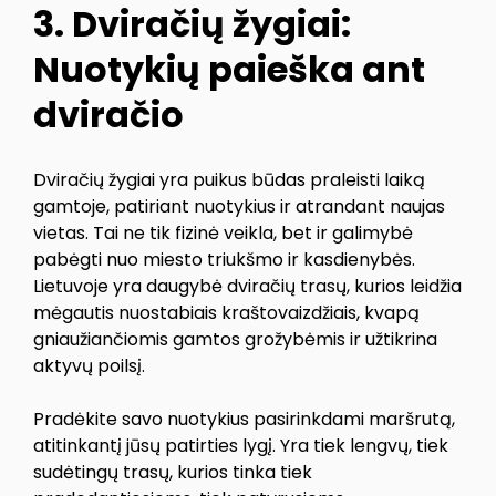
3. Dviračių žygiai:
Nuotykių paieška ant
dviračio
Dviračių žygiai yra puikus būdas praleisti laiką
gamtoje, patiriant nuotykius ir atrandant naujas
vietas. Tai ne tik fizinė veikla, bet ir galimybė
pabėgti nuo miesto triukšmo ir kasdienybės.
Lietuvoje yra daugybė dviračių trasų, kurios leidžia
mėgautis nuostabiais kraštovaizdžiais, kvapą
gniaužiančiomis gamtos grožybėmis ir užtikrina
aktyvų poilsį.
Pradėkite savo nuotykius pasirinkdami maršrutą,
atitinkantį jūsų patirties lygį. Yra tiek lengvų, tiek
sudėtingų trasų, kurios tinka tiek