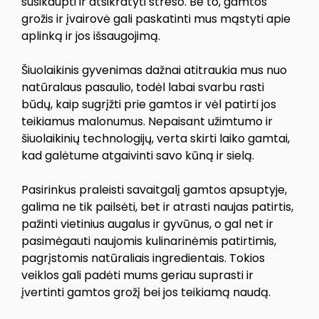
susikaupti ir atsikratyti streso. Be to, gamtos
grožis ir įvairovė gali paskatinti mus mąstyti apie
aplinką ir jos išsaugojimą.
Šiuolaikinis gyvenimas dažnai atitraukia mus nuo
natūralaus pasaulio, todėl labai svarbu rasti
būdų, kaip sugrįžti prie gamtos ir vėl patirti jos
teikiamus malonumus. Nepaisant užimtumo ir
šiuolaikinių technologijų, verta skirti laiko gamtai,
kad galėtume atgaivinti savo kūną ir sielą.
Pasirinkus praleisti savaitgalį gamtos apsuptyje,
galima ne tik pailsėti, bet ir atrasti naujas patirtis,
pažinti vietinius augalus ir gyvūnus, o gal net ir
pasimėgauti naujomis kulinarinėmis patirtimis,
pagrįstomis natūraliais ingredientais. Tokios
veiklos gali padėti mums geriau suprasti ir
įvertinti gamtos grožį bei jos teikiamą naudą.