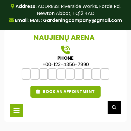
Skip
Address:
ADDRESS: Riverside Works, Forde Rd,
to
Newton Abbot, TQ12 4AD
content
Email: MAIL:
Gardeningcompany@gmail.com
NAUJIENŲ ARENA
PHONE
+00-123-4356-7890
BOOK AN APPOINTMENT