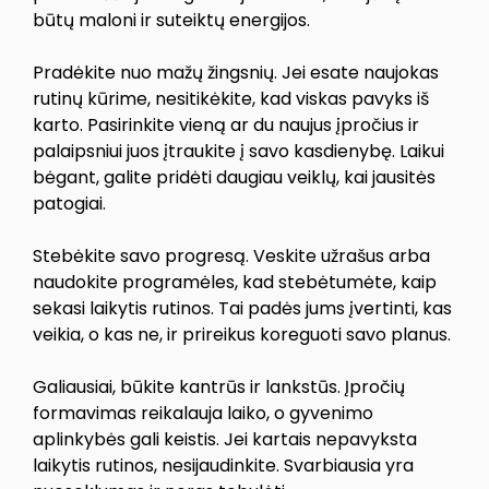
būtų maloni ir suteiktų energijos.
Pradėkite nuo mažų žingsnių. Jei esate naujokas
rutinų kūrime, nesitikėkite, kad viskas pavyks iš
karto. Pasirinkite vieną ar du naujus įpročius ir
palaipsniui juos įtraukite į savo kasdienybę. Laikui
bėgant, galite pridėti daugiau veiklų, kai jausitės
patogiai.
Stebėkite savo progresą. Veskite užrašus arba
naudokite programėles, kad stebėtumėte, kaip
sekasi laikytis rutinos. Tai padės jums įvertinti, kas
veikia, o kas ne, ir prireikus koreguoti savo planus.
Galiausiai, būkite kantrūs ir lankstūs. Įpročių
formavimas reikalauja laiko, o gyvenimo
aplinkybės gali keistis. Jei kartais nepavyksta
laikytis rutinos, nesijaudinkite. Svarbiausia yra