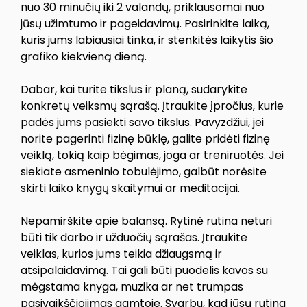
nuo 30 minučių iki 2 valandų, priklausomai nuo
jūsų užimtumo ir pageidavimų. Pasirinkite laiką,
kuris jums labiausiai tinka, ir stenkitės laikytis šio
grafiko kiekvieną dieną.
Dabar, kai turite tikslus ir planą, sudarykite
konkretų veiksmų sąrašą. Įtraukite įpročius, kurie
padės jums pasiekti savo tikslus. Pavyzdžiui, jei
norite pagerinti fizinę būklę, galite pridėti fizinę
veiklą, tokią kaip bėgimas, joga ar treniruotės. Jei
siekiate asmeninio tobulėjimo, galbūt norėsite
skirti laiko knygų skaitymui ar meditacijai.
Nepamirškite apie balansą. Rytinė rutina neturi
būti tik darbo ir užduočių sąrašas. Įtraukite
veiklas, kurios jums teikia džiaugsmą ir
atsipalaidavimą. Tai gali būti puodelis kavos su
mėgstama knyga, muzika ar net trumpas
pasivaikščiojimas gamtoje. Svarbu, kad jūsų rutina