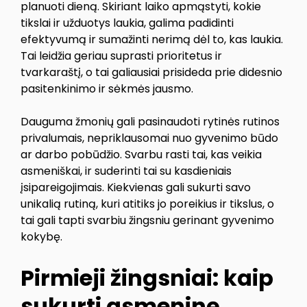
planuoti dieną. Skiriant laiko apmąstyti, kokie
tikslai ir užduotys laukia, galima padidinti
efektyvumą ir sumažinti nerimą dėl to, kas laukia.
Tai leidžia geriau suprasti prioritetus ir
tvarkaraštį, o tai galiausiai prisideda prie didesnio
pasitenkinimo ir sėkmės jausmo.
Dauguma žmonių gali pasinaudoti rytinės rutinos
privalumais, nepriklausomai nuo gyvenimo būdo
ar darbo pobūdžio. Svarbu rasti tai, kas veikia
asmeniškai, ir suderinti tai su kasdieniais
įsipareigojimais. Kiekvienas gali sukurti savo
unikalią rutiną, kuri atitiks jo poreikius ir tikslus, o
tai gali tapti svarbiu žingsniu gerinant gyvenimo
kokybę.
Pirmieji žingsniai: kaip
sukurti asmeninę