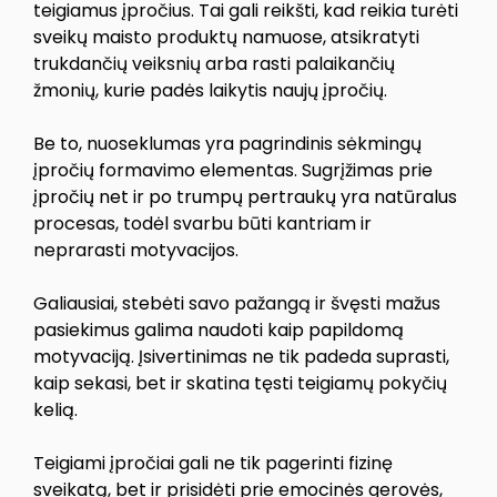
teigiamus įpročius. Tai gali reikšti, kad reikia turėti
sveikų maisto produktų namuose, atsikratyti
trukdančių veiksnių arba rasti palaikančių
žmonių, kurie padės laikytis naujų įpročių.
Be to, nuoseklumas yra pagrindinis sėkmingų
įpročių formavimo elementas. Sugrįžimas prie
įpročių net ir po trumpų pertraukų yra natūralus
procesas, todėl svarbu būti kantriam ir
neprarasti motyvacijos.
Galiausiai, stebėti savo pažangą ir švęsti mažus
pasiekimus galima naudoti kaip papildomą
motyvaciją. Įsivertinimas ne tik padeda suprasti,
kaip sekasi, bet ir skatina tęsti teigiamų pokyčių
kelią.
Teigiami įpročiai gali ne tik pagerinti fizinę
sveikatą, bet ir prisidėti prie emocinės gerovės,