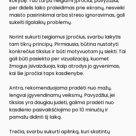
kokybę. Tuo tarpu neigiami įpročiai, pavyzdžiui,
per didelis laiko praleidimas prie ekranų, nesveiki
maisto pasirinkimai arba streso ignoravimas, gali
sukelti ilgalaikių problemų.
Norint sukurti teigiamus įpročius, svarbu laikytis
tam tikrų principų. Pirmiausia, būtina nustatyti
konkrečius tikslus ir būti motyvuotam jų siekti. Tai
gali būti pasiekta per vizualizaciją, kuomet
žmogus įsivaizduoja, kaip atrodys jo gyvenimas,
kai šie įpročiai taps kasdienybe.
Antra, rekomenduojama pradėti nuo mažų,
lengvai įgyvendinamų veiksmų. Pavyzdžiui, jei
tikslas yra daugiau judėti, galima pradėti nuo
kasdienio pasivaikščiojimo po 10 minučių ir
pamažu didinti šį laiką.
Trečia, svarbu sukurti aplinką, kuri skatintų