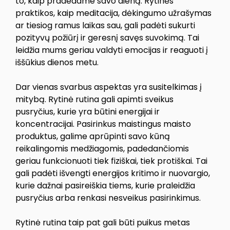
to, kaip pradedame savo dieną. Rytinės
praktikos, kaip meditacija, dėkingumo užrašymas
ar tiesiog ramus laikas sau, gali padėti sukurti
pozityvų požiūrį ir geresnį savęs suvokimą. Tai
leidžia mums geriau valdyti emocijas ir reaguoti į
iššūkius dienos metu.
Dar vienas svarbus aspektas yra susitelkimas į
mitybą. Rytinė rutina gali apimti sveikus
pusryčius, kurie yra būtini energijai ir
koncentracijai. Pasirinkus maistingus maisto
produktus, galime aprūpinti savo kūną
reikalingomis medžiagomis, padedančiomis
geriau funkcionuoti tiek fiziškai, tiek protiškai. Tai
gali padėti išvengti energijos kritimo ir nuovargio,
kurie dažnai pasireiškia tiems, kurie praleidžia
pusryčius arba renkasi nesveikus pasirinkimus.
Rytinė rutina taip pat gali būti puikus metas