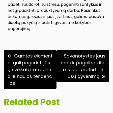
padėti susidoroti su stresu, pagerinti santykius ir
netgi padidinti produktyvumą darbe. Pasirinkus
tinkamus įpročius ir juos įtvirtinus, galima pasiekti
didelių pokyčių ir patirti gyvenimo kokybės
pagerėjimą.
Navigacija
Gamtos element
Savanorystės jaus
tarp
ai gali pagerinti jūs
mas ir pagalba kitie
ų sveikatą, atradim
ms gali praturtinti j
įrašų
ai ir naujos tendenc
ūsų gyvenimą
ijos
Related Post