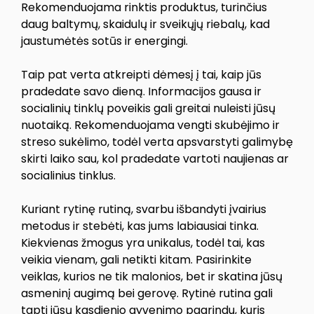
Rekomenduojama rinktis produktus, turinčius
daug baltymų, skaidulų ir sveikųjų riebalų, kad
jaustumėtės sotūs ir energingi.
Taip pat verta atkreipti dėmesį į tai, kaip jūs
pradedate savo dieną. Informacijos gausa ir
socialinių tinklų poveikis gali greitai nuleisti jūsų
nuotaiką. Rekomenduojama vengti skubėjimo ir
streso sukėlimo, todėl verta apsvarstyti galimybę
skirti laiko sau, kol pradedate vartoti naujienas ar
socialinius tinklus.
Kuriant rytinę rutiną, svarbu išbandyti įvairius
metodus ir stebėti, kas jums labiausiai tinka.
Kiekvienas žmogus yra unikalus, todėl tai, kas
veikia vienam, gali netikti kitam. Pasirinkite
veiklas, kurios ne tik malonios, bet ir skatina jūsų
asmeninį augimą bei gerovę. Rytinė rutina gali
tapti jūsų kasdienio gyvenimo pagrindu, kuris