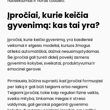
nuoseklumas ir noras tobulėti.
Įpročiai, kurie keičia
gyvenimą: kas tai yra?
Įpročiai, kurie keičia gyvenimą, yra kasdieniai
veiksmai ir elgesio modeliai, kuriuos žmogus
atlieka automatiškai, dažnai nesusimąstydamas.
Šie įpročiai gali turėti didelį poveikį asmens
gyvenimo kokybei, sveikatai, produktyvumui ir
emocinei gerovei.
Pirmiausia, būtina suprasti, kad įpročiai formuojasi
per laiką ir gali būti teigiami arba neigiami.
Teigiami įpročiai, tokie kaip reguliari fizinė veikla,
sveika mityba, tinkamas miegas ir streso
valdymas, gali gerokai pagerinti gyvenimo