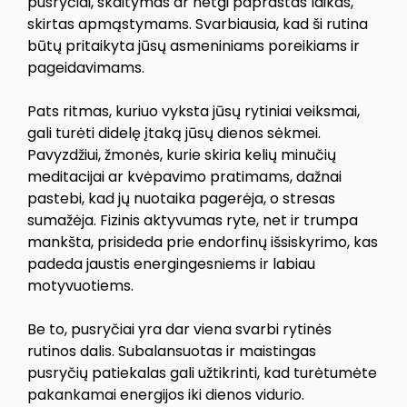
pusryčiai, skaitymas ar netgi paprastas laikas,
skirtas apmąstymams. Svarbiausia, kad ši rutina
būtų pritaikyta jūsų asmeniniams poreikiams ir
pageidavimams.
Pats ritmas, kuriuo vyksta jūsų rytiniai veiksmai,
gali turėti didelę įtaką jūsų dienos sėkmei.
Pavyzdžiui, žmonės, kurie skiria kelių minučių
meditacijai ar kvėpavimo pratimams, dažnai
pastebi, kad jų nuotaika pagerėja, o stresas
sumažėja. Fizinis aktyvumas ryte, net ir trumpa
mankšta, prisideda prie endorfinų išsiskyrimo, kas
padeda jaustis energingesniems ir labiau
motyvuotiems.
Be to, pusryčiai yra dar viena svarbi rytinės
rutinos dalis. Subalansuotas ir maistingas
pusryčių patiekalas gali užtikrinti, kad turėtumėte
pakankamai energijos iki dienos vidurio.