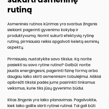
rutiną
Asmeninės rutinos kūrimas yra svarbus žingsnis
siekiant pagerinti gyvenimo kokybę ir
produktyvumą. Norint sukurti efektyvią rytinę
rutiną, pirmiausia reikia apgalvoti keletą esminių
aspektų.
Pirmiausia, nustatykite savo tikslus. Ką norite
pasiekti su savo rytine rutina? Galbūt norite
jaustis energingesni, pagerinti fizinę formą arba
daugiau laiko skirti asmeniniam tobulėjimui. Aiškiai
apibrėžti tikslai padės jums pasirinkti tinkamus
veiksmus, kurie tiks jūsų gyvenimo būdui.
Kitas žingsnis yra laiko planavimas. Pagalvokite,
kiek laiko galite skirti rytinei rutinai. Tai gali būti