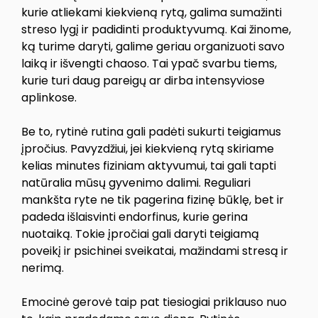
kurie atliekami kiekvieną rytą, galima sumažinti
streso lygį ir padidinti produktyvumą. Kai žinome,
ką turime daryti, galime geriau organizuoti savo
laiką ir išvengti chaoso. Tai ypač svarbu tiems,
kurie turi daug pareigų ar dirba intensyviose
aplinkose.
Be to, rytinė rutina gali padėti sukurti teigiamus
įpročius. Pavyzdžiui, jei kiekvieną rytą skiriame
kelias minutes fiziniam aktyvumui, tai gali tapti
natūralia mūsų gyvenimo dalimi. Reguliari
mankšta ryte ne tik pagerina fizinę būklę, bet ir
padeda išlaisvinti endorfinus, kurie gerina
nuotaiką. Tokie įpročiai gali daryti teigiamą
poveikį ir psichinei sveikatai, mažindami stresą ir
nerimą.
Emocinė gerovė taip pat tiesiogiai priklauso nuo