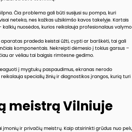
silpna. Čia problema gali būti susijusi su pompa, kuri
isai neteka, nes kažkas užsikimšo kavos takelyje. Kartais
 – kalkių nuosėdos, kurios reikalauja profesionalaus valymo
aparatas pradeda keistai ūžti, cypti ar barškėti, tai gali
ančiais komponentais. Nekreipti dėmesio į tokius garsus –
iau ar vėliau tai baigsis rimtesne gedimo.
nereaguoti į mygtukų paspaudimus, ekranas nerodo
ikalauja specialių žinių ir diagnostikos įrangos, kurią turi
rą meistrą Vilniuje
įmonių ir privačių meistrų. Kaip atsirinkti grūdus nuo pel