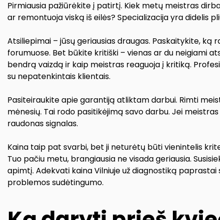
Pirmiausia pažiūrėkite į patirtį. Kiek metų meistras dirb
ar remontuoja viską iš eilės? Specializacija yra didelis p
Atsiliepimai – jūsų geriausias draugas. Paskaitykite, ką 
forumuose. Bet būkite kritiški – vienas ar du neigiami at
bendrą vaizdą ir kaip meistras reaguoja į kritiką. Profes
su nepatenkintais klientais.
Pasiteiraukite apie garantiją atliktam darbui. Rimti meistr
mėnesių. Tai rodo pasitikėjimą savo darbu. Jei meistras v
raudonas signalas.
Kaina taip pat svarbi, bet ji neturėtų būti vienintelis kri
Tuo pačiu metu, brangiausia ne visada geriausia. Susisieki
apimtį. Adekvati kaina Vilniuje už diagnostiką paprastai
problemos sudėtingumo.
Ką daryti prieš kvi