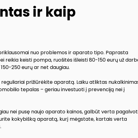
tas ir kaip
s priklausomai nuo problemos ir aparato tipo. Paprasta
ei reikia keisti pompa, ruošitės išleisti 80-150 eurų už dar
i 150-250 eurų ar net daugiau.
eguliariai prižiūrėkite aparatą. Laiku atliktas nukalkinima
mobilio tepalas – geriau investuoti į prevenciją nei į
giau nei pusę naujo aparato kainos, galbūt verta pagalvot
 turite kokybišką aparatą, kurį mėgstate, kartais verta
.