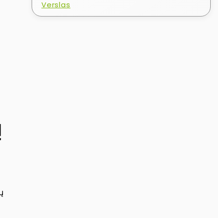
Verslas
ų
ų