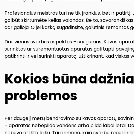
Profesionalus meistras turi ne tik įrankius, bet ir patirtį.
J
galbūt skirtumėte kelias valandas. Be to, savarankiškas
dar galioja. O jei kažką sugadinsite, galutinis remontas g
Dar vienas svarbus aspektas – saugumas. Kavos aparata
surinktas ar suremontuotas aparatas gali tapti pavojingas
patikrinti ir vėl surinkti aparatą, užtikrinant, kad viskas v
Kokios būna dažnia
problemos
Per daugelį metų bendravimo su kavos aparatų savinink
– aparatas nebepildo vandens arba pildo labai lėtai. Daž
nebuvo atlikta laiku. Tai primena, kaip svarbu reguliariai