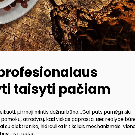
 profesionalaus
ti taisyti pačiam
ikuoti, pirmoji mintis dažnai būna: „Gal pats pamėginsiu
o pamokų, atrodytų, kad viskas paprasta. Bet realybė būn
sai su elektronika, hidraulika ir tiksliais mechanizmais. Vien
buvo iš pradžių.