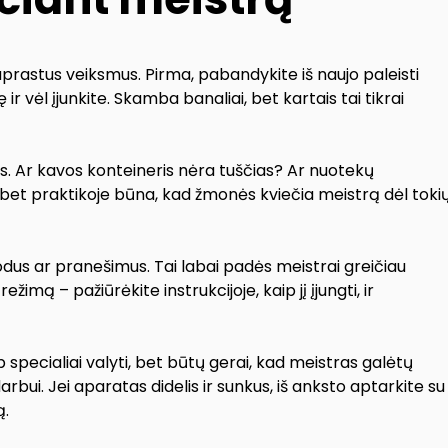
aprastus veiksmus. Pirma, pabandykite iš naujo paleisti
ir vėl įjunkite. Skamba banaliai, bet kartais tai tikrai
tas. Ar kavos konteineris nėra tuščias? Ar nuotekų
, bet praktikoje būna, kad žmonės kviečia meistrą dėl toki
kodus ar pranešimus. Tai labai padės meistrai greičiau
imą – pažiūrėkite instrukcijoje, kaip jį įjungti, ir
p specialiai valyti, bet būtų gerai, kad meistras galėtų
arbui. Jei aparatas didelis ir sunkus, iš anksto aptarkite su
ą.