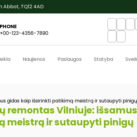
n Abbot, TQ12 4AD
PHONE
+00-123-4356-7890
eikla
Naujienos
Paslaugos
Statyba
Svei
 gidas kaip išsirinkti patikimą meistrą ir sutaupyti pinigų
ų remontas Vilniuje: išsamu
mą meistrą ir sutaupyti pinigų