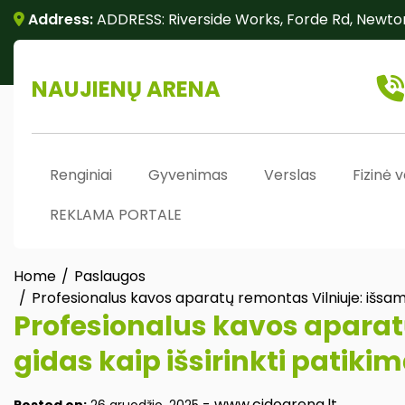
Skip
Address:
ADDRESS: Riverside Works, Forde Rd, Newto
to
content
NAUJIENŲ ARENA
Renginiai
Gyvenimas
Verslas
Fizinė v
REKLAMA PORTALE
Home
Paslaugos
Profesionalus kavos aparatų remontas Vilniuje: išsamus
Profesionalus kavos aparat
gidas kaip išsirinkti patiki
-
www.cidoarena.lt