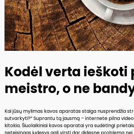
Kodėl verta ieškoti
meistro, o ne bandy
Kai jūsų mylimas kavos aparatas staiga nusprendžia stre
sutvarkyti?” Suprantu tą jausmą – internete pilna vide
kitokia. Šiuolaikiniai kavos aparatai yra sudėtingi prietai
neteisingas judesys gali virsti dar didesne problema nei 