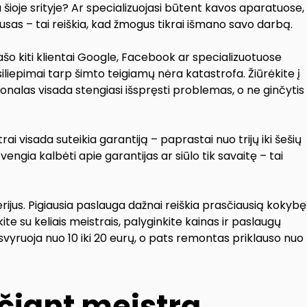
a šioje srityje? Ar specializuojasi būtent kavos aparatuose,
liusas – tai reiškia, kad žmogus tikrai išmano savo darbą.
rašo kiti klientai Google, Facebook ar specializuotuose
siliepimai tarp šimto teigiamų nėra katastrofa. Žiūrėkite į
ionalas visada stengiasi išspręsti problemas, o ne ginčytis
ai visada suteikia garantiją – paprastai nuo trijų iki šešių
engia kalbėti apie garantijas ar siūlo tik savaitę – tai
terijus. Pigiausia paslauga dažnai reiškia prasčiausią kokybę
te su keliais meistrais, palyginkite kainas ir paslaugų
 svyruoja nuo 10 iki 20 eurų, o pats remontas priklauso nuo
ečiant meistrą