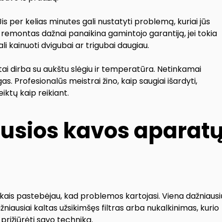
is per kelias minutes gali nustatyti problemą, kuriai jūs
 remontas dažnai panaikina gamintojo garantiją, jei tokia
ali kainuoti dvigubai ar trigubai daugiau.
i dirba su aukštu slėgiu ir temperatūra. Netinkamai
. Profesionalūs meistrai žino, kaip saugiai išardyti,
eiktų kaip reikiant.
usios kavos aparat
ais pastebėjau, kad problemos kartojasi. Viena dažniausi
niausiai kaltas užsikimšęs filtras arba nukalkinimas, kurio
 prižiūrėti savo techniką.