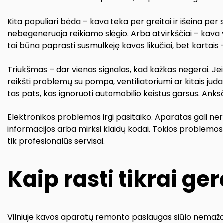
Kita populiari bėda – kava teka per greitai ir išeina per 
nebegeneruoja reikiamo slėgio. Arba atvirkščiai – kava v
tai būna paprasti susmulkėję kavos likučiai, bet kartais
Triukšmas – dar vienas signalas, kad kažkas negerai. Jei 
reikšti problemų su pompa, ventiliatoriumi ar kitais jud
tas pats, kas ignoruoti automobilio keistus garsus. Anksč
Elektronikos problemos irgi pasitaiko. Aparatas gali 
informacijos arba mirksi klaidų kodai. Tokios problemos re
tik profesionalūs servisai.
Kaip rasti tikrai ge
Vilniuje kavos aparatų remonto paslaugas siūlo nemažai 