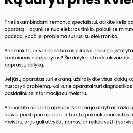
Prieš skambindami remonto specialistui, atlikite kelis p
aparatą – atjunkite nuo elektros tinklo, palaukite minutę 
padeda, ypač jei problema susijusi su elektronika.
Patikrinkite, ar vandens bakas pilnas ir teisingai įstaty
konteineris neužpildytas? Šie dalykai atrodo akivaizdūs
paprastų dalykų.
Jei jūsų aparatas turi ekraną, užsirašykite visus klaidų 
nustatyti problemą. Kai kurie aparatai turi diagnostikos rež
pasidalinkite informacija su meistru.
Paruoškite aparatą apžiūrai. Nereikia jo ardyti ar kažkai
laisvai prieiti prie aparato ir turėtų pakankamai vietos d
meistru, ar jis gali atvykti į namus, ar reikės vežti į servis