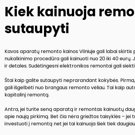
Kiek kainuoja remon
sutaupyti
Kavos aparatų remonto kainos Vilniuje gali labai skirti
nukalkinimo procedūra gali kainuoti nuo 20 iki 40 eurų. J
ir detales. Sudėtingesni elektronikos remontai gali siekt
Štai kaip galite sutaupyti neprarandant kokybės. Pirma, r
gali išgelbėti nuo brangaus remonto vėliau. Tai kaip auto
kapitalinį remontą.
Antra, jei turite seną aparatą ir remontas kainuotų dau
apie naują pirkimą. Bet čia nėra griežtos taisyklės – jei
investuoti į remontą net jei tai kainuoja šiek tiek daugiau