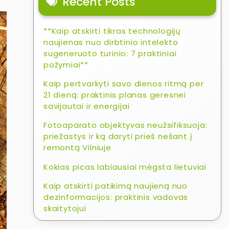
Recent Posts
**Kaip atskirti tikras technologijų
naujienas nuo dirbtinio intelekto
sugeneruoto turinio: 7 praktiniai
požymiai**
Kaip pertvarkyti savo dienos ritmą per
21 dieną: praktinis planas geresnei
savijautai ir energijai
Fotoaparato objektyvas neužsifiksuoja:
priežastys ir ką daryti prieš nešant į
remontą Vilniuje
Kokias picas labiausiai mėgsta lietuviai
Kaip atskirti patikimą naujieną nuo
dezinformacijos: praktinis vadovas
skaitytojui