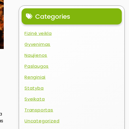
Categories
Fizinė veikla
Gyvenimas
Naujienos
Paslaugos
Renginiai
Statyba
Sveikata
Transportas
a
as
Uncategorized