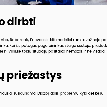
 dirbti
ba, Roborock, Ecovacs ir kiti modeliai ramiai važinėja po
utinka, kai šis patogus pagalbininkas staiga sustoja, praded
s? Vilniuje tokių situacijų pasitaiko nemažai, ir ne visada
 priežastys
iausiai susiduriama. Didžioji dalis problemų kyla dėl kelių