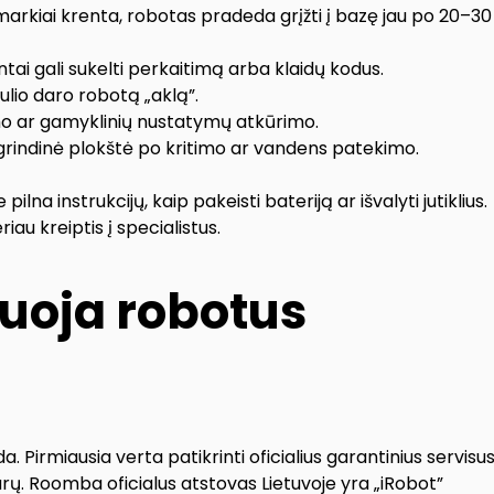
arkiai krenta, robotas pradeda grįžti į bazę jau po 20–30
tai gali sukelti perkaitimą arba klaidų kodus.
ulio daro robotą „aklą”.
mo ar gamyklinių nustatymų atkūrimo.
agrindinė plokštė po kritimo ar vandens patekimo.
 instrukcijų, kaip pakeisti bateriją ar išvalyti jutiklius.
riau kreiptis į specialistus.
tuoja robotus
da. Pirmiausia verta patikrinti oficialius garantinius servisu
eurų. Roomba oficialus atstovas Lietuvoje yra „iRobot”