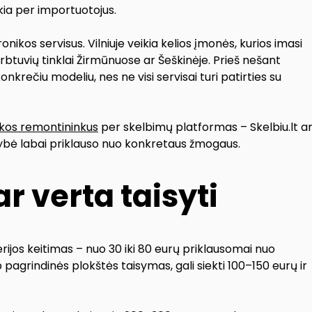
kia per importuotojus.
onikos servisus. Vilniuje veikia kelios įmonės, kurios imasi
irbtuvių tinklai Žirmūnuose ar Šeškinėje. Prieš nešant
onkrečiu modeliu, nes ne visi servisai turi patirties su
ikos remontininkus
per skelbimų platformas – Skelbiu.lt a
ybė labai priklauso nuo konkretaus žmogaus.
ar verta taisyti
rijos keitimas – nuo 30 iki 80 eurų priklausomai nuo
 pagrindinės plokštės taisymas, gali siekti 100–150 eurų ir