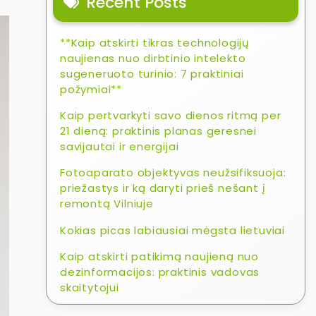
Recent Posts
**Kaip atskirti tikras technologijų
naujienas nuo dirbtinio intelekto
sugeneruoto turinio: 7 praktiniai
požymiai**
Kaip pertvarkyti savo dienos ritmą per
21 dieną: praktinis planas geresnei
savijautai ir energijai
Fotoaparato objektyvas neužsifiksuoja:
priežastys ir ką daryti prieš nešant į
remontą Vilniuje
Kokias picas labiausiai mėgsta lietuviai
Kaip atskirti patikimą naujieną nuo
dezinformacijos: praktinis vadovas
skaitytojui