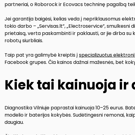
partneriai, o Roborock ir Ecovacs techninę pagalbą tei
Jei garantija baigėsi, kelias veda į nepriklausomus elektr
tokio darbo – „Servisas.lt”, „Electroservice”, smulkesni d
prietaisą, verta paskambinti ir paklausti, ar jie dirba su k
robotų siurbliais.
Taip pat yra galimybė kreiptis į
specializuotus elektron
Facebook grupes. Čia kainos dažnai mažesnės, bet kok
Kiek tai kainuoja ir 
Diagnostika Vilniuje paprastai kainuoja 10–25 eurus. Bate
modelio ir baterijos kokybės. Sudėtingesni remonai, kaip
daugiau.