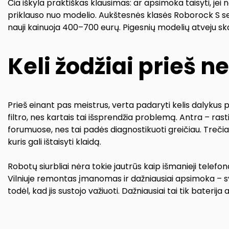
Čia iškyla praktiškas klausimas: ar apsimoka taisyti, j
priklauso nuo modelio. Aukštesnės klasės Roborock S seri
nauji kainuoja 400–700 eurų. Pigesnių modelių atveju skaič
Keli žodžiai prieš n
Prieš einant pas meistrus, verta padaryti kelis dalykus pa
filtro, nes kartais tai išsprendžia problemą. Antra – ra
forumuose, nes tai padės diagnostikuoti greičiau. Trečia
kuris gali ištaisyti klaidą.
Robotų siurbliai nėra tokie jautrūs kaip išmanieji telefonai
Vilniuje remontas įmanomas ir dažniausiai apsimoka – sv
todėl, kad jis sustojo važiuoti. Dažniausiai tai tik baterija a