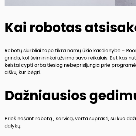
Kai robotas atsisako
Robotų siurbliai tapo tikra namų ūkio kasdienybe – Room
grindis, kol šeimininkai užsiima savo reikalais. Bet kas n
keistai cypti arba tiesiog nebeprisijungia prie programėlė
aišku, kur bėgti.
Dažniausios gedimų
Prieš nešant robotą į servisą, verta suprasti, su kuo dažn
dalykų: