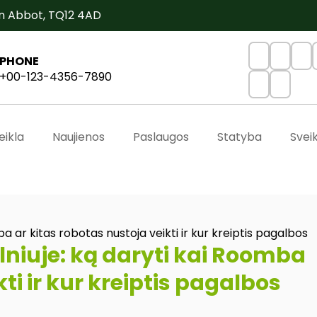
n Abbot, TQ12 4AD
PHONE
+00-123-4356-7890
eikla
Naujienos
Paslaugos
Statyba
Svei
a ar kitas robotas nustoja veikti ir kur kreiptis pagalbos
lniuje: ką daryti kai Roomba
ti ir kur kreiptis pagalbos