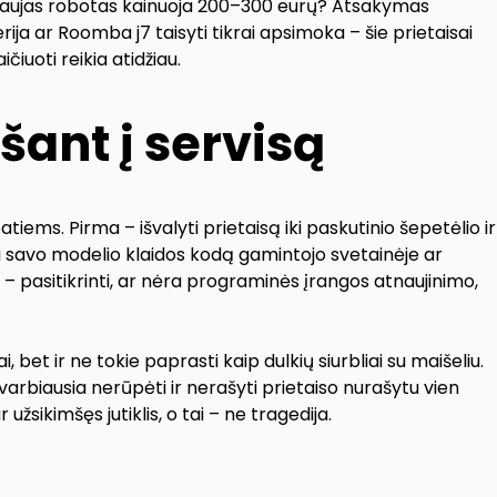
ei naujas robotas kainuoja 200–300 eurų? Atsakymas
ja ar Roomba j7 taisyti tikrai apsimoka – šie prietaisai
iuoti reikia atidžiau.
ešant į servisą
tiems. Pirma – išvalyti prietaisą iki paskutinio šepetėlio ir
sti savo modelio klaidos kodą gamintojo svetainėje ar
 – pasitikrinti, ar nėra programinės įrangos atnaujinimo,
, bet ir ne tokie paprasti kaip dulkių siurbliai su maišeliu.
arbiausia nerūpėti ir nerašyti prietaiso nurašytu vien
r užsikimšęs jutiklis, o tai – ne tragedija.