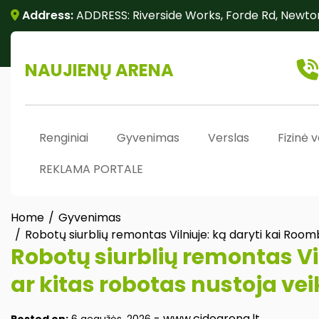
Skip
Address:
ADDRESS: Riverside Works, Forde Rd, Newto
to
content
NAUJIENŲ ARENA
Renginiai
Gyvenimas
Verslas
Fizinė v
REKLAMA PORTALE
Home
Gyvenimas
Robotų siurblių remontas Vilniuje: ką daryti kai Roomb
Robotų siurblių remontas Vi
ar kitas robotas nustoja veik
-
www.cidoarena.lt