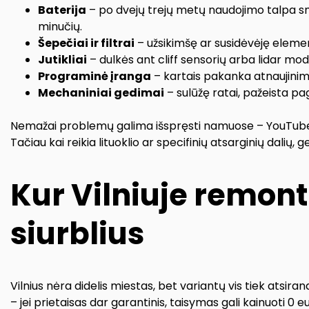
Baterija
– po dvejų trejų metų naudojimo talpa sm
minučių.
Šepečiai ir filtrai
– užsikimšę ar susidėvėję elemen
Jutikliai
– dulkės ant cliff sensorių arba lidar mod
Programinė įranga
– kartais pakanka atnaujini
Mechaniniai gedimai
– sulūžę ratai, pažeista p
Nemažai problemų galima išspręsti namuose – YouTube pilna
Tačiau kai reikia lituoklio ar specifinių atsarginių dalių, ge
Kur Vilniuje remon
siurblius
Vilnius nėra didelis miestas, bet variantų vis tiek atsiran
– jei prietaisas dar garantinis, taisymas gali kainuoti 0 