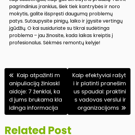
pagrindinius įrankius, šiek tiek kantrybės ir noro
mokytis, galite išspręsti daugumą problemų
patys. Sutaupysite pinigų, laiko ir įgysite vertingų
įgūdžių. O kai susiduriate su tikrai sudėtinga
problema – jau žinosite, kada laikas kreiptis į
profesionalus. Sėkmės remontų kelyje!
Navigacija
Kaip atpažinti m
Kaip efektyviai rašyt
tarp
anipuliaciją žiniaskl
i ir platinti pranešim
aidoje: 7 ženklai, ka
us spaudai: praktini
įrašų
d jums brukama kla
s vadovas verslui ir
idinga informacija
organizacijoms
Related Post