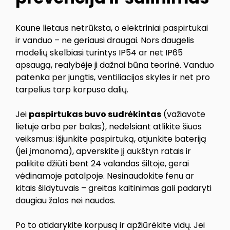
Kaune lietaus netrūksta, o elektriniai paspirtukai
ir vanduo – ne geriausi draugai. Nors daugelis
modelių skelbiasi turintys IP54 ar net IP65
apsaugą, realybėje ji dažnai būna teorinė. Vanduo
patenka per jungtis, ventiliacijos skyles ir net pro
tarpelius tarp korpuso dalių.
Jei
paspirtukas buvo sudrėkintas
(važiavote
lietuje arba per balas), nedelsiant atlikite šiuos
veiksmus: išjunkite paspirtuką, atjunkite bateriją
(jei įmanoma), apverskite jį aukštyn ratais ir
palikite džiūti bent 24 valandas šiltoje, gerai
vėdinamoje patalpoje. Nesinaudokite fenu ar
kitais šildytuvais – greitas kaitinimas gali padaryti
daugiau žalos nei naudos.
Po to atidarykite korpusą ir apžiūrėkite vidų. Jei