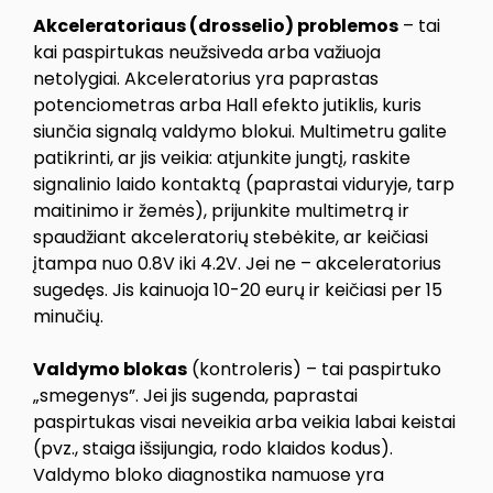
Akceleratoriaus (drosselio) problemos
– tai
kai paspirtukas neužsiveda arba važiuoja
netolygiai. Akceleratorius yra paprastas
potenciometras arba Hall efekto jutiklis, kuris
siunčia signalą valdymo blokui. Multimetru galite
patikrinti, ar jis veikia: atjunkite jungtį, raskite
signalinio laido kontaktą (paprastai viduryje, tarp
maitinimo ir žemės), prijunkite multimetrą ir
spaudžiant akceleratorių stebėkite, ar keičiasi
įtampa nuo 0.8V iki 4.2V. Jei ne – akceleratorius
sugedęs. Jis kainuoja 10-20 eurų ir keičiasi per 15
minučių.
Valdymo blokas
(kontroleris) – tai paspirtuko
„smegenys”. Jei jis sugenda, paprastai
paspirtukas visai neveikia arba veikia labai keistai
(pvz., staiga išsijungia, rodo klaidos kodus).
Valdymo bloko diagnostika namuose yra