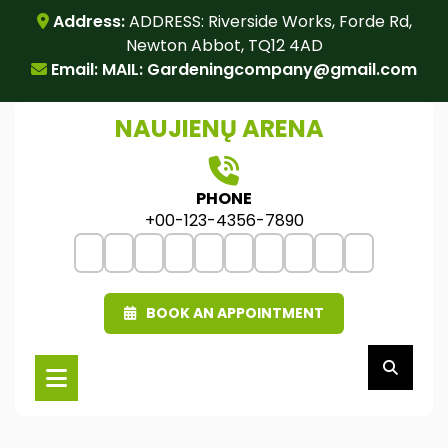
Skip
Address:
ADDRESS: Riverside Works, Forde Rd,
to
Newton Abbot, TQ12 4AD
content
Email: MAIL:
Gardeningcompany@gmail.com
NAUJIENŲ ARENA
PHONE
+00-123-4356-7890
BOOK AN APPOINTMENT