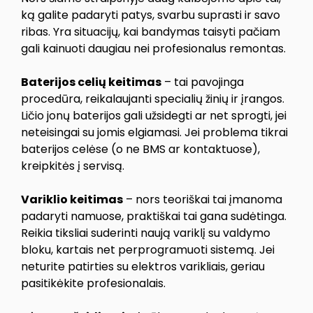
ką galite padaryti patys, svarbu suprasti ir savo
ribas. Yra situacijų, kai bandymas taisyti pačiam
gali kainuoti daugiau nei profesionalus remontas.
Baterijos celių keitimas
– tai pavojinga
procedūra, reikalaujanti specialių žinių ir įrangos.
Ličio jonų baterijos gali užsidegti ar net sprogti, jei
neteisingai su jomis elgiamasi. Jei problema tikrai
baterijos celėse (o ne BMS ar kontaktuose),
kreipkitės į servisą.
Variklio keitimas
– nors teoriškai tai įmanoma
padaryti namuose, praktiškai tai gana sudėtinga.
Reikia tiksliai suderinti naują variklį su valdymo
bloku, kartais net perprogramuoti sistemą. Jei
neturite patirties su elektros varikliais, geriau
pasitikėkite profesionalais.