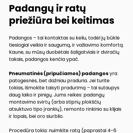
Padangų ir ratų
priežiūra bei keitimas
Padangos – tai kontaktas su keliu, todėl jų būklė
tiesiogiai veikia ir saugumą, ir važiavimo komfortą.
Kaune, su mūsų duobėtais šaligatviais ir dviračių
takais, padangos kenčia ypač.
Pneumatinės (pripučiamos) padangos
yra
patogesnės, bet dažniau praduria. Jei turite
tokias, išmokite taisyti pradurimą – tai sutaupys
daug laiko ir pinigų. Jums reikės: padangų
montavimo svirtų (arba stiprių plokščių
atsuktuvo tipo įrankių), remonto rinkinio su klijais
ir lopais, bei oro siurblio.
Procedūra tokia: nuimkite ratą (paprastai 4-6