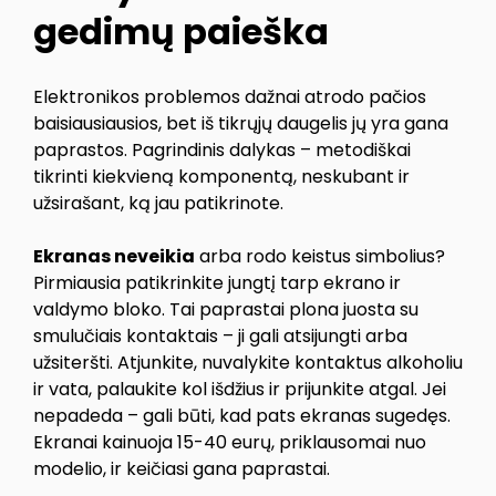
gedimų paieška
Elektronikos problemos dažnai atrodo pačios
baisiausiausios, bet iš tikrųjų daugelis jų yra gana
paprastos. Pagrindinis dalykas – metodiškai
tikrinti kiekvieną komponentą, neskubant ir
užsirašant, ką jau patikrinote.
Ekranas neveikia
arba rodo keistus simbolius?
Pirmiausia patikrinkite jungtį tarp ekrano ir
valdymo bloko. Tai paprastai plona juosta su
smulučiais kontaktais – ji gali atsijungti arba
užsiteršti. Atjunkite, nuvalykite kontaktus alkoholiu
ir vata, palaukite kol išdžius ir prijunkite atgal. Jei
nepadeda – gali būti, kad pats ekranas sugedęs.
Ekranai kainuoja 15-40 eurų, priklausomai nuo
modelio, ir keičiasi gana paprastai.