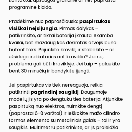
kontaktai, apsaugos grandinė ar net paprasta
programinė klaida.
Pradėkime nuo paprasčiausio:
paspirtukas
visiškai neįsijungia
. Pirmas dalykas –
patikrinkite, ar tikrai baterija įkrauta. Skamba
kvailai, bet maždaug kas dešimtas atvejis būna
būtent toks. Prijunkite kroviklį ir stebėkite – ar
užsidega indikatorius ant kroviklio? Jei ne,
problema gali būti kroviklyje. Jei taip – palaukite
bent 30 minučių ir bandykite įjungti.
Jei paspirtukas vis tiek nereaguoja, reikia
patikrinti
pagrindinį saugiklį
. Daugumoje
modelių jis yra po dengtuku ties baterija. Atjunkite
paspirtuką nuo elektros, nuimkite dengtį
(paprastai 6-8 varžtai) ir ieškokite mažo cilindro
formos elemento su metaliniais galais – tai ir yra
saugiklis. Multimetru patikrinkite, ar jis praleidžia