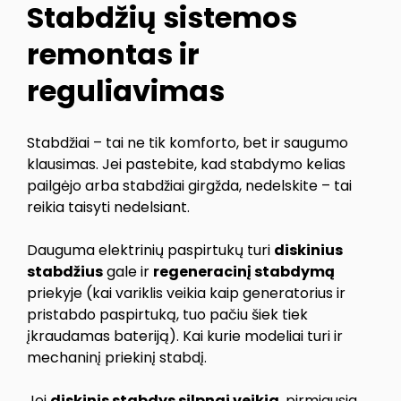
Stabdžių sistemos
remontas ir
reguliavimas
Stabdžiai – tai ne tik komforto, bet ir saugumo
klausimas. Jei pastebite, kad stabdymo kelias
pailgėjo arba stabdžiai girgžda, nedelskite – tai
reikia taisyti nedelsiant.
Dauguma elektrinių paspirtukų turi
diskinius
stabdžius
gale ir
regeneracinį stabdymą
priekyje (kai variklis veikia kaip generatorius ir
pristabdo paspirtuką, tuo pačiu šiek tiek
įkraudamas bateriją). Kai kurie modeliai turi ir
mechaninį priekinį stabdį.
Jei
diskinis stabdys silpnai veikia
, pirmiausia