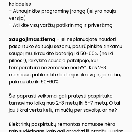
kaladėles
– Atnaujinkite programinę įrangą (jei yra nauja
versija)
– Atlikite visų varžtų patikrinimą ir priveržimą
Saugojimas žiemą
– jei neplanuojate naudoti
paspirtuko šaltuoju sezonu, pasirūpinkite tinkamu
saugojimu. Įkraukite bateriją iki 50-60% (ne iki
pilnos!), laikykite sausoje patalpoje, kur
temperatūra ne žemesnė nei 5°C. Kas 2-3
mėnesius patikrinkite baterijos įkrovą ir, jei reikia,
pakraukite iki 50-60%.
Šie paprasti veiksmai gali pratęsti paspirtuko
tarnavimo laiką nuo 2-3 metų iki 5-7 metų. O tai
jau tikrai verta kelių minučių per savaitę, ar ne?
Elektrinių paspirtukų remontas namuose nėra
taip sudėtingas, kaip gali atrodyti iš pradžių. Turint