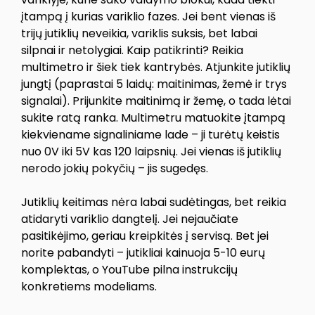
įtampą į kurias variklio fazes. Jei bent vienas iš
trijų jutiklių neveikia, variklis suksis, bet labai
silpnai ir netolygiai. Kaip patikrinti? Reikia
multimetro ir šiek tiek kantrybės. Atjunkite jutiklių
jungtį (paprastai 5 laidų: maitinimas, žemė ir trys
signalai). Prijunkite maitinimą ir žemę, o tada lėtai
sukite ratą ranka. Multimetru matuokite įtampą
kiekviename signaliniame lade – ji turėtų keistis
nuo 0V iki 5V kas 120 laipsnių. Jei vienas iš jutiklių
nerodo jokių pokyčių – jis sugedęs.
Jutiklių keitimas nėra labai sudėtingas, bet reikia
atidaryti variklio dangtelį. Jei nejaučiate
pasitikėjimo, geriau kreipkitės į servisą. Bet jei
norite pabandyti – jutikliai kainuoja 5-10 eurų
komplektas, o YouTube pilna instrukcijų
konkretiems modeliams.