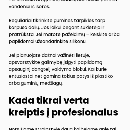
vandeniui iš išorės.
Reguliariai tikrinkite gumines tarpikles tarp
korpuso dalių. Jos laikui bėgant sukietėja ir
pratrūksta. Jei matote pažeidimų – keiskite arba
papildomai užsandarinkite silikonu.
Jei planuojate dažnai važinėti lietuje,
apsvarstykite galimybę įsigyti papildomą
apsauginį dangtelį valdymo blokui. Kai kurie
entuziastai net gamina tokius patys iš plastiko
arba guminių medžiagų.
Kada tikrai verta
kreiptis į profesionalus
Nors šiame straipsnyje daug kalbėjome apie tai,