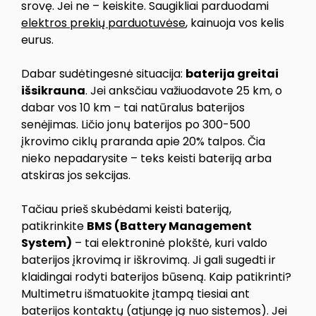
srovę. Jei ne – keiskite. Saugikliai parduodami
elektros prekių parduotuvėse
, kainuoja vos kelis
eurus.
Dabar sudėtingesnė situacija:
baterija greitai
išsikrauna
. Jei anksčiau važiuodavote 25 km, o
dabar vos 10 km – tai natūralus baterijos
senėjimas. Ličio jonų baterijos po 300-500
įkrovimo ciklų praranda apie 20% talpos. Čia
nieko nepadarysite – teks keisti bateriją arba
atskiras jos sekcijas.
Tačiau prieš skubėdami keisti bateriją,
patikrinkite
BMS (Battery Management
System)
– tai elektroninė plokštė, kuri valdo
baterijos įkrovimą ir iškrovimą. Ji gali sugedti ir
klaidingai rodyti baterijos būseną. Kaip patikrinti?
Multimetru išmatuokite įtampą tiesiai ant
baterijos kontaktų (atjungę ją nuo sistemos). Jei