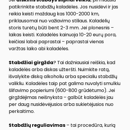
patikrinkite stabdžių kaladėles. Jos nusidėvi ir jas
reikia keisti maždaug kas 1000-2000 km,
priklausomai nuo važiavimo stiliaus. Kaladėlių
storis turėtų būti bent 2-3 mm. Jei plonesnis –
laikas keisti. Kaladėlės kainuoja 10-20 eurų pora,
keičiasi labai paprastai – paprastai vienas
varžtas laiko abi kaladėles.
Stabdžiai girgžda
? Tai dažniausiai reiškia, kad
kaladėlės arba diskas užteršti. Nuimkite ratą,
išvalykite diską alkoholiu arba specialiu stabdžių
valikliu. Kaladėles taip pat galima nuvalyti smulkiu
šlifavimo popieriumi (600-800 grūdėtumo). Jei
girgždėjimas neišnyksta – galbūt kaladėlės jau
per daug nusidėvėjusios arba sukietėjusios nuo
perkaitimo.
Stabdžių reguliavimas
– tai procedūra, kurią