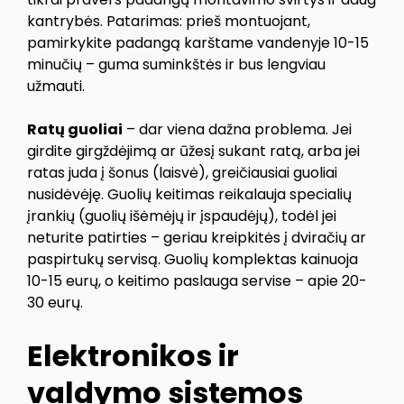
kantrybės. Patarimas: prieš montuojant,
pamirkykite padangą karštame vandenyje 10-15
minučių – guma suminkštės ir bus lengviau
užmauti.
Ratų guoliai
– dar viena dažna problema. Jei
girdite girgždėjimą ar ūžesį sukant ratą, arba jei
ratas juda į šonus (laisvė), greičiausiai guoliai
nusidėvėję. Guolių keitimas reikalauja specialių
įrankių (guolių išėmėjų ir įspaudėjų), todėl jei
neturite patirties – geriau kreipkitės į dviračių ar
paspirtukų servisą. Guolių komplektas kainuoja
10-15 eurų, o keitimo paslauga servise – apie 20-
30 eurų.
Elektronikos ir
valdymo sistemos