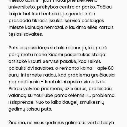
miesto dalimi – juos matai prie kiekvieno
universiteto, prekybos centro ar parko. Tačiau
kaip ir bet kuri technika, jie genda. Ir čia
prasideda tikrasis iššūkis: serviso paslaugos
mieste kainuoja nemažai, o laukimo eilės kartais
tęsiasi savaites.
Pats esu susidūręs su tokia situacija, kai prieš
porą metų mano Xiaomi paspirtukas staiga
atsisakė krauti. Servise pasakė, kad reikės
palaukti dvi savaites, o remonto kaina – apie 80
eurų. Internete radau, kad problema greičiausiai
paprasčiausia – kontaktai apsikrovimo lizde.
Pirkau valymo priemonių už 5 eurus, praleisdau
valandą su YouTube pamokėlėmis ir… problema
išsisprendė. Nuo to laiko daugelį smulkesnių
gedimų taisau pats.
Žinoma, ne visus gedimus galima ar verta taisyti