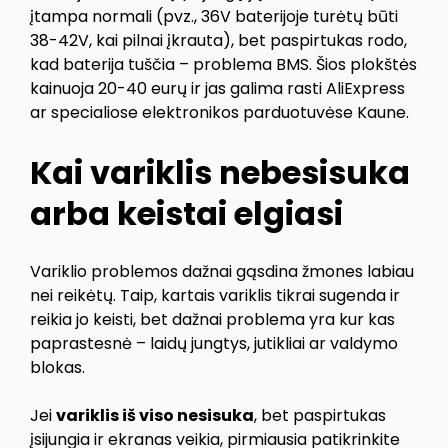
įtampa normali (pvz., 36V baterijoje turėtų būti
38-42V, kai pilnai įkrauta), bet paspirtukas rodo,
kad baterija tuščia – problema BMS. Šios plokštės
kainuoja 20-40 eurų ir jas galima rasti AliExpress
ar specialiose elektronikos parduotuvėse Kaune.
Kai variklis nebesisuka
arba keistai elgiasi
Variklio problemos dažnai gąsdina žmones labiau
nei reikėtų. Taip, kartais variklis tikrai sugenda ir
reikia jo keisti, bet dažnai problema yra kur kas
paprastesnė – laidų jungtys, jutikliai ar valdymo
blokas.
Jei
variklis iš viso nesisuka
, bet paspirtukas
įsijungia ir ekranas veikia, pirmiausia patikrinkite