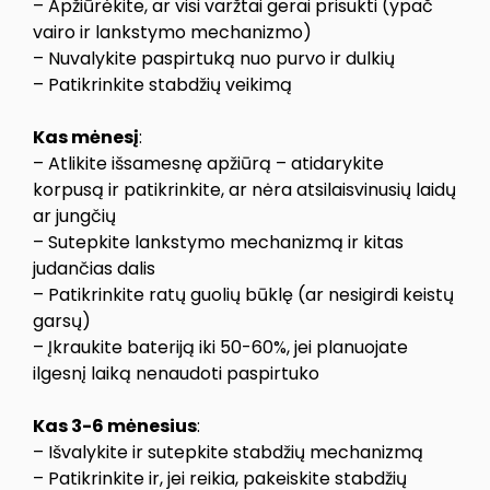
– Apžiūrėkite, ar visi varžtai gerai prisukti (ypač
vairo ir lankstymo mechanizmo)
– Nuvalykite paspirtuką nuo purvo ir dulkių
– Patikrinkite stabdžių veikimą
Kas mėnesį
:
– Atlikite išsamesnę apžiūrą – atidarykite
korpusą ir patikrinkite, ar nėra atsilaisvinusių laidų
ar jungčių
– Sutepkite lankstymo mechanizmą ir kitas
judančias dalis
– Patikrinkite ratų guolių būklę (ar nesigirdi keistų
garsų)
– Įkraukite bateriją iki 50-60%, jei planuojate
ilgesnį laiką nenaudoti paspirtuko
Kas 3-6 mėnesius
:
– Išvalykite ir sutepkite stabdžių mechanizmą
– Patikrinkite ir, jei reikia, pakeiskite stabdžių