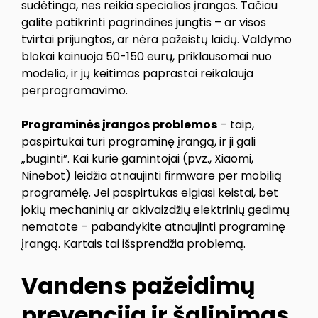
sudėtinga, nes reikia specialios įrangos. Tačiau
galite patikrinti pagrindines jungtis – ar visos
tvirtai prijungtos, ar nėra pažeistų laidų. Valdymo
blokai kainuoja 50-150 eurų, priklausomai nuo
modelio, ir jų keitimas paprastai reikalauja
perprogramavimo.
Programinės įrangos problemos
– taip,
paspirtukai turi programinę įrangą, ir ji gali
„buginti”. Kai kurie gamintojai (pvz., Xiaomi,
Ninebot) leidžia atnaujinti firmware per mobilią
programėlę. Jei paspirtukas elgiasi keistai, bet
jokių mechaninių ar akivaizdžių elektrinių gedimų
nematote – pabandykite atnaujinti programinę
įrangą. Kartais tai išsprendžia problemą.
Vandens pažeidimų
prevencija ir šalinimas