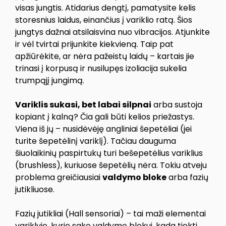
visas jungtis. Atidarius dengtį, pamatysite kelis
storesnius laidus, einančius į variklio ratą. Šios
jungtys dažnai atsilaisvina nuo vibracijos. Atjunkite
ir vėl tvirtai prijunkite kiekvieną. Taip pat
apžiūrėkite, ar nėra pažeistų laidų – kartais jie
trinasi į korpusą ir nusilupęs izoliacija sukelia
trumpąjį jungimą.
Variklis sukasi, bet labai silpnai
arba sustoja
kopiant į kalną? Čia gali būti kelios priežastys.
Viena iš jų – nusidėvėję angliniai šepetėliai (jei
turite šepetėlinį variklį). Tačiau dauguma
šiuolaikinių paspirtukų turi bešepetėlius variklius
(brushless), kuriuose šepetėlių nėra. Tokiu atveju
problema greičiausiai
valdymo bloke
arba fazių
jutikliuose.
Fazių jutikliai (Hall sensoriai) – tai maži elementai
variklyje, kurie sako valdymo blokui, kada tiekti