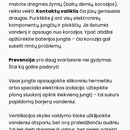
matote drėgmės žymių (baltų dėmių, korozijos),
reikia veikti.
Kontaktų valiklis
čia jūsų geriausias
draugas. Purkškite jį ant visų elektroninių
komponentų, jungčių ir plokščių. Jis išstumia
vandenį ir apsaugo nuo korozijos. Ypač atidžiai
apžiūrėkite baterijos jungtis – čia korozija gali
sukelti rimtų problemų.
Prevencija
yra daug svarbesnė nei gydymas.
Štai ką galite padaryti:
Visas jungtis apsaugokite silikoniniu hermetiku
arba specialia elektrikos izoliacija. Užtepkite
ploną sluoksnį aplink kiekvieną jungtį – tai sukurs
papildomą barjerą vandeniui.
Ventiliacijos skyles valdymo bloke užklijuokite
vandeniui atspariu, bet orą praleidžiančiu audiniu.
Tai leis išeiti drėgmei iš vidaus, bet neleis patekti