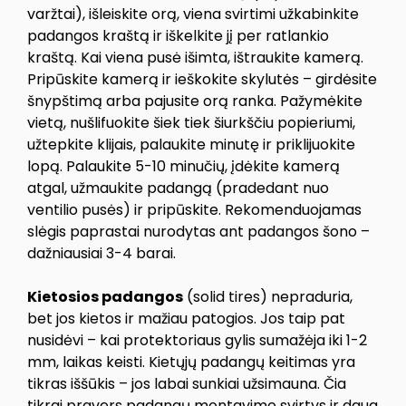
varžtai), išleiskite orą, viena svirtimi užkabinkite
padangos kraštą ir iškelkite jį per ratlankio
kraštą. Kai viena pusė išimta, ištraukite kamerą.
Pripūskite kamerą ir ieškokite skylutės – girdėsite
šnypštimą arba pajusite orą ranka. Pažymėkite
vietą, nušlifuokite šiek tiek šiurkščiu popieriumi,
užtepkite klijais, palaukite minutę ir priklijuokite
lopą. Palaukite 5-10 minučių, įdėkite kamerą
atgal, užmaukite padangą (pradedant nuo
ventilio pusės) ir pripūskite. Rekomenduojamas
slėgis paprastai nurodytas ant padangos šono –
dažniausiai 3-4 barai.
Kietosios padangos
(solid tires) nepraduria,
bet jos kietos ir mažiau patogios. Jos taip pat
nusidėvi – kai protektoriaus gylis sumažėja iki 1-2
mm, laikas keisti. Kietųjų padangų keitimas yra
tikras iššūkis – jos labai sunkiai užsimauna. Čia
tikrai pravers padangų montavimo svirtys ir daug