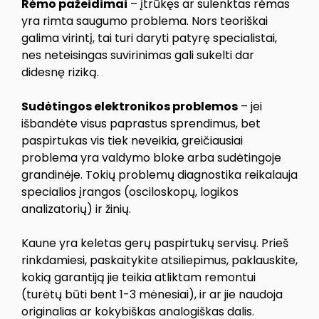
Rėmo pažeidimai
– įtrūkęs ar sulenktas rėmas
yra rimta saugumo problema. Nors teoriškai
galima virintį, tai turi daryti patyrę specialistai,
nes neteisingas suvirinimas gali sukelti dar
didesnę riziką.
Sudėtingos elektronikos problemos
– jei
išbandėte visus paprastus sprendimus, bet
paspirtukas vis tiek neveikia, greičiausiai
problema yra valdymo bloke arba sudėtingoje
grandinėje. Tokių problemų diagnostika reikalauja
specialios įrangos (osciloskopų, logikos
analizatorių) ir žinių.
Kaune yra keletas gerų paspirtukų servisų. Prieš
rinkdamiesi, paskaitykite atsiliepimus, paklauskite,
kokią garantiją jie teikia atliktam remontui
(turėtų būti bent 1-3 mėnesiai), ir ar jie naudoja
originalias ar kokybiškas analogiškas dalis.