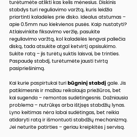
turėtumėte atlikti kas kelis mėnesius. Diskinis
stabdys turi reguliavimo varžtą, kuris leidžia
priartinti kaladėles prie disko. Idealus atstumas –
apie 0.5mm nuo kiekvienos pusės. Kaip nustatyti?
Atlaisvinkite fiksavimo veržlę, pasukite
reguliavimo varžtą, kol kaladėlės lengvai paliečia
diską, tada atsukite atgal ketvirtį apsisukimo.
Sukite ratą – jis turėtų suktis laisvai, be trinties.
Paspaudę stabdį, turėtumėte jausti tvirtą
pasipriešinimą.
Kai kurie paspirtukai turi
būgninį stabdį
gale. Jis
patikimesnis ir mažiau reikalauja priežiūros, bet
kai sugenda – remontas sudėtingesnis. Dažniausia
problema – nutrūkęs arba ištįsęs stabdžių lynas.
Lyno keitimas nėra labai sudėtingas, bet reikia
atidaryti ratą ir išmontuoti stabdžių mechanizmą.
Jei neturite patirties – geriau kreipkitės į servisą.