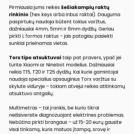
Pirmiausia jums reikės
šešiakampių raktų
rinkinio
(hex keys arba inbus raktai). Dauguma
paspirtukų naudoja būtent tokius varžtus,
dažniausiai 4mm, 5mm ir 6mm dydžių. Geriau
pirkti L formos raktus – jais patogiau pasiekti
sunkiai prieinamas vietas.
Torx tipo atsuktuvai
taip pat pravers, ypač jei
turite Xiaomi ar Ninebot modelius. Dažniausiai
reikia T15, T20 ir T25 dydžių. Kai kurie gamintojai
naudoja specialius apsauginius Torx varžtus su
skylute viduryje – tokiam atvejui reikės atitinkamų
atsuktuvo antgalių.
Multimetras – tai įrankis, be kurio tikrai
neišsiversite diagnozuojant elektrines problemas.
Nebūtina pirkti brangaus – už 15-20 eurų gausite
visai tinkamą, kuris matuos įtampą, srovę ir