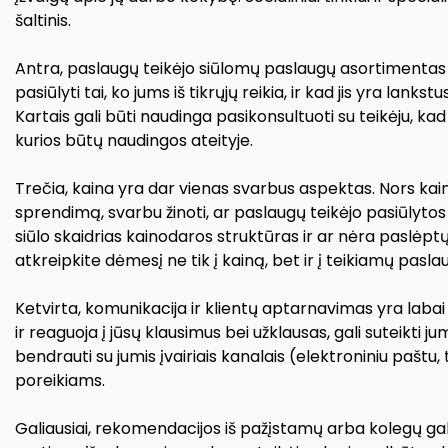
šaltinis.
Antra, paslaugų teikėjo siūlomų paslaugų asortimentas tai
pasiūlyti tai, ko jums iš tikrųjų reikia, ir kad jis yra lank
Kartais gali būti naudinga pasikonsultuoti su teikėju, ka
kurios būtų naudingos ateityje.
Trečia, kaina yra dar vienas svarbus aspektas. Nors kain
sprendimą, svarbu žinoti, ar paslaugų teikėjo pasiūlytos 
siūlo skaidrias kainodaros struktūras ir ar nėra paslėptų
atkreipkite dėmesį ne tik į kainą, bet ir į teikiamų pasla
Ketvirta, komunikacija ir klientų aptarnavimas yra labai
ir reaguoja į jūsų klausimus bei užklausas, gali suteikti j
bendrauti su jumis įvairiais kanalais (elektroniniu paštu, te
poreikiams.
Galiausiai, rekomendacijos iš pažįstamų arba kolegų gali