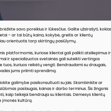
rėžkite savo poreikius ir lūkesčius. Galite užsirašyti, kokia
tai – ar tai būtų kaina, kokybė, greitis ar klientų
iau orientuotis tarp skirtingų pasiūlymų.
is platformomis, kuriose klientai gali palikti atsiliepimus ir
umai ir specializuotos svetainės gali suteikti vertingos
ie tuos, kuriuos reikėtų vengti. Bendraudami su draugais,
padės jums priimti sprendimą.
dokite galimybe pasikonsultuoti su jais. Skambinkite ar
siūlomas paslaugas, kainas ir darbo terminus. Šis žingsnis
inti, kaip teikėjai bendrauja su klientais. Dėmesys klientų
e įmonės kultūrą.