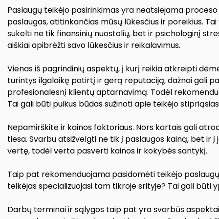
Paslaugų teikėjo pasirinkimas yra neatsiejama proceso d
paslaugas, atitinkančias mūsų lūkesčius ir poreikius. Tai
sukelti ne tik finansinių nuostolių, bet ir psichologinį s
aiškiai apibrėžti savo lūkesčius ir reikalavimus.
Vienas iš pagrindinių aspektų, į kurį reikia atkreipti dėmes
turintys ilgalaikę patirtį ir gerą reputaciją, dažnai gali 
profesionalesnį klientų aptarnavimą. Todėl rekomenduoja
Tai gali būti puikus būdas sužinoti apie teikėjo stipriąsias
Nepamirškite ir kainos faktoriaus. Nors kartais gali atrod
tiesa. Svarbu atsižvelgti ne tik į paslaugos kainą, bet ir 
vertę, todėl verta pasverti kainos ir kokybės santykį.
Taip pat rekomenduojama pasidomėti teikėjo paslaugų asor
teikėjas specializuojasi tam tikroje srityje? Tai gali būti 
Darbų terminai ir sąlygos taip pat yra svarbūs aspektai. 