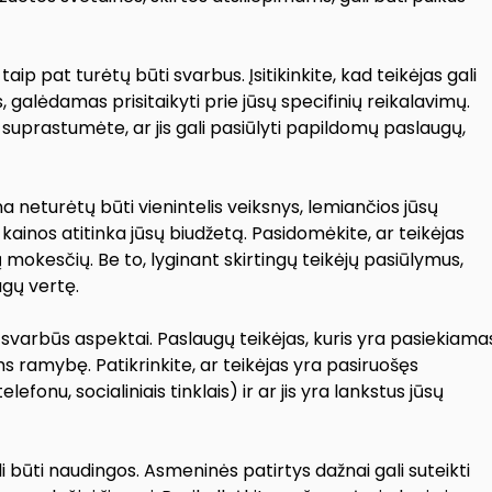
p pat turėtų būti svarbus. Įsitikinkite, kad teikėjas gali
stus, galėdamas prisitaikyti prie jūsų specifinių reikalavimų.
d suprastumėte, ar jis gali pasiūlyti papildomų paslaugų,
a neturėtų būti vienintelis veiksnys, lemiančios jūsų
kainos atitinka jūsų biudžetą. Pasidomėkite, ar teikėjas
 mokesčių. Be to, lyginant skirtingų teikėjų pasiūlymus,
ugų vertę.
 svarbūs aspektai. Paslaugų teikėjas, kuris yra pasiekiama
ums ramybę. Patikrinkite, ar teikėjas yra pasiruošęs
lefonu, socialiniais tinklais) ir ar jis yra lankstus jūsų
 būti naudingos. Asmeninės patirtys dažnai gali suteikti