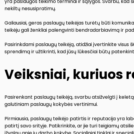
yra paslaugos teikimo terminai ir sąlygos. Svarbu, kad š
nekiltų nesusipratimų.
Galiausiai, geras paslaugų teikėjas turėtų būti komunikab
teikėju gali ženkliai palengvinti bendradarbiavimą ir padė
Pasirinkdami paslaugų teikėją, atidžiai įvertinkite visu
sprendimą ir užtikrinti, kad jūsų lūkesčiai būtų patenkinti
Veiksniai, kuriuos 
Pasirenkant paslaugų teikėją, svarbu atsižvelgti į keletą e
galutiniam paslaugų kokybės vertinimui.
Pirmiausia, paslaugų teikėjo patirtis ir reputacija yra laba
patirtį savo srityje. Patikrinkite, ar jie turi teigiamų atsi
įžvalgų apie jų darbo kokybę. Socialiniai tinklai ir specia