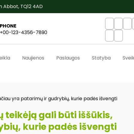
n Abbot, TQ12 4AD
PHONE
+00-123-4356-7890
eikla
Naujienos
Paslaugos
Statyba
Svei
tačiau yra patarimų ir gudrybių, kurie padės išvengti
teikėją gali būti iššūkis,
ybių, kurie padės išvengti