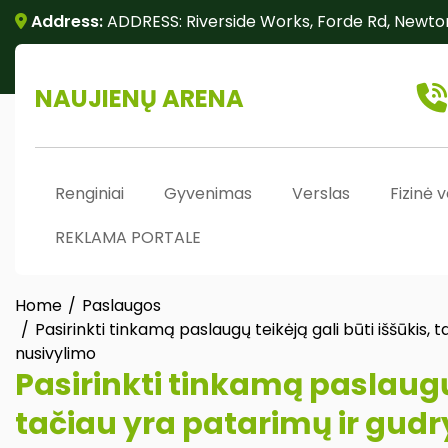
Skip
Address:
ADDRESS: Riverside Works, Forde Rd, Newto
to
content
NAUJIENŲ ARENA
Renginiai
Gyvenimas
Verslas
Fizinė v
REKLAMA PORTALE
Home
Paslaugos
Pasirinkti tinkamą paslaugų teikėją gali būti iššūkis, 
nusivylimo
Pasirinkti tinkamą paslaugų 
tačiau yra patarimų ir gudr