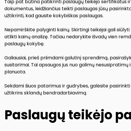
Taip pat būtina patikrinti paslaugų teikėjo sertifikatus ir li
dokumentus, leidžiančius teikti paslaugas jūsų pasirinkto
užtikrinti, kad gausite kokybiškas paslaugas.
Nepamirškite palyginti kainų. Skirtingi teikėjai gali siūly
atlikti kainų analizę. Tačiau nedarykite išvadų vien rem
paslaugų kokybę.
Galiausiai, prieš priimdami galutinį sprendimą, pasirašykit
susitarimai. Tai apsaugos jus nuo galimų nesusipratimų ir
planuota.
Sekdami šiuos patarimus ir gudrybes, galėsite pasirinkti t
užtikrins sklandų bendradarbiavimą.
Paslaugų teikėjo p