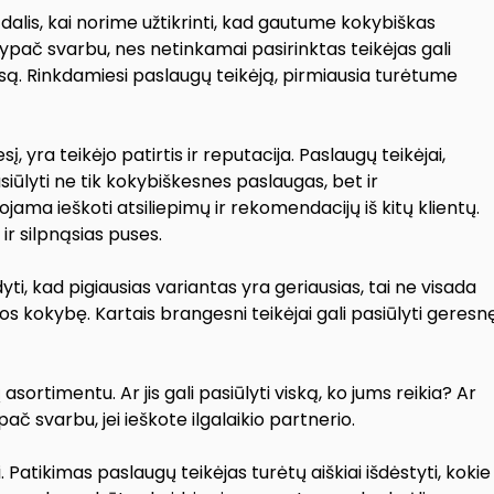
alis, kai norime užtikrinti, kad gautume kokybiškas
 ypač svarbu, nes netinkamai pasirinktas teikėjas gali
tresą. Rinkdamiesi paslaugų teikėją, pirmiausia turėtume
į, yra teikėjo patirtis ir reputacija. Paslaugų teikėjai,
pasiūlyti ne tik kokybiškesnes paslaugas, bet ir
ma ieškoti atsiliepimų ir rekomendacijų iš kitų klientų.
 ir silpnąsias puses.
yti, kad pigiausias variantas yra geriausias, tai ne visada
į jos kokybę. Kartais brangesni teikėjai gali pasiūlyti geresn
timentu. Ar jis gali pasiūlyti viską, ko jums reikia? Ar
ypač svarbu, jei ieškote ilgalaikio partnerio.
Patikimas paslaugų teikėjas turėtų aiškiai išdėstyti, kokie