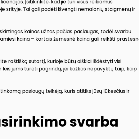
cencijas. Įsitikinkite, kad jie turi visus reikiamus
je srityje. Tai gali padėti išvengti nemalonių staigmenų ir
ti skirtingas kainas už tas pačias paslaugas, todėl svarbu
damiesi kaina – kartais žemesnė kaina gali reikšti prastes
e raštišką sutartį, kurioje būtų aiškiai išdėstyti visi
 leis jums turėti pagrindą, jei kažkas nepavyktų taip, kaip
inkamą paslaugų teikėją, kuris atitiks jūsų lūkesčius ir
asirinkimo svarba