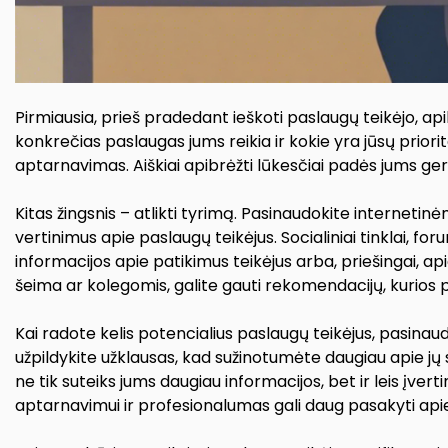
Pirmiausia, prieš pradedant ieškoti paslaugų teikėjo, apib
konkrečias paslaugas jums reikia ir kokie yra jūsų priorite
aptarnavimas. Aiškiai apibrėžti lūkesčiai padės jums ger
Kitas žingsnis – atlikti tyrimą. Pasinaudokite internetinėm
vertinimus apie paslaugų teikėjus. Socialiniai tinklai, for
informacijos apie patikimus teikėjus arba, priešingai, ap
šeima ar kolegomis, galite gauti rekomendacijų, kurios 
Kai radote kelis potencialius paslaugų teikėjus, pasinau
užpildykite užklausas, kad sužinotumėte daugiau apie jų 
ne tik suteiks jums daugiau informacijos, bet ir leis įvert
aptarnavimui ir profesionalumas gali daug pasakyti api