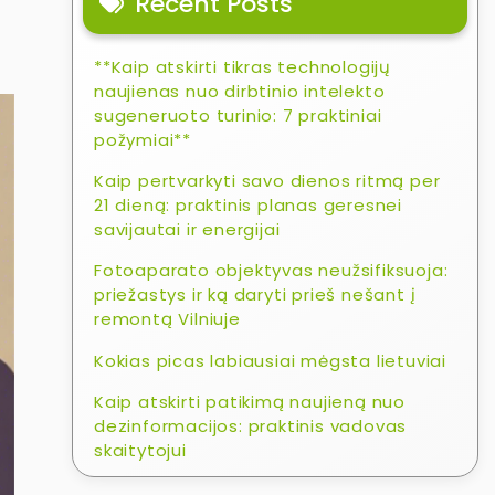
Recent Posts
**Kaip atskirti tikras technologijų
naujienas nuo dirbtinio intelekto
sugeneruoto turinio: 7 praktiniai
požymiai**
Kaip pertvarkyti savo dienos ritmą per
21 dieną: praktinis planas geresnei
savijautai ir energijai
Fotoaparato objektyvas neužsifiksuoja:
priežastys ir ką daryti prieš nešant į
remontą Vilniuje
Kokias picas labiausiai mėgsta lietuviai
Kaip atskirti patikimą naujieną nuo
dezinformacijos: praktinis vadovas
skaitytojui