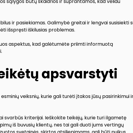
ios sąlygos būtų skaidrios ir suprantamos, kad vėliau
ilus ir pasiekiamas. Galimybė greitai ir lengvai susisiekti 
ti išspręsti iškilusias problemas.
s šiuos aspektus, kad galėtumėte priimti informuotą
.
reikėtų apsvarstyti
sminių veiksnių, kurie gali turėti įtakos jūsų pasirinkimui i
i svarbūs kriterijai. Ieškokite teikėjų, kurie turi ilgametę
liepimų iš buvusių klientų, nes tai gali duoti jums vertingų
lizuotos svetainės, skirtos atsiliepimams, gali būti puikus