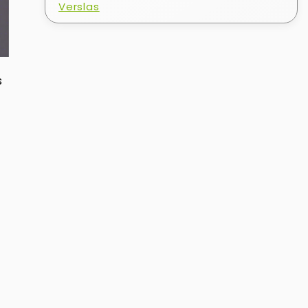
Verslas
s