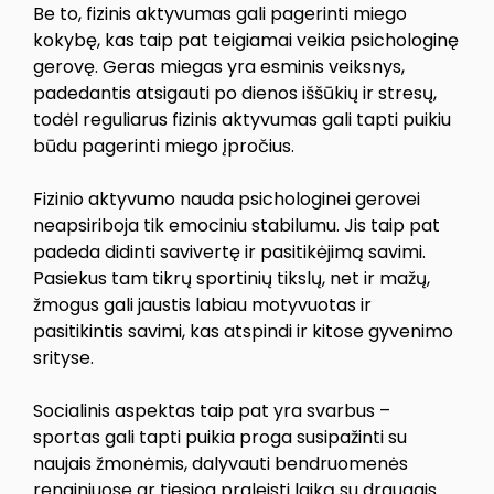
Be to, fizinis aktyvumas gali pagerinti miego
kokybę, kas taip pat teigiamai veikia psichologinę
gerovę. Geras miegas yra esminis veiksnys,
padedantis atsigauti po dienos iššūkių ir stresų,
todėl reguliarus fizinis aktyvumas gali tapti puikiu
būdu pagerinti miego įpročius.
Fizinio aktyvumo nauda psichologinei gerovei
neapsiriboja tik emociniu stabilumu. Jis taip pat
padeda didinti savivertę ir pasitikėjimą savimi.
Pasiekus tam tikrų sportinių tikslų, net ir mažų,
žmogus gali jaustis labiau motyvuotas ir
pasitikintis savimi, kas atspindi ir kitose gyvenimo
srityse.
Socialinis aspektas taip pat yra svarbus –
sportas gali tapti puikia proga susipažinti su
naujais žmonėmis, dalyvauti bendruomenės
renginiuose ar tiesiog praleisti laiką su draugais.