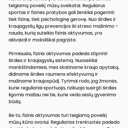
teigiamą poveikį mūsų sveikatai. Reguliarus
sportas ir fizinės pratybos gali ženkliai pagerinti
tiek fizinę, tiek psichologinę gerovę. Nuo širdies ir
kraujagyslių ligų prevencijos iki streso mažinimo –
nauda, kurią suteikia fizinis aktyvumas, yra
akivaizdi ir moksliškai pagrįsta.
Pirmiausia, fizinis aktyvumas padeda stiprinti
širdies ir kraujagyslių sistemą. Nuosekliai
mankštindamiesi, mes skatiname kraujo apytaką,
didiname širdies raumens efektyvumą ir
mažiname kraujospūdį. Tyrimai rodo, jog žmonės,
kurie reguliariai sportuoja, rizikuoja susirgti širdies
ligomis mažiau nei tie, kurie veda sėslų gyvenimo
būdą.
Be to, fizinis aktyvumas turi teigiamą poveikį
mūsų kūno svoriui. Reguliarios treniruotės padeda