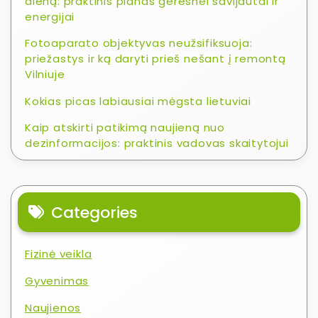
dieną: praktinis planas geresnei savijautai ir
energijai
Fotoaparato objektyvas neužsifiksuoja:
priežastys ir ką daryti prieš nešant į remontą
Vilniuje
Kokias picas labiausiai mėgsta lietuviai
Kaip atskirti patikimą naujieną nuo
dezinformacijos: praktinis vadovas skaitytojui
Categories
Fizinė veikla
Gyvenimas
Naujienos