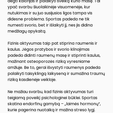
degti kalorijas ir palaikyti sveiką kūno masę. Tai
ypač svarbu šiuolaikinėje visuomenėje, kur
nutukimas ir su juo susijusios ligos tampa vis
didesne problema. Sportas padeda ne tik
numesti svorio, bet ir išlaikyti jį, nes jis didina
medžiagų apykaitą.
Fizinis aktyvumas taip pat stiprina raumenis ir
kaulus. Jėgos pratybos ir svorio kilnojimas
padeda didinti raumenų masę ir stiprinti kaulus,
mažinant osteoporozės riziką vyresniame
amžiuje. Be to, gerai išvystyti raumenys padeda
palaikyti taisyklingą laikyseną ir sumažina traumų
riziką kasdienėje veikloje.
Ne mažiau svarbu, kad fizinis aktyvumas turi
teigiamą poveikį psichologinei būklei. Sportas
skatina endorfinų gamybą – „laimės hormonų“,
kurie pagerina nuotaiką ir mažina streso lygį.