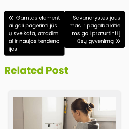
Navigacija
Gamtos element
Savanorystės jaus
tarp
ai gali pagerinti jūs
mas ir pagalba kitie
ų sveikatą, atradim
ms gali praturtinti j
įrašų
ai ir naujos tendenc
ūsų gyvenimą
ijos
Related Post