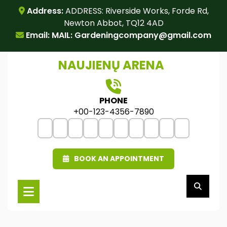
Skip
Address:
ADDRESS: Riverside Works, Forde Rd,
to
Newton Abbot, TQ12 4AD
content
Email: MAIL:
Gardeningcompany@gmail.com
NAUJIENŲ ARENA
PHONE
+00-123-4356-7890
BOOK AN APPOINTMENT