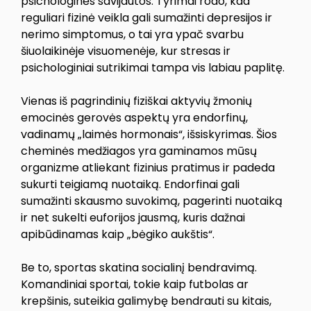
psichologinės savijautos. Tyrimai rodo, kad
reguliari fizinė veikla gali sumažinti depresijos ir
nerimo simptomus, o tai yra ypač svarbu
šiuolaikinėje visuomenėje, kur stresas ir
psichologiniai sutrikimai tampa vis labiau paplitę.
Vienas iš pagrindinių fiziškai aktyvių žmonių
emocinės gerovės aspektų yra endorfinų,
vadinamų „laimės hormonais“, išsiskyrimas. Šios
cheminės medžiagos yra gaminamos mūsų
organizme atliekant fizinius pratimus ir padeda
sukurti teigiamą nuotaiką. Endorfinai gali
sumažinti skausmo suvokimą, pagerinti nuotaiką
ir net sukelti euforijos jausmą, kuris dažnai
apibūdinamas kaip „bėgiko aukštis“.
Be to, sportas skatina socialinį bendravimą.
Komandiniai sportai, tokie kaip futbolas ar
krepšinis, suteikia galimybę bendrauti su kitais,