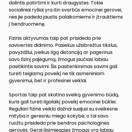
dalintis patirtimi ir kurti draugystes. Tokie
socialiniai ryšiai yra itin svarbūs emocinei gerovei,
nes jie padeda jaustis palaikomiems ir įtrauktiems
į bendruomenę.
Fizinis aktyvumas taip pat prisideda prie
savivertės didinimo. Pasiekus užsibrėžtus tikslus,
pavyzdžiui, įveikus ilgą distanciją ar pagerinus
savo fizinį pajėgumą, žmogus jaučiasi labiau
pasitikintis savimi. Šis pasitenkinimas savimi gali
turėti teigiamą poveikį ne tik asmeniniam
gyvenimui, bet ir profesinei veiklai.
Sportas taip pat skatina sveiką gyvenimo būdą,
kuris gali turėti ilgalaikį poveikį emocinei būklei.
Reguliari fizinė veikla dažnai susijusi su sveikesne
mityba ir geresniu miego kokybė, o tai savo
ruožtu prisideda prie bendros psichologinės
gerovės. Gerai išsimiegojęs žmogus yra labiau