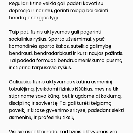
Reguliari fizinė veikla gali padėti kovoti su
depresija ir nerimu, gerinti miegą bei didinti
bendrą energijos lygį.
Taip pat, fizinis aktyvumas gali pagerinti
socialinius ryšius. Sporto užsiėmimai, ypač
komandinės sporto šakos, suteikia galimybę
bendrauti, bendradarbiauti ir kurti naujas pažintis.
Tai padeda formuoti bendruomeniškumo jausmą
ir stiprina tarpusavio ryšius.
Galiausiai, fizinis aktyvumas skatina asmeninį
tobulėjimą. Įveikdami fizinius iššūkius, mes ne tik
stipriname savo kūną, bet ir ugdome atkaklumą,
discipliną ir savivertę. Tai gali turėti teigiamą
poveikį ir kitose gyvenimo srityse, padedant siekti
asmeninių ir profesinių tikslų.
Visi šie aspektai rodo, kad fizinis aktyvumas yra