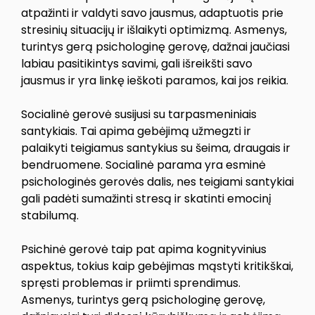
atpažinti ir valdyti savo jausmus, adaptuotis prie
stresinių situacijų ir išlaikyti optimizmą. Asmenys,
turintys gerą psichologinę gerovę, dažnai jaučiasi
labiau pasitikintys savimi, gali išreikšti savo
jausmus ir yra linkę ieškoti paramos, kai jos reikia.
Socialinė gerovė susijusi su tarpasmeniniais
santykiais. Tai apima gebėjimą užmegzti ir
palaikyti teigiamus santykius su šeima, draugais ir
bendruomene. Socialinė parama yra esminė
psichologinės gerovės dalis, nes teigiami santykiai
gali padėti sumažinti stresą ir skatinti emocinį
stabilumą.
Psichinė gerovė taip pat apima kognityvinius
aspektus, tokius kaip gebėjimas mąstyti kritikškai,
spręsti problemas ir priimti sprendimus.
Asmenys, turintys gerą psichologinę gerovę,