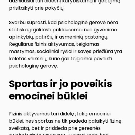
dažniausiai turi didesnį kūrybiškumą ir gebėjimą
prisitaikyti prie pokyčių.
Svarbu suprasti, kad psichologinė gerovė nėra
statiška, ji gali kisti priklausomai nuo gyvenimo
aplinkybių, patirčių ir asmeninių pastangų.
Reguliarus fizinis aktyvumas, teigiamas
mąstymas, socialiniai ryšiai ir savęs priežiūra yra
keletas veiksnių, kurie gali teigiamai paveikti
psichologinę gerovę.
Sportas ir jo poveikis
emocinei būklei
Fizinis aktyvumas turi didelę įtaką emocinei
būklei, nes sportas ne tik padeda palaikyti fizinę
sveikatą, bet ir prisideda prie geresnės