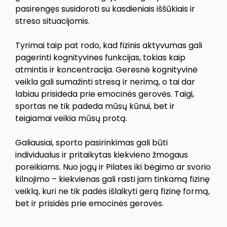
pasirengęs susidoroti su kasdieniais iššūkiais ir
streso situacijomis.
Tyrimai taip pat rodo, kad fizinis aktyvumas gali
pagerinti kognityvines funkcijas, tokias kaip
atmintis ir koncentracija. Geresnė kognityvinė
veikla gali sumažinti stresą ir nerimą, o tai dar
labiau prisideda prie emocinės gerovės. Taigi,
sportas ne tik padeda mūsų kūnui, bet ir
teigiamai veikia mūsų protą.
Galiausiai, sporto pasirinkimas gali būti
individualus ir pritaikytas kiekvieno žmogaus
poreikiams. Nuo jogų ir Pilates iki bėgimo ar svorio
kilnojimo – kiekvienas gali rasti jam tinkamą fizinę
veiklą, kuri ne tik padės išlaikyti gerą fizinę formą,
bet ir prisidės prie emocinės gerovės.