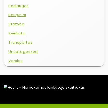
Paslaugos
Renginiai
Statyba
Sveikata
Transportas
Uncategorized
Verslas