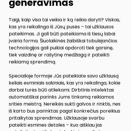
generavimas
Taigi, kaip visa tai veikia ir ką reikia daryti? Viskas,
kas yra reikalinga iš Jūsų pusės – tai užklausos
pateikimas. Ji gali būti pateikiama iš tiesų labai
įvairia forma. Šiuolaikinės žaibiškai tobulėjančios
technologijos gali puikiai apdoroti tiek garsinę,
tiek vaizdinę ar rašytinę medžiagą ir pateikti
reikiamą sprendimą.
Specialioje formoje Jūs pateikiate savo užklausą
keliais esminiais sakiniais, kas yra reikalinga, kokie
darbai turės būti atliekami. Dirbtinis intelektas
automatiškai parinks Jums tinkamą reikiamos
srities meistrą. Nereikės sukti galvos ir rinktis, nes
iš karto bus parinktas pagal konkrečius poreikius
pritaikytas sprendimas. Užklausoje svarbu
pateikti esmines detales – kuo aiškiau jas