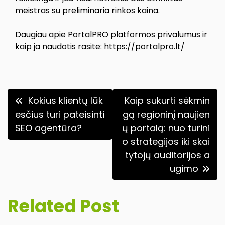
meistras su preliminaria rinkos kaina.
Daugiau apie PortalPRO platformos privalumus ir
kaip ja naudotis rasite:
https://portalpro.lt/
Navigacija
Kokius klientų lūk
Kaip sukurti sėkmin
tarp
esčius turi pateisinti
gą regioninį naujien
SEO agentūra?
ų portalą: nuo turini
įrašų
o strategijos iki skai
tytojų auditorijos a
ugimo
Related Post