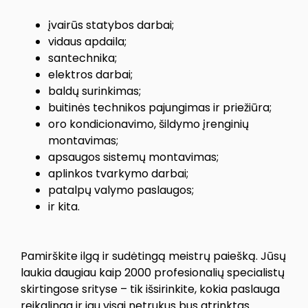
įvairūs statybos darbai;
vidaus apdaila;
santechnika;
elektros darbai;
baldų surinkimas;
buitinės technikos pajungimas ir priežiūra;
oro kondicionavimo, šildymo įrenginių
montavimas;
apsaugos sistemų montavimas;
aplinkos tvarkymo darbai;
patalpų valymo paslaugos;
ir kita.
Pamirškite ilgą ir sudėtingą meistrų paiešką. Jūsų
laukia daugiau kaip 2000 profesionalių specialistų
skirtingose srityse – tik išsirinkite, kokia paslauga
reikalinga ir jau visai netrukus bus atrinktas