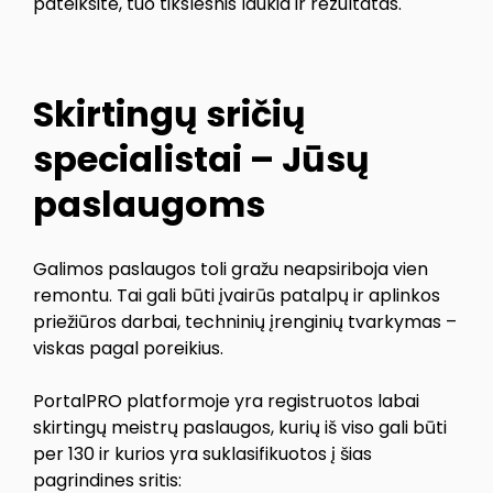
pateiksite, tuo tikslesnis laukia ir rezultatas.
Skirtingų sričių
specialistai – Jūsų
paslaugoms
Galimos paslaugos toli gražu neapsiriboja vien
remontu. Tai gali būti įvairūs patalpų ir aplinkos
priežiūros darbai, techninių įrenginių tvarkymas –
viskas pagal poreikius.
PortalPRO platformoje yra registruotos labai
skirtingų meistrų paslaugos, kurių iš viso gali būti
per 130 ir kurios yra suklasifikuotos į šias
pagrindines sritis: