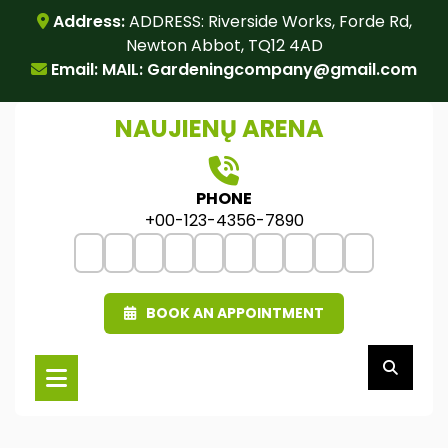
Skip
Address:
ADDRESS: Riverside Works, Forde Rd,
to
Newton Abbot, TQ12 4AD
content
Email: MAIL:
Gardeningcompany@gmail.com
NAUJIENŲ ARENA
PHONE
+00-123-4356-7890
BOOK AN APPOINTMENT