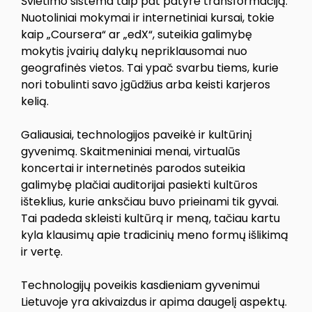
Švietimo sistema taip pat patyrė transformaciją.
Nuotoliniai mokymai ir internetiniai kursai, tokie
kaip „Coursera“ ar „edX“, suteikia galimybę
mokytis įvairių dalykų nepriklausomai nuo
geografinės vietos. Tai ypač svarbu tiems, kurie
nori tobulinti savo įgūdžius arba keisti karjeros
kelią.
Galiausiai, technologijos paveikė ir kultūrinį
gyvenimą. Skaitmeniniai menai, virtualūs
koncertai ir internetinės parodos suteikia
galimybę plačiai auditorijai pasiekti kultūros
išteklius, kurie anksčiau buvo prieinami tik gyvai.
Tai padeda skleisti kultūrą ir meną, tačiau kartu
kyla klausimų apie tradicinių meno formų išlikimą
ir vertę.
Technologijų poveikis kasdieniam gyvenimui
Lietuvoje yra akivaizdus ir apima daugelį aspektų.