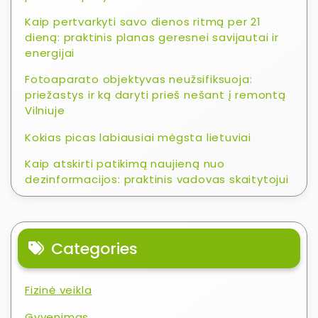
Kaip pertvarkyti savo dienos ritmą per 21
dieną: praktinis planas geresnei savijautai ir
energijai
Fotoaparato objektyvas neužsifiksuoja:
priežastys ir ką daryti prieš nešant į remontą
Vilniuje
Kokias picas labiausiai mėgsta lietuviai
Kaip atskirti patikimą naujieną nuo
dezinformacijos: praktinis vadovas skaitytojui
Categories
Fizinė veikla
Gyvenimas