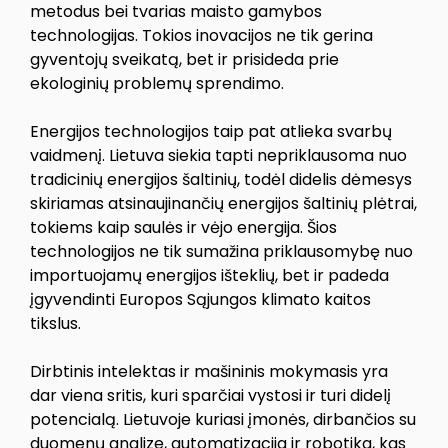
metodus bei tvarias maisto gamybos
technologijas. Tokios inovacijos ne tik gerina
gyventojų sveikatą, bet ir prisideda prie
ekologinių problemų sprendimo.
Energijos technologijos taip pat atlieka svarbų
vaidmenį. Lietuva siekia tapti nepriklausoma nuo
tradicinių energijos šaltinių, todėl didelis dėmesys
skiriamas atsinaujinančių energijos šaltinių plėtrai,
tokiems kaip saulės ir vėjo energija. Šios
technologijos ne tik sumažina priklausomybę nuo
importuojamų energijos išteklių, bet ir padeda
įgyvendinti Europos Sąjungos klimato kaitos
tikslus.
Dirbtinis intelektas ir mašininis mokymasis yra
dar viena sritis, kuri sparčiai vystosi ir turi didelį
potencialą. Lietuvoje kuriasi įmonės, dirbančios su
duomenų analize, automatizacija ir robotika, kas