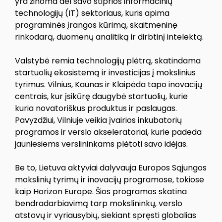
yra žinoma dėl savo stiprios informacinių
technologijų (IT) sektoriaus, kuris apima
programinės įrangos kūrimą, skaitmeninę
rinkodarą, duomenų analitiką ir dirbtinį intelektą.
Valstybė remia technologijų plėtrą, skatindama
startuolių ekosistemą ir investicijas į mokslinius
tyrimus. Vilnius, Kaunas ir Klaipėda tapo inovacijų
centrais, kur įsikūrę daugybė startuolių, kurie
kuria novatoriškus produktus ir paslaugas.
Pavyzdžiui, Vilniuje veikia įvairios inkubatorių
programos ir verslo akseleratoriai, kurie padeda
jauniesiems verslininkams plėtoti savo idėjas.
Be to, Lietuva aktyviai dalyvauja Europos Sąjungos
mokslinių tyrimų ir inovacijų programose, tokiose
kaip Horizon Europe. Šios programos skatina
bendradarbiavimą tarp mokslininkų, verslo
atstovų ir vyriausybių, siekiant spręsti globalias