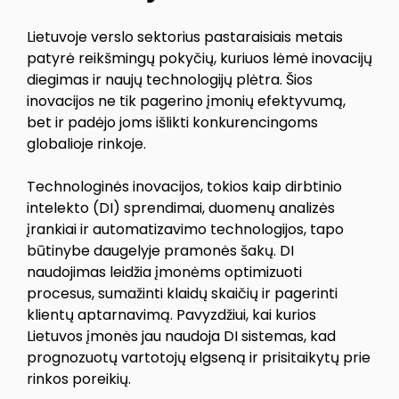
Lietuvoje verslo sektorius pastaraisiais metais
patyrė reikšmingų pokyčių, kuriuos lėmė inovacijų
diegimas ir naujų technologijų plėtra. Šios
inovacijos ne tik pagerino įmonių efektyvumą,
bet ir padėjo joms išlikti konkurencingoms
globalioje rinkoje.
Technologinės inovacijos, tokios kaip dirbtinio
intelekto (DI) sprendimai, duomenų analizės
įrankiai ir automatizavimo technologijos, tapo
būtinybe daugelyje pramonės šakų. DI
naudojimas leidžia įmonėms optimizuoti
procesus, sumažinti klaidų skaičių ir pagerinti
klientų aptarnavimą. Pavyzdžiui, kai kurios
Lietuvos įmonės jau naudoja DI sistemas, kad
prognozuotų vartotojų elgseną ir prisitaikytų prie
rinkos poreikių.