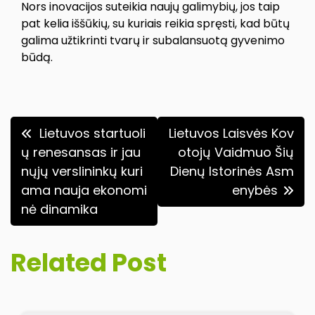
Nors inovacijos suteikia naujų galimybių, jos taip
pat kelia iššūkių, su kuriais reikia spręsti, kad būtų
galima užtikrinti tvarų ir subalansuotą gyvenimo
būdą.
Navigacija
Lietuvos startuoli
Lietuvos Laisvės Kov
tarp
ų renesansas ir jau
otojų Vaidmuo Šių
nųjų verslininkų kuri
Dienų Istorinės Asm
įrašų
ama nauja ekonomi
enybės
nė dinamika
Related Post