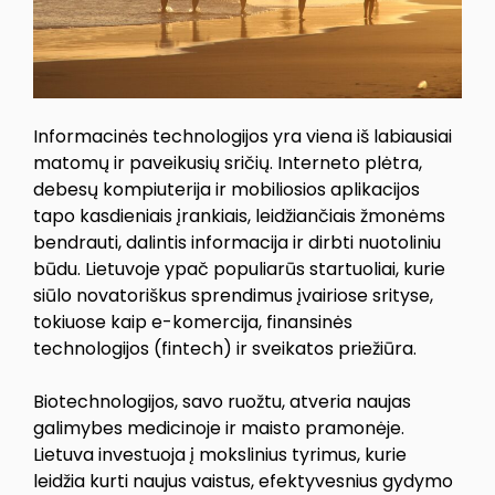
Informacinės technologijos yra viena iš labiausiai
matomų ir paveikusių sričių. Interneto plėtra,
debesų kompiuterija ir mobiliosios aplikacijos
tapo kasdieniais įrankiais, leidžiančiais žmonėms
bendrauti, dalintis informacija ir dirbti nuotoliniu
būdu. Lietuvoje ypač populiarūs startuoliai, kurie
siūlo novatoriškus sprendimus įvairiose srityse,
tokiuose kaip e-komercija, finansinės
technologijos (fintech) ir sveikatos priežiūra.
Biotechnologijos, savo ruožtu, atveria naujas
galimybes medicinoje ir maisto pramonėje.
Lietuva investuoja į mokslinius tyrimus, kurie
leidžia kurti naujus vaistus, efektyvesnius gydymo