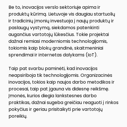
Be to, inovacijos verslo sektoriuje apima ir
produktų kūrimą. Lietuvoje vis daugiau startuolių
ir tradicinių įmonių investuoja į naujų produktų ir
paslaugų vystymą, siekdamos patenkinti
augančius vartotojų lūkesčius. Tokie projektai
dažnai remiasi moderniomis technologijomis,
tokiomis kaip blokų grandinė, skaitmeniniai
sprendimai ir internetas dalykams (IoT).
Taip pat svarbu paminėti, kad inovacijos
neapsiriboja tik technologijomis. Organizacinės
inovacijos, tokios kaip naujos darbo metodikos ir
procesai, taip pat įgauna vis didesnę reikšmę.
Įmonės, kurios diegia lankstesnes darbo
praktikas, dažnai sugeba greičiau reaguoti į rinkos
pokyčius ir geriau prisitaikyti prie vartotojų
poreikių.