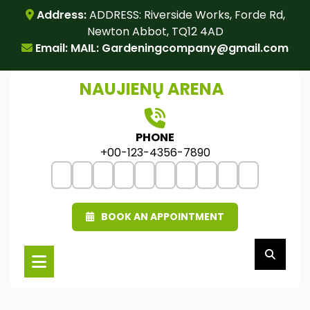
Skip
Address:
ADDRESS: Riverside Works, Forde Rd,
to
Newton Abbot, TQ12 4AD
content
Email: MAIL:
Gardeningcompany@gmail.com
NAUJIENŲ ARENA
PHONE
+00-123-4356-7890
BOOK AN APPOINTMENT