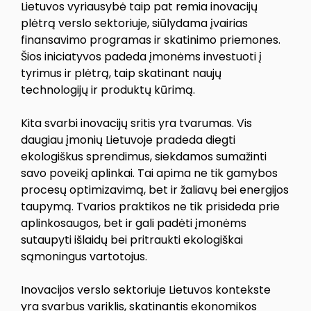
Lietuvos vyriausybė taip pat remia inovacijų
plėtrą verslo sektoriuje, siūlydama įvairias
finansavimo programas ir skatinimo priemones.
Šios iniciatyvos padeda įmonėms investuoti į
tyrimus ir plėtrą, taip skatinant naujų
technologijų ir produktų kūrimą.
Kita svarbi inovacijų sritis yra tvarumas. Vis
daugiau įmonių Lietuvoje pradeda diegti
ekologiškus sprendimus, siekdamos sumažinti
savo poveikį aplinkai. Tai apima ne tik gamybos
procesų optimizavimą, bet ir žaliavų bei energijos
taupymą. Tvarios praktikos ne tik prisideda prie
aplinkosaugos, bet ir gali padėti įmonėms
sutaupyti išlaidų bei pritraukti ekologiškai
sąmoningus vartotojus.
Inovacijos verslo sektoriuje Lietuvos kontekste
yra svarbus variklis, skatinantis ekonomikos