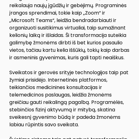
reikalauja naujų įgūdžių ir gebėjimų. Programinės
įrangos sprendimai, tokie kaip „Zoom“ ir
„Microsoft Teams“, leidžia bendradarbiauti ir
organizuoti susitikimus virtualiai, taip sumažinant
kelionių laiką ir išlaidas. Ši transformacija suteikia
galimybę žmonėms dirbti iš bet kurios pasaulio
vietos, tačiau kartu kelia iššūkių, tokių kaip darbas
ir asmeninis gyvenimas, kuris gali tapti neaiškus.
Sveikatos ir gerovės srityje technologijos taip pat
žymiai prisidėjo. Internetinės platformos,
teikiančios medicinines konsultacijas ir
telemedicinos paslaugas, leidžia žmonėms
greičiau gauti reikalingą pagalbą. Programėlės,
stebinčios fizinį aktyvumą ir mitybą, skatina
sveikesnį gyvenimo būdą ir padeda žmonėms
labiau rūpintis savo sveikata.