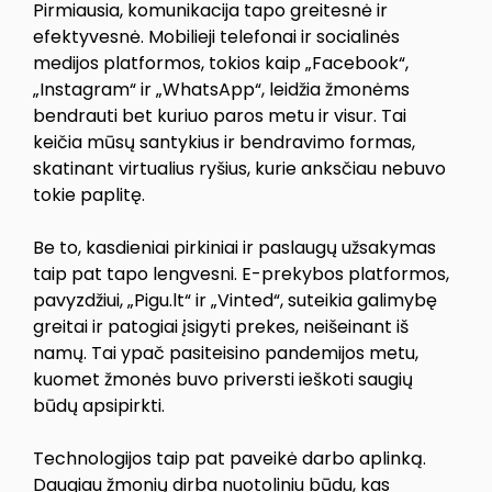
Pirmiausia, komunikacija tapo greitesnė ir
efektyvesnė. Mobilieji telefonai ir socialinės
medijos platformos, tokios kaip „Facebook“,
„Instagram“ ir „WhatsApp“, leidžia žmonėms
bendrauti bet kuriuo paros metu ir visur. Tai
keičia mūsų santykius ir bendravimo formas,
skatinant virtualius ryšius, kurie anksčiau nebuvo
tokie paplitę.
Be to, kasdieniai pirkiniai ir paslaugų užsakymas
taip pat tapo lengvesni. E-prekybos platformos,
pavyzdžiui, „Pigu.lt“ ir „Vinted“, suteikia galimybę
greitai ir patogiai įsigyti prekes, neišeinant iš
namų. Tai ypač pasiteisino pandemijos metu,
kuomet žmonės buvo priversti ieškoti saugių
būdų apsipirkti.
Technologijos taip pat paveikė darbo aplinką.
Daugiau žmonių dirba nuotoliniu būdu, kas