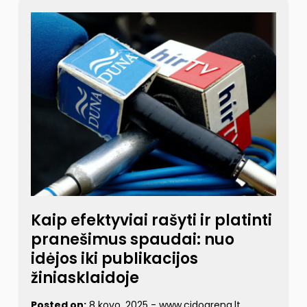
Kaip efektyviai rašyti ir platinti
pranešimus spaudai: nuo
idėjos iki publikacijos
žiniasklaidoje
Posted on:
8 kovo, 2025
-
www.cidoarena.lt