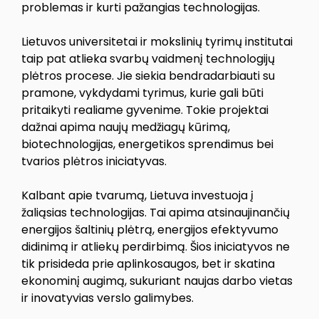
problemas ir kurti pažangias technologijas.
Lietuvos universitetai ir mokslinių tyrimų institutai
taip pat atlieka svarbų vaidmenį technologijų
plėtros procese. Jie siekia bendradarbiauti su
pramone, vykdydami tyrimus, kurie gali būti
pritaikyti realiame gyvenime. Tokie projektai
dažnai apima naujų medžiagų kūrimą,
biotechnologijas, energetikos sprendimus bei
tvarios plėtros iniciatyvas.
Kalbant apie tvarumą, Lietuva investuoja į
žaliąsias technologijas. Tai apima atsinaujinančių
energijos šaltinių plėtrą, energijos efektyvumo
didinimą ir atliekų perdirbimą. Šios iniciatyvos ne
tik prisideda prie aplinkosaugos, bet ir skatina
ekonominį augimą, sukuriant naujas darbo vietas
ir inovatyvias verslo galimybes.