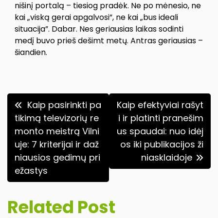
nišinį portalą – tiesiog pradėk. Ne po mėnesio, ne
kai „viską gerai apgalvosi”, ne kai „bus ideali
situacija”. Dabar. Nes geriausias laikas sodinti
medį buvo prieš dešimt metų. Antras geriausias –
šiandien.
Navigacija
Kaip pasirinkti pa
Kaip efektyviai rašyt
tarp
tikimą televizorių re
i ir platinti pranešim
monto meistrą Vilni
us spaudai: nuo idėj
įrašų
uje: 7 kriterijai ir daž
os iki publikacijos ži
niausios gedimų pri
niasklaidoje
ežastys
Related Post