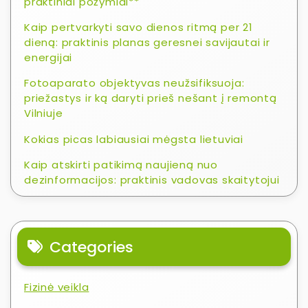
praktiniai požymiai**
Kaip pertvarkyti savo dienos ritmą per 21
dieną: praktinis planas geresnei savijautai ir
energijai
Fotoaparato objektyvas neužsifiksuoja:
priežastys ir ką daryti prieš nešant į remontą
Vilniuje
Kokias picas labiausiai mėgsta lietuviai
Kaip atskirti patikimą naujieną nuo
dezinformacijos: praktinis vadovas skaitytojui
Categories
Fizinė veikla