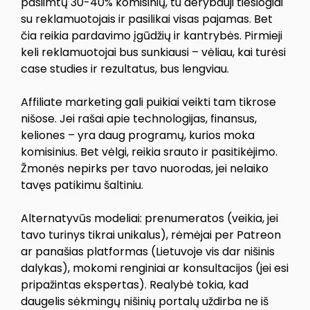
pasiimtų 30-40% komisinių, tu derybauji tiesiogiai
su reklamuotojais ir pasilikai visas pajamas. Bet
čia reikia pardavimo įgūdžių ir kantrybės. Pirmieji
keli reklamuotojai bus sunkiausi – vėliau, kai turėsi
case studies ir rezultatus, bus lengviau.
Affiliate marketing gali puikiai veikti tam tikrose
nišose. Jei rašai apie technologijas, finansus,
keliones – yra daug programų, kurios moka
komisinius. Bet vėlgi, reikia srauto ir pasitikėjimo.
Žmonės nepirks per tavo nuorodas, jei nelaiko
tavęs patikimu šaltiniu.
Alternatyvūs modeliai: prenumeratos (veikia, jei
tavo turinys tikrai unikalus), rėmėjai per Patreon
ar panašias platformas (Lietuvoje vis dar nišinis
dalykas), mokomi renginiai ar konsultacijos (jei esi
pripažintas ekspertas). Realybė tokia, kad
daugelis sėkmingų nišinių portalų uždirba ne iš