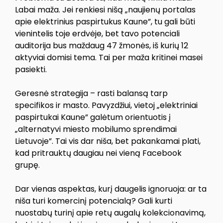
Labai maža. Jei renkiesi nišą „naujienų portalas
apie elektrinius paspirtukus Kaune”, tu gali būti
vienintelis toje erdvėje, bet tavo potenciali
auditorija bus maždaug 47 žmonės, iš kurių 12
aktyviai domisi tema. Tai per maža kritinei masei
pasiekti.
Geresnė strategija – rasti balansą tarp
specifikos ir masto. Pavyzdžiui, vietoj „elektriniai
paspirtukai Kaune” galėtum orientuotis į
„alternatyvi miesto mobilumo sprendimai
Lietuvoje”. Tai vis dar niša, bet pakankamai plati,
kad pritrauktų daugiau nei vieną Facebook
grupę.
Dar vienas aspektas, kurį daugelis ignoruoja: ar ta
niša turi komercinį potencialą? Gali kurti
nuostabų turinį apie retų augalų kolekcionavimą,