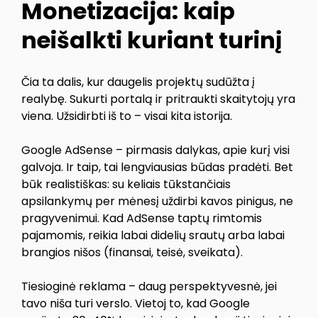
Monetizacija: kaip
neišalkti kuriant turinį
Čia ta dalis, kur daugelis projektų sudūžta į
realybę. Sukurti portalą ir pritraukti skaitytojų yra
viena. Užsidirbti iš to – visai kita istorija.
Google AdSense – pirmasis dalykas, apie kurį visi
galvoja. Ir taip, tai lengviausias būdas pradėti. Bet
būk realistiškas: su keliais tūkstančiais
apsilankymų per mėnesį uždirbi kavos pinigus, ne
pragyvenimui. Kad AdSense taptų rimtomis
pajamomis, reikia labai didelių srautų arba labai
brangios nišos (finansai, teisė, sveikata).
Tiesioginė reklama – daug perspektyvesnė, jei
tavo niša turi verslo. Vietoj to, kad Google