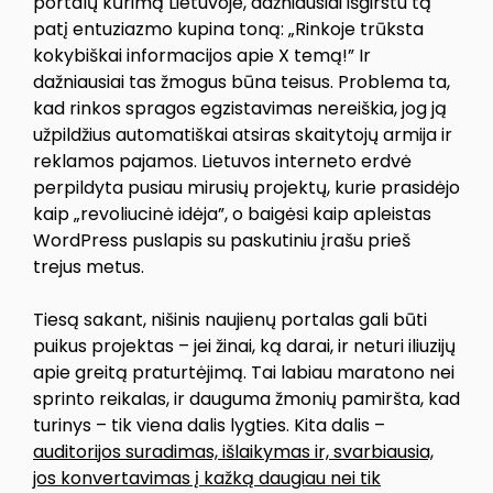
portalų kūrimą Lietuvoje, dažniausiai išgirstu tą
patį entuziazmo kupina toną: „Rinkoje trūksta
kokybiškai informacijos apie X temą!” Ir
dažniausiai tas žmogus būna teisus. Problema ta,
kad rinkos spragos egzistavimas nereiškia, jog ją
užpildžius automatiškai atsiras skaitytojų armija ir
reklamos pajamos. Lietuvos interneto erdvė
perpildyta pusiau mirusių projektų, kurie prasidėjo
kaip „revoliucinė idėja”, o baigėsi kaip apleistas
WordPress puslapis su paskutiniu įrašu prieš
trejus metus.
Tiesą sakant, nišinis naujienų portalas gali būti
puikus projektas – jei žinai, ką darai, ir neturi iliuzijų
apie greitą praturtėjimą. Tai labiau maratono nei
sprinto reikalas, ir dauguma žmonių pamiršta, kad
turinys – tik viena dalis lygties. Kita dalis –
auditorijos suradimas, išlaikymas ir, svarbiausia,
jos konvertavimas į kažką daugiau nei tik