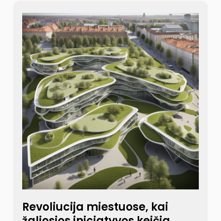
Revoliucija miestuose, kai
žaliosios iniciatyvos keičia