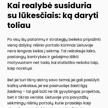
Kai realybė susiduria
su lūkesčiais: ką daryti
toliau
Po visų šių patarimų ir strategijų belieka pripažinti
vieną dalyką: nišinio portalo kūrimas Lietuvoje
nėra lengvas kelias į sėkmę. Tai reikalauja laiko,
pastangų, kantrybės ir gebėjimo išlikti
motyvuotam net tada, kai statistika nešoka taip,
kaip norėtųsi.
Bet jei turi tikrą aistrą savo temai, jei gali pasiūlyti
kažką unikalaus, jei esi pasiruošęs žaisti ilgą
žaidimą – tai gali būti ne tik gyvybingas projektas,
bet ir tikras verslas. Lietuvoje yra pavyzdžių
sėkmingų nišinių portalų, kurie prasidėjo kaip