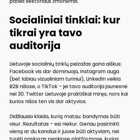
paties sektoriaus žmonėmis.
Socialiniai tinklai: kur
tikrai yra tavo
auditorija
Lietuvoje socialinių tinklų peizažas gana aiškus:
Facebook vis dar dominuoja, Instagram auga
(bet labiau vizualiniam turiniui), LinkedIn veikia
B2B nišose, o TikTok – jei tavo auditorija jaunesnė
nei 30. Twitter Lietuvoje praktiškai miręs, nors kai
kurios nišos ten vis dar aktyvios.
Didžiausia klaida, kurią matau: bandymas būti
visur. Rezultatas – esi niekur. Geriau pasirinkti
vieną ar du kanalus ir juose būti aktyviam, nei
turėti paskyras penkiose platformose, kurios