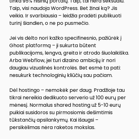
tinka 95% nišinių portalų. Taip, tai nėra seksualu.
Taip, visi naudoja WordPress. Bet žinai ką? Jis
veikia. Ir svarbiausia – leidžia pradėti publikuoti
turinį šiandien, o ne po pusmečio.
Jei vis dėlto nori kažko specifinesnio, pažiūrėk į
Ghost platformą – ji sukurta būtent
publikacijoms, lengva, greita ir atrodo šiuolaikiška.
Arba Webflow, jei turi dizaino ambicijų ir nori
daugiau vizualinės kontrolės. Bet esmė ta pati:
nesukurk technologinių kliūčių sau pačiam.
Dėl hostingo – nemokėk per daug. Pradžioje tau
tikrai nereikia dedikuoto serverio už 100 eurų per
mėnesį. Normalus shared hosting už 5-10 eurų
puikiai susidoros su pirmosiomis dešimtimis
tūkstančių apsilankymų. Kai išaugsi –
persikėlimas nėra raketos mokslas.