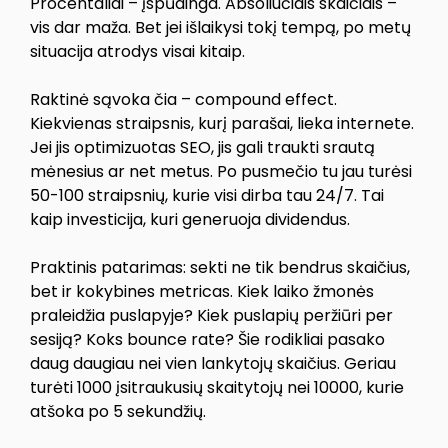
Procentaliai – įspūdinga. Absoliučiais skaičiais –
vis dar maža. Bet jei išlaikysi tokį tempą, po metų
situacija atrodys visai kitaip.
Raktinė sąvoka čia – compound effect.
Kiekvienas straipsnis, kurį parašai, lieka internete.
Jei jis optimizuotas SEO, jis gali traukti srautą
mėnesius ar net metus. Po pusmečio tu jau turėsi
50-100 straipsnių, kurie visi dirba tau 24/7. Tai
kaip investicija, kuri generuoja dividendus.
Praktinis patarimas: sekti ne tik bendrus skaičius,
bet ir kokybines metricas. Kiek laiko žmonės
praleidžia puslapyje? Kiek puslapių peržiūri per
sesiją? Koks bounce rate? Šie rodikliai pasako
daug daugiau nei vien lankytojų skaičius. Geriau
turėti 1000 įsitraukusių skaitytojų nei 10000, kurie
atšoka po 5 sekundžių.