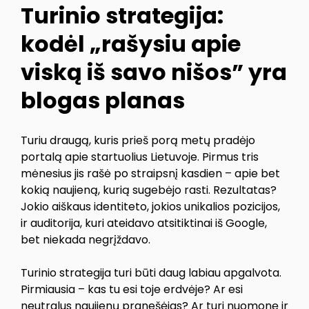
Turinio strategija:
kodėl „rašysiu apie
viską iš savo nišos” yra
blogas planas
Turiu draugą, kuris prieš porą metų pradėjo
portalą apie startuolius Lietuvoje. Pirmus tris
mėnesius jis rašė po straipsnį kasdien – apie bet
kokią naujieną, kurią sugebėjo rasti. Rezultatas?
Jokio aiškaus identiteto, jokios unikalios pozicijos,
ir auditorija, kuri ateidavo atsitiktinai iš Google,
bet niekada negrįždavo.
Turinio strategija turi būti daug labiau apgalvota.
Pirmiausia – kas tu esi toje erdvėje? Ar esi
neutralus naujienų pranešėjas? Ar turi nuomonę ir