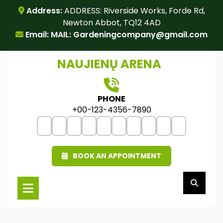
Skip
Address:
ADDRESS: Riverside Works, Forde Rd,
to
Newton Abbot, TQ12 4AD
content
Email: MAIL:
Gardeningcompany@gmail.com
NAUJIENŲ ARENA
PHONE
+00-123-4356-7890
BOOK AN APPOINTMENT