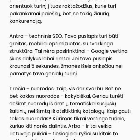
orientuok turinį į tuos raktažodžius, kurie turi
pakankamai paieškų, bet ne tokią žiaurią
konkurenciją.
Antra – techninis SEO. Tavo puslapis turi būti
greitas, mobiliai optimizuotas, su tvarkinga
struktūra. Tai nėra pasirinktinai – Google vertina
šiuos dalykus labai rimtai. Jei tavo puslapis
kraunasi 5 sekundes, žmonės išeis anksčiau nei
pamatys tavo genialų turinį.
Trečia – nuorodos. Taip, vis dar svarbu. Bet ne
bet kokios nuorodos – kokybiškai. Geriau turėti
dešimt nuorodų iš rimtų, tematiškai susijusių
šaltinių nei šimtą iš atsitiktinių katalogų. Kaip gauti
tokias nuorodas? Kūrimas tikrai vertingo turinio,
kuriuo kiti norės dalintis. Arba – ir tai veikia
Lietuvoje puikiai – tiesioginiai ryšiai su kitais to