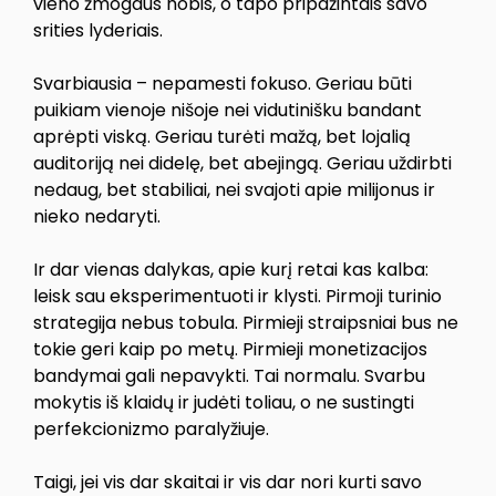
vieno žmogaus hobis, o tapo pripažintais savo
srities lyderiais.
Svarbiausia – nepamesti fokuso. Geriau būti
puikiam vienoje nišoje nei vidutinišku bandant
aprėpti viską. Geriau turėti mažą, bet lojalią
auditoriją nei didelę, bet abejingą. Geriau uždirbti
nedaug, bet stabiliai, nei svajoti apie milijonus ir
nieko nedaryti.
Ir dar vienas dalykas, apie kurį retai kas kalba:
leisk sau eksperimentuoti ir klysti. Pirmoji turinio
strategija nebus tobula. Pirmieji straipsniai bus ne
tokie geri kaip po metų. Pirmieji monetizacijos
bandymai gali nepavykti. Tai normalu. Svarbu
mokytis iš klaidų ir judėti toliau, o ne sustingti
perfekcionizmo paralyžiuje.
Taigi, jei vis dar skaitai ir vis dar nori kurti savo