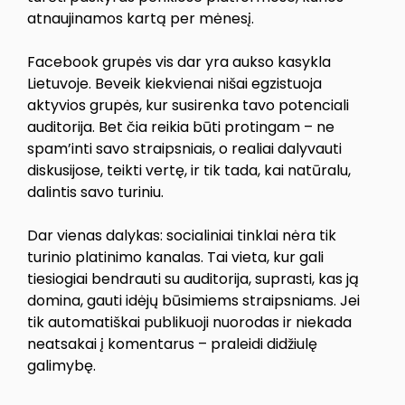
atnaujinamos kartą per mėnesį.
Facebook grupės vis dar yra aukso kasykla
Lietuvoje. Beveik kiekvienai nišai egzistuoja
aktyvios grupės, kur susirenka tavo potenciali
auditorija. Bet čia reikia būti protingam – ne
spam’inti savo straipsniais, o realiai dalyvauti
diskusijose, teikti vertę, ir tik tada, kai natūralu,
dalintis savo turiniu.
Dar vienas dalykas: socialiniai tinklai nėra tik
turinio platinimo kanalas. Tai vieta, kur gali
tiesiogiai bendrauti su auditorija, suprasti, kas ją
domina, gauti idėjų būsimiems straipsniams. Jei
tik automatiškai publikuoji nuorodas ir niekada
neatsakai į komentarus – praleidi didžiulę
galimybę.