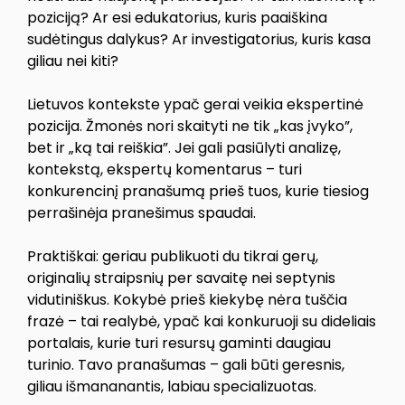
poziciją? Ar esi edukatorius, kuris paaiškina
sudėtingus dalykus? Ar investigatorius, kuris kasa
giliau nei kiti?
Lietuvos kontekste ypač gerai veikia ekspertinė
pozicija. Žmonės nori skaityti ne tik „kas įvyko”,
bet ir „ką tai reiškia”. Jei gali pasiūlyti analizę,
kontekstą, ekspertų komentarus – turi
konkurencinį pranašumą prieš tuos, kurie tiesiog
perrašinėja pranešimus spaudai.
Praktiškai: geriau publikuoti du tikrai gerų,
originalių straipsnių per savaitę nei septynis
vidutiniškus. Kokybė prieš kiekybę nėra tuščia
frazė – tai realybė, ypač kai konkuruoji su dideliais
portalais, kurie turi resursų gaminti daugiau
turinio. Tavo pranašumas – gali būti geresnis,
giliau išmananantis, labiau specializuotas.