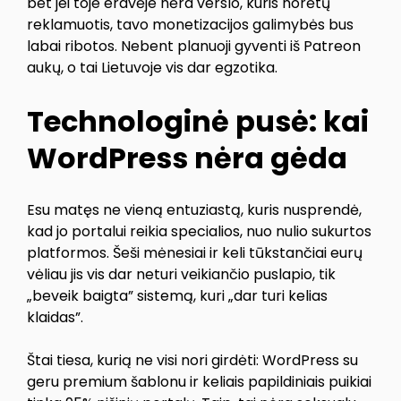
bet jei toje erdvėje nėra verslo, kuris norėtų
reklamuotis, tavo monetizacijos galimybės bus
labai ribotos. Nebent planuoji gyventi iš Patreon
aukų, o tai Lietuvoje vis dar egzotika.
Technologinė pusė: kai
WordPress nėra gėda
Esu matęs ne vieną entuziastą, kuris nusprendė,
kad jo portalui reikia specialios, nuo nulio sukurtos
platformos. Šeši mėnesiai ir keli tūkstančiai eurų
vėliau jis vis dar neturi veikiančio puslapio, tik
„beveik baigta” sistemą, kuri „dar turi kelias
klaidas”.
Štai tiesa, kurią ne visi nori girdėti: WordPress su
geru premium šablonu ir keliais papildiniais puikiai