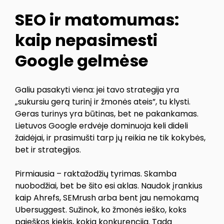
SEO ir matomumas:
kaip nepasimesti
Google gelmėse
Galiu pasakyti viena: jei tavo strategija yra
„sukursiu gerą turinį ir žmonės ateis”, tu klysti.
Geras turinys yra būtinas, bet ne pakankamas.
Lietuvos Google erdvėje dominuoja keli dideli
žaidėjai, ir prasimušti tarp jų reikia ne tik kokybės,
bet ir strategijos.
Pirmiausia – raktažodžių tyrimas. Skamba
nuobodžiai, bet be šito esi aklas. Naudok įrankius
kaip Ahrefs, SEMrush arba bent jau nemokamą
Ubersuggest. Sužinok, ko žmonės ieško, koks
paieškos kiekis, kokia konkurencija. Tada