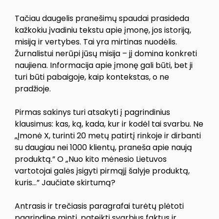
Tačiau daugelis pranešimų spaudai prasideda
kažkokiu įvadiniu tekstu apie įmonę, jos istoriją,
misiją ir vertybes. Tai yra mirtinas nuodėlis.
Žurnalistui nerūpi jūsų misija – jį domina konkreti
naujiena. Informacija apie įmonę gali būti, bet ji
turi būti pabaigoje, kaip kontekstas, o ne
pradžioje.
Pirmas sakinys turi atsakyti į pagrindinius
klausimus: kas, ką, kada, kur ir kodėl tai svarbu. Ne
„Įmonė X, turinti 20 metų patirtį rinkoje ir dirbanti
su daugiau nei 1000 klientų, praneša apie naują
produktą.” O „Nuo kito mėnesio Lietuvos
vartotojai galės įsigyti pirmąjį šalyje produktą,
kuris…” Jaučiate skirtumą?
Antrasis ir trečiasis paragrafai turėtų plėtoti
pagrindinę mintį, pateikti svarbius faktus ir