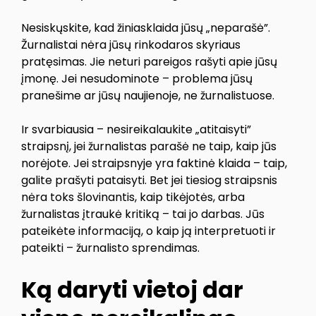
Nesiskųskite, kad žiniasklaida jūsų „neparašė”.
Žurnalistai nėra jūsų rinkodaros skyriaus
pratęsimas. Jie neturi pareigos rašyti apie jūsų
įmonę. Jei nesudominote – problema jūsų
pranešime ar jūsų naujienoje, ne žurnalistuose.
Ir svarbiausia – nesireikalaukite „atitaisyti”
straipsnį, jei žurnalistas parašė ne taip, kaip jūs
norėjote. Jei straipsnyje yra faktinė klaida – taip,
galite prašyti pataisyti. Bet jei tiesiog straipsnis
nėra toks šlovinantis, kaip tikėjotės, arba
žurnalistas įtraukė kritiką – tai jo darbas. Jūs
pateikėte informaciją, o kaip ją interpretuoti ir
pateikti – žurnalisto sprendimas.
Ką daryti vietoj dar