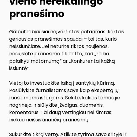
vieno nereikalingo
pranešimo
Galbūt labiausiai neįvertintas patarimas: kartais
geriausias pranešimas spaudai – tai tas, kurio
neišsiunčiate. Jei neturite tikros naujienos,
nesiųskite pranešimo tik dėl to, kad „reikia
palaikyti matomumą” ar „konkurentai kažką
išsiuntė”.
Vietoj to investuokite laiką į santykių kūrimą.
Pasiūlykite žurnalistams save kaip ekspertą jų
ruošiamoms istorijoms. Sekite, kokias temas jie
nagrinėja, ir siūlykite įžvalgas, duomenis,
komentarus. Tai daug vertingiau nei šimtas
niekuo neišsiskiriančių pranešimų.
Sukurkite tikrą vertę. Atlikite tyrimą savo srityje ir