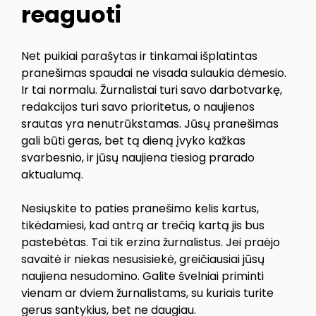
reaguoti
Net puikiai parašytas ir tinkamai išplatintas
pranešimas spaudai ne visada sulaukia dėmesio.
Ir tai normalu. Žurnalistai turi savo darbotvarkę,
redakcijos turi savo prioritetus, o naujienos
srautas yra nenutrūkstamas. Jūsų pranešimas
gali būti geras, bet tą dieną įvyko kažkas
svarbesnio, ir jūsų naujiena tiesiog prarado
aktualumą.
Nesiųskite to paties pranešimo kelis kartus,
tikėdamiesi, kad antrą ar trečią kartą jis bus
pastebėtas. Tai tik erzina žurnalistus. Jei praėjo
savaitė ir niekas nesusisiekė, greičiausiai jūsų
naujiena nesudomino. Galite švelniai priminti
vienam ar dviem žurnalistams, su kuriais turite
gerus santykius, bet ne daugiau.