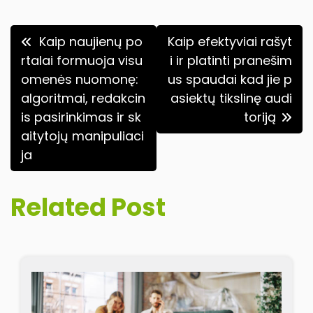
Navigacija
Kaip naujienų po
Kaip efektyviai rašyt
tarp
rtalai formuoja visu
i ir platinti pranešim
omenės nuomonę:
us spaudai kad jie p
įrašų
algoritmai, redakcin
asiektų tikslinę audi
is pasirinkimas ir sk
toriją
aitytojų manipuliaci
ja
Related Post