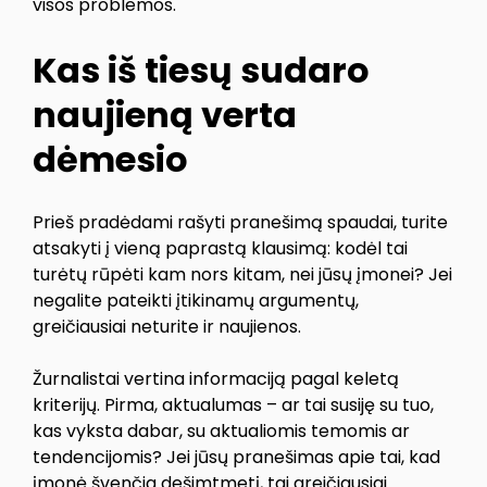
visos problemos.
Kas iš tiesų sudaro
naujieną verta
dėmesio
Prieš pradėdami rašyti pranešimą spaudai, turite
atsakyti į vieną paprastą klausimą: kodėl tai
turėtų rūpėti kam nors kitam, nei jūsų įmonei? Jei
negalite pateikti įtikinamų argumentų,
greičiausiai neturite ir naujienos.
Žurnalistai vertina informaciją pagal keletą
kriterijų. Pirma, aktualumas – ar tai susiję su tuo,
kas vyksta dabar, su aktualiomis temomis ar
tendencijomis? Jei jūsų pranešimas apie tai, kad
įmonė švenčia dešimtmetį, tai greičiausiai