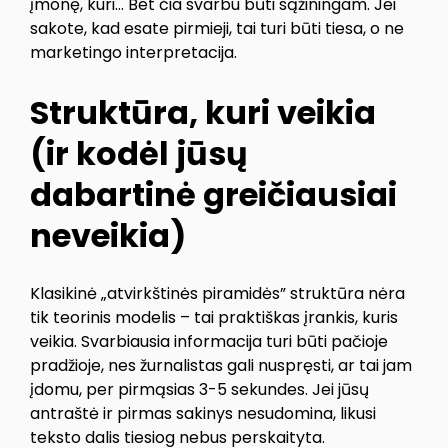
įmonę, kuri… Bet čia svarbu būti sąžiningam. Jei
sakote, kad esate pirmieji, tai turi būti tiesa, o ne
marketingo interpretacija.
Struktūra, kuri veikia
(ir kodėl jūsų
dabartinė greičiausiai
neveikia)
Klasikinė „atvirkštinės piramidės” struktūra nėra
tik teorinis modelis – tai praktiškas įrankis, kuris
veikia. Svarbiausia informacija turi būti pačioje
pradžioje, nes žurnalistas gali nuspręsti, ar tai jam
įdomu, per pirmąsias 3-5 sekundes. Jei jūsų
antraštė ir pirmas sakinys nesudomina, likusi
teksto dalis tiesiog nebus perskaityta.