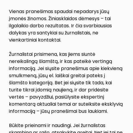
Vienas pranešimas spaudai nepadarys jūsų
įmonės žinomos. Žiniasklaidos dėmesys – tai
ilgalaikio darbo rezultatas. Ir čia svarbiausias
dalykas yra santykiai su žurnalistais, ne
vienkartiniai kontaktai.
Žurnalistai prisimena, kas jiems siuntė
nereikalingą šlamštą, ir kas pateikė vertingą
informaciją. Jei siųsite pranešimus apie kiekvieną
smulkmeną, jūsų el. laiškai greitai pateks į
šlamšto kategoriją. Bet jei siųsite tik tada, kai
turite tikrai įdomią naujieną, ir dar pridėsite
vertės – pavyzdžiui, pasiūlysite ekspertinį
komentarą aktualiai temai ar suteiksite eksklyvią
informaciją – jūsų pranešimai bus laukiami.
Būkite prieinami ir naudingi. Jei žurnalistas
skambina ar rašo, atsakykite greitai. Net jei tai ne