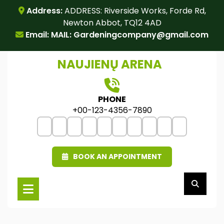
Skip
Address:
ADDRESS: Riverside Works, Forde Rd,
to
Newton Abbot, TQ12 4AD
content
Email: MAIL:
Gardeningcompany@gmail.com
NAUJIENŲ ARENA
PHONE
+00-123-4356-7890
BOOK AN APPOINTMENT