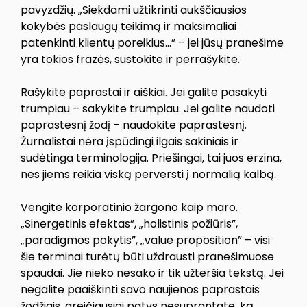
pavyzdžių. „Siekdami užtikrinti aukščiausios
kokybės paslaugų teikimą ir maksimaliai
patenkinti klientų poreikius…” – jei jūsų pranešime
yra tokios frazės, sustokite ir perrašykite.
Rašykite paprastai ir aiškiai. Jei galite pasakyti
trumpiau – sakykite trumpiau. Jei galite naudoti
paprastesnį žodį – naudokite paprastesnį.
Žurnalistai nėra įspūdingi ilgais sakiniais ir
sudėtinga terminologija. Priešingai, tai juos erzina,
nes jiems reikia viską perversti į normalią kalbą.
Vengite korporatinio žargono kaip maro.
„Sinergetinis efektas”, „holistinis požiūris”,
„paradigmos pokytis”, „value proposition” – visi
šie terminai turėtų būti uždrausti pranešimuose
spaudai. Jie nieko nesako ir tik užteršia tekstą. Jei
negalite paaiškinti savo naujienos paprastais
žodžiais, greičiausiai patys nesuprantate, ką