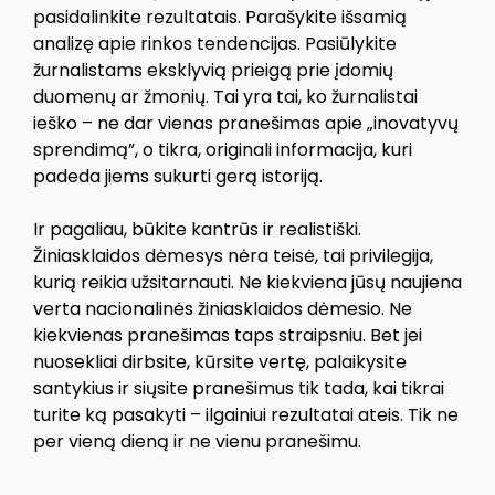
pasidalinkite rezultatais. Parašykite išsamią
analizę apie rinkos tendencijas. Pasiūlykite
žurnalistams eksklyvią prieigą prie įdomių
duomenų ar žmonių. Tai yra tai, ko žurnalistai
ieško – ne dar vienas pranešimas apie „inovatyvų
sprendimą”, o tikra, originali informacija, kuri
padeda jiems sukurti gerą istoriją.
Ir pagaliau, būkite kantrūs ir realistiški.
Žiniasklaidos dėmesys nėra teisė, tai privilegija,
kurią reikia užsitarnauti. Ne kiekviena jūsų naujiena
verta nacionalinės žiniasklaidos dėmesio. Ne
kiekvienas pranešimas taps straipsniu. Bet jei
nuosekliai dirbsite, kūrsite vertę, palaikysite
santykius ir siųsite pranešimus tik tada, kai tikrai
turite ką pasakyti – ilgainiui rezultatai ateis. Tik ne
per vieną dieną ir ne vienu pranešimu.