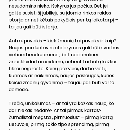
nesudomins nieko, išskyrus jus pačius. Bet jei
galite susieti šį jubiliejų su įdomia rinkos raidos
istorija ar netikėtais pokyčiais per tą laikotarpį –
tai jau gali būti istorija.
Antra, poveikis – kiek žmonių tai paveiks ir kaip?
Naujas parduotuvės atidarymas gali būti svarbus
vietinei bendruomenei, bet nacionalinei
žiniasklaidai tai neįdomu, nebent tai būtų kažkas
tikrai neįprasto. Kainų pokyčiai, darbo vietų
kūrimas ar naikinimas, naujos paslaugos, kurios
keičia žmonių gyvenimą – tai jau gali būti verta
dėmesio.
Trečia, unikalumas – ar tai yra kažkas naujo, ko
dar niekas nedarė? Ar tai pirmas kartas?
Žurnalistai mėgsta „pirmuosius” – pirmą kartą
Lietuvoje, pirmą tokio tipo sprendimą, pirmą