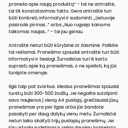
praneša apie naują produktą” – tai ne antraštė,
tai tik konstatavimas fakto. Gera antraštė turi
būti konkreti, informatyvi ir sudominti. „Lietuvoje
pasirodė pirmas…” arba „Nuo rugsėjo kainoms
taikomas naujas…” – tai jau geriau.
Antraštė neturi būti kūrybinė ar žaisminė. Palikite
tai reklamai. Pranešimo spaudai antraštė turi būti
informatyvi ir tiesiogi. Žurnalistas turi iš karto
suprasti, apie ką pranešimas, o ne spėlioti, ką jūs
turėjote omenyje.
Ilgis taip pat svarbus. Idealus pranešimas spaudai
turėtų būti 300-500 žodžių. Jei negalite sutalpinti
savo naujienos į vieną A4 puslapį, greičiausiai jūsų
pranešimas yra per ilgas arba jūs bandote
pasakyti per daug dalykų vienu metu. Žurnalistai
neturi laiko skaityti trijų puslapių pranešimų. Jei
jūsų istorija sudėtinga ir reikia daugiau konteksto,