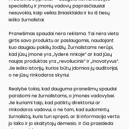
specialistų ir įmonių vadovų paprasčiausiai
nesuvokia, kaip veikia žiniasklaida ir ko iš tiesų
ieško žurnalistai.
Pranešimas spaudai nėra reklama. Tai nėra vieta
girtis savo produktu ar paslaugomis, naudojant
kuo daugiau pakilių žodžių. Žurnalistams nerūpi,
kad jūsų įmonė yra „lyderė rinkoje” ar kad jūsų
naujas produktas yra „revoliucinis” ir „inovatyvus”.
Jie ieško istorijų, kurios būtų įdomios jų auditorijai,
o ne jūsų rinkodaros skyriui.
Realybė tokia, kad dauguma pranešimų spaudai
parašomi ne žurnalistams, o įmonės vadovybei.
Jie kuriami taip, kad patiktų direktoriui ar
rinkodaros vadovui, o ne tam, kad sudomintų
žurnalistą, kuris turi spręsti, ar ši informacija verta
jo laiko ir jo skaitytojų dėmesio. Ir čia prasideda