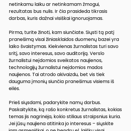
netinkamu laiku ar netinkamam žmogui,
rezultatas bus nulis. Ir čia prasideda tikrasis
darbas, kuris dažnai visiškai ignoruojamas.
Pirma, turite žinoti, kam siunčiate. Siųsti tą patį
pranešimą visai žiniasklaidos duomenų bazei yra
laiko švaistymas. Kiekvienas žurnalistas turi savo
sritį, savo interesus, savo auditoriją. Verslo
žurnalistui neįdomios sveikatos naujienos,
technologijų žurnalistui neįdomios mados
naujienos. Tai atrodo akivaizdu, bet vis tiek
dauguma įmonių siunčia pranešimus visiems iš
eilės.
Prieš siųsdami, padarykite namų darbus.
Paskaitykite, ką rašo konkretus žurnalistas, kokias
temas jis nagrinėja, kokio stiliaus straipsnius kuria.
Jei jūsų naujiena atitinka jo interesus – siųskite
jam asmeniškai, o ne bendru el. laišku visai