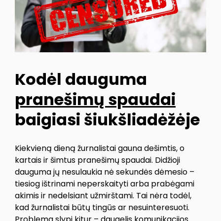
Kodėl dauguma
pranešimų spaudai
baigiasi šiukšliadėžėje
Kiekvieną dieną žurnalistai gauna dešimtis, o
kartais ir šimtus pranešimų spaudai. Didžioji
dauguma jų nesulaukia nė sekundės dėmesio –
tiesiog ištrinami neperskaityti arba prabėgami
akimis ir nedelsiant užmirštami. Tai nėra todėl,
kad žurnalistai būtų tingūs ar nesuinteresuoti.
Problema slypi kitur – daugelis komunikacijos