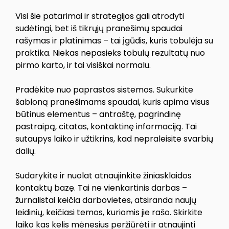
Visi šie patarimai ir strategijos gali atrodyti
sudėtingi, bet iš tikrųjų pranešimų spaudai
rašymas ir platinimas – tai įgūdis, kuris tobulėja su
praktika. Niekas nepasieks tobulų rezultatų nuo
pirmo karto, ir tai visiškai normalu.
Pradėkite nuo paprastos sistemos. Sukurkite
šabloną pranešimams spaudai, kuris apima visus
būtinus elementus – antraštę, pagrindinę
pastraipą, citatas, kontaktinę informaciją. Tai
sutaupys laiko ir užtikrins, kad nepraleisite svarbių
dalių.
Sudarykite ir nuolat atnaujinkite žiniasklaidos
kontaktų bazę. Tai ne vienkartinis darbas –
žurnalistai keičia darbovietes, atsiranda naujų
leidinių, keičiasi temos, kuriomis jie rašo. Skirkite
laiko kas kelis mėnesius peržiūrėti ir atnaujinti