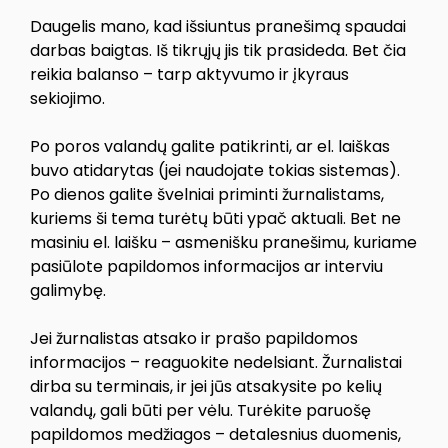
Daugelis mano, kad išsiuntus pranešimą spaudai
darbas baigtas. Iš tikrųjų jis tik prasideda. Bet čia
reikia balanso – tarp aktyvumo ir įkyraus
sekiojimo.
Po poros valandų galite patikrinti, ar el. laiškas
buvo atidarytas (jei naudojate tokias sistemas).
Po dienos galite švelniai priminti žurnalistams,
kuriems ši tema turėtų būti ypač aktuali. Bet ne
masiniu el. laišku – asmenišku pranešimu, kuriame
pasiūlote papildomos informacijos ar interviu
galimybę.
Jei žurnalistas atsako ir prašo papildomos
informacijos – reaguokite nedelsiant. Žurnalistai
dirba su terminais, ir jei jūs atsakysite po kelių
valandų, gali būti per vėlu. Turėkite paruošę
papildomos medžiagos – detalesnius duomenis,