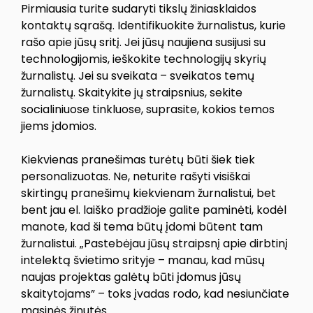
Pirmiausia turite sudaryti tikslų žiniasklaidos
kontaktų sąrašą. Identifikuokite žurnalistus, kurie
rašo apie jūsų sritį. Jei jūsų naujiena susijusi su
technologijomis, ieškokite technologijų skyrių
žurnalistų. Jei su sveikata – sveikatos temų
žurnalistų. Skaitykite jų straipsnius, sekite
socialiniuose tinkluose, suprasite, kokios temos
jiems įdomios.
Kiekvienas pranešimas turėtų būti šiek tiek
personalizuotas. Ne, neturite rašyti visiškai
skirtingų pranešimų kiekvienam žurnalistui, bet
bent jau el. laiško pradžioje galite paminėti, kodėl
manote, kad ši tema būtų įdomi būtent tam
žurnalistui. „Pastebėjau jūsų straipsnį apie dirbtinį
intelektą švietimo srityje – manau, kad mūsų
naujas projektas galėtų būti įdomus jūsų
skaitytojams” – toks įvadas rodo, kad nesiunčiate
masinės žinutės.