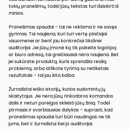
tokių pranešimų, todėl jūsų tekstas turi išsiskirti iš
minios.
Pranešimas spaudai – tai ne reklama ir ne savęs
gyrimas. Tai naujiena, kuri turi vertę plačiajai
visuomenei ar bent jau konkrečiai tikslinei
auditorijai. Jei jūsų įmonė ką tik pakeitė logotipą
ar biuro adresą, tai greičiausiai nėra naujiena. Bet
jei sukūrėte produktą, kuris sprendžia realią
problemą, arba atlikote tyrimą su netikėtais
rezultatais – tai jau kita kalba.
Žurnalistai ieško istorijų, kurios sudomintų jų
skaitytojus. Jie nėra jūsų rinkodaros komandos
dalis ir neturi pareigos skleisti jūsų žinią. Todėl
pirmasis ir svarbiausias dalykas – suprasti, kad
pranešimas spaudai turi būti naudingas ne tik
jums, bet ir žurnalistui bei jo auditorijai.