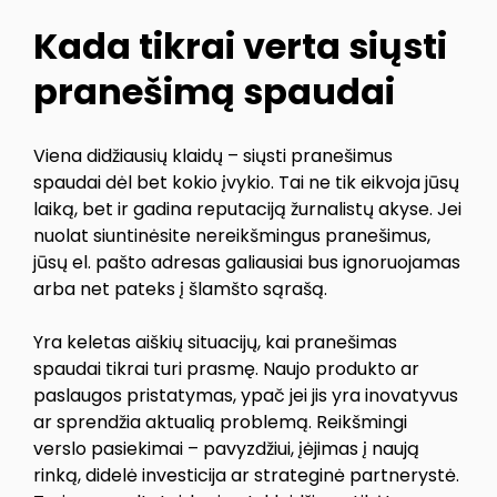
Kada tikrai verta siųsti
pranešimą spaudai
Viena didžiausių klaidų – siųsti pranešimus
spaudai dėl bet kokio įvykio. Tai ne tik eikvoja jūsų
laiką, bet ir gadina reputaciją žurnalistų akyse. Jei
nuolat siuntinėsite nereikšmingus pranešimus,
jūsų el. pašto adresas galiausiai bus ignoruojamas
arba net pateks į šlamšto sąrašą.
Yra keletas aiškių situacijų, kai pranešimas
spaudai tikrai turi prasmę. Naujo produkto ar
paslaugos pristatymas, ypač jei jis yra inovatyvus
ar sprendžia aktualią problemą. Reikšmingi
verslo pasiekimai – pavyzdžiui, įėjimas į naują
rinką, didelė investicija ar strateginė partnerystė.