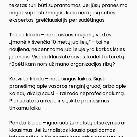
tekstas turi būti suprantamas. Jei jūsų pranešimo
negali suprasti žmogus, kuris nėra jūsų srities
ekspertas, greičiausiai jis per sudėtingas.
Trečia klaida – nėra aiškios naujienų vertės.
„Įmonė X švenčia 10 metų jubiliejų” – tai ne
naujiena, nebent tame jubiliejuje yra kažkas išties
įdomaus. Visada klauskite savęs: kodėl tai turėtų
rūpėti kam nors už mano organizacijos ribų?
Ketvirta klaida – neteisingas laikas. Siųsti
pranešimą apie vasaros renginį gruodį arba apie
Kalėdų akciją sausį – tai rodo neprofesionalumą.
Planuokite iš anksto ir siųskite pranešimus
tinkamu laiku.
Penkta klaida – ignoruoti žurnalistų atsakymus ar
klausimus. Jei žurnalistas klausia papildomos