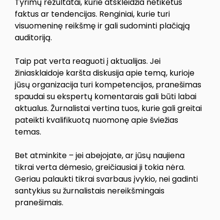
Tyrimų rezultatai, kurie atskleidžia netikėtus
faktus ar tendencijas. Renginiai, kurie turi
visuomeninę reikšmę ir gali sudominti plačiąją
auditoriją.
Taip pat verta reaguoti į aktualijas. Jei
žiniasklaidoje karšta diskusija apie temą, kurioje
jūsų organizacija turi kompetencijos, pranešimas
spaudai su ekspertų komentarais gali būti labai
aktualus. Žurnalistai vertina tuos, kurie gali greitai
pateikti kvalifikuotą nuomonę apie šviežias
temas.
Bet atminkite – jei abejojate, ar jūsų naujiena
tikrai verta dėmesio, greičiausiai ji tokia nėra.
Geriau palaukti tikrai svarbaus įvykio, nei gadinti
santykius su žurnalistais nereikšmingais
pranešimais.