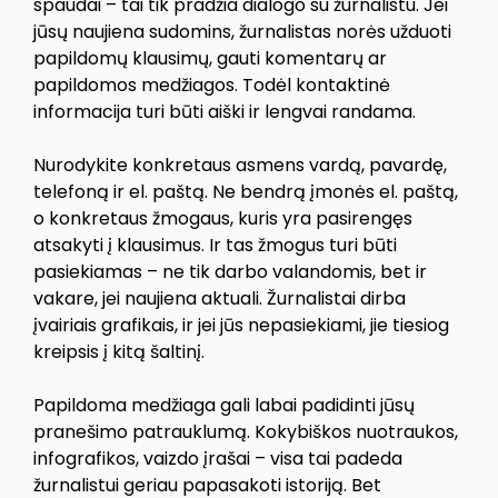
spaudai – tai tik pradžia dialogo su žurnalistu. Jei
jūsų naujiena sudomins, žurnalistas norės užduoti
papildomų klausimų, gauti komentarų ar
papildomos medžiagos. Todėl kontaktinė
informacija turi būti aiški ir lengvai randama.
Nurodykite konkretaus asmens vardą, pavardę,
telefoną ir el. paštą. Ne bendrą įmonės el. paštą,
o konkretaus žmogaus, kuris yra pasirengęs
atsakyti į klausimus. Ir tas žmogus turi būti
pasiekiamas – ne tik darbo valandomis, bet ir
vakare, jei naujiena aktuali. Žurnalistai dirba
įvairiais grafikais, ir jei jūs nepasiekiami, jie tiesiog
kreipsis į kitą šaltinį.
Papildoma medžiaga gali labai padidinti jūsų
pranešimo patrauklumą. Kokybiškos nuotraukos,
infografikos, vaizdo įrašai – visa tai padeda
žurnalistui geriau papasakoti istoriją. Bet