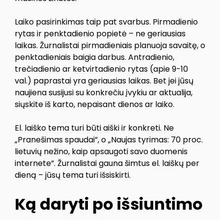
Laiko pasirinkimas taip pat svarbus. Pirmadienio
rytas ir penktadienio popietė – ne geriausias
laikas. Žurnalistai pirmadieniais planuoja savaitę, o
penktadieniais baigia darbus. Antradienio,
trečiadienio ar ketvirtadienio rytas (apie 9-10
val.) paprastai yra geriausias laikas. Bet jei jūsų
naujiena susijusi su konkrečiu įvykiu ar aktualija,
siųskite iš karto, nepaisant dienos ar laiko.
El. laiško tema turi būti aiški ir konkreti. Ne
„Pranešimas spaudai”, o „Naujas tyrimas: 70 proc.
lietuvių nežino, kaip apsaugoti savo duomenis
internete”. Žurnalistai gauna šimtus el. laiškų per
dieną – jūsų tema turi išsiskirti.
Ką daryti po išsiuntimo