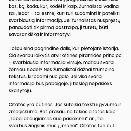
kas, ką, kada, kur, kodėl ir kaip. Žurnalistai vadina
tai „lead” – tai esmė, kuri turi sudominti ir pateikti
svarbiausią informaciją. Jei žurnalistas nuspręstų
panaudoti tik pirmą pastraipą, ji turėtų būti
savarankiška ir informatyvi.
Toliau eina pagrindinė dalis, kur plėtojate istoriją.
Čia svarbu laikytis atvirkštinės piramidės principo
– svarbiausia informacija viršuje, mažiau svarbi
žemiau. Kodėl? Nes žurnalistai dažnai trumpina
tekstus, kirpdami nuo galo. Jei visa svarbi
informacija bus pabaigoje, ji tiesiog nepasieks
skaitytojų.
Citatos yra būtinos. Jos suteikia tekstui gyvumo ir
žmogiškumo. Bet prašau, ne tokios citatos kaip
„Labai džiaugiamės šiuo pasiekimu” ar „Tai
svarbus žingsnis mūsų įmonei”. Citatos turi būti