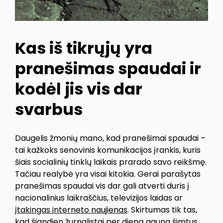
Kas iš tikrųjų yra
pranešimas spaudai ir
kodėl jis vis dar
svarbus
Daugelis žmonių mano, kad pranešimai spaudai –
tai kažkoks senovinis komunikacijos įrankis, kuris
šiais socialinių tinklų laikais prarado savo reikšmę.
Tačiau realybė yra visai kitokia. Gerai parašytas
pranešimas spaudai vis dar gali atverti duris į
nacionalinius laikraščius, televizijos laidas ar
įtakingas interneto naujienas
. Skirtumas tik tas,
kad šiandien žurnalistai per dieną gauna šimtus