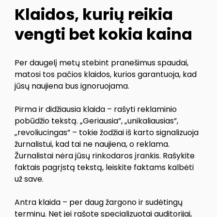
Klaidos, kurių reikia
vengti bet kokia kaina
Per daugelį metų stebint pranešimus spaudai,
matosi tos pačios klaidos, kurios garantuoja, kad
jūsų naujiena bus ignoruojama.
Pirma ir didžiausia klaida – rašyti reklaminio
pobūdžio tekstą. „Geriausia”, „unikaliausias”,
„revoliucingas” – tokie žodžiai iš karto signalizuoja
žurnalistui, kad tai ne naujiena, o reklama.
Žurnalistai nėra jūsų rinkodaros įrankis. Rašykite
faktais pagrįstą tekstą, leiskite faktams kalbėti
už save.
Antra klaida – per daug žargono ir sudėtingų
terminų. Net jei rašote specializuotai auditorijai,