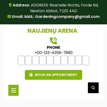
Skip
Address:
ADDRESS: Riverside Works, Forde Rd,
to
Newton Abbot, TQ12 4AD
content
Email: MAIL:
Gardeningcompany@gmail.com
NAUJIENŲ ARENA
PHONE
+00-123-4356-7890
BOOK AN APPOINTMENT