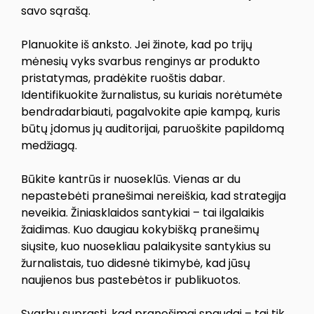
savo sąrašą.
Planuokite iš anksto. Jei žinote, kad po trijų
mėnesių vyks svarbus renginys ar produkto
pristatymas, pradėkite ruoštis dabar.
Identifikuokite žurnalistus, su kuriais norėtumėte
bendradarbiauti, pagalvokite apie kampą, kuris
būtų įdomus jų auditorijai, paruoškite papildomą
medžiagą.
Būkite kantrūs ir nuoseklūs. Vienas ar du
nepastebėti pranešimai nereiškia, kad strategija
neveikia. Žiniasklaidos santykiai – tai ilgalaikis
žaidimas. Kuo daugiau kokybišką pranešimų
siųsite, kuo nuosekliau palaikysite santykius su
žurnalistais, tuo didesnė tikimybė, kad jūsų
naujienos bus pastebėtos ir publikuotos.
Svarbu suprasti, kad pranešimai spaudai – tai tik