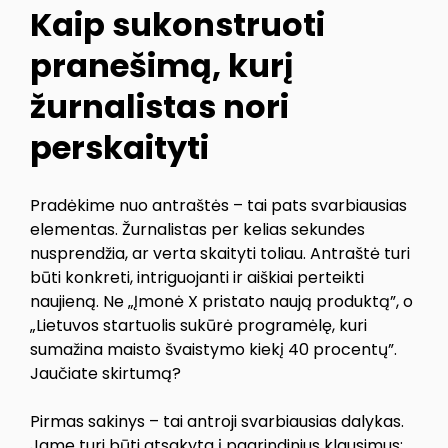
Kaip sukonstruoti
pranešimą, kurį
žurnalistas nori
perskaityti
Pradėkime nuo antraštės – tai pats svarbiausias
elementas. Žurnalistas per kelias sekundes
nusprendžia, ar verta skaityti toliau. Antraštė turi
būti konkreti, intriguojanti ir aiškiai perteikti
naujieną. Ne „Įmonė X pristato naują produktą”, o
„Lietuvos startuolis sukūrė programėlę, kuri
sumažina maisto švaistymo kiekį 40 procentų”.
Jaučiate skirtumą?
Pirmas sakinys – tai antroji svarbiausias dalykas.
Jame turi būti atsakyta į pagrindinius klausimus: