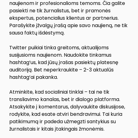
naujienom ir profesionalioms temoms. Čia galite
pasiekti ne tik žurnalistus, bet ir pramonės
ekspertus, potencialius klientus ar partnerius.
Parašykite įžvalgų įrašą apie savo naujieną, ne tik
sausa faktų išdėstymą.
Twitter puikiai tinka greitoms, aktualijoms
susijusioms naujienom. Naudokite tinkamus
hashtag’us, kad jūsų įrašas pasiektų platesnę
auditoriją. Bet neperkraukite – 2-3 aktualūs
hashtag’ai pakanka.
Atminkite, kad socialiniai tinklai – tai ne tik
transliavimo kanalas, bet ir dialogo platforma.
Atsakykite į komentarus, dalyvaukite diskusijose,
rodykite, kad esate atviri bendravimui. Tai kuria
patikimumą ir padeda užmegzti santykius su
žurnalistais ir kitais įtakingais žmonėmis.