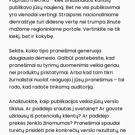
Paprasti metrika – kiek žiniasklaidos kanalų
publikavo jūsų naujieną. Bet ne visi publikavimai
yra vienodai vertingi. Straipsnis nacionaliniame
dienraštyje turi didesnę vertę nei trumpa žinutė
mažame regioniniame portale. Vertinkite ne tik
kiekį, bet ir kokybę.
Sekite, kokio tipo pranešimai generuoja
daugiausia dėmesio. Galbūt pastebėsite, kad
pranešimai su tyrimų duomenimis veikia geriau
nei produktų pristatymai. Arba kad tam tikri
žurnalistai nuolat reaguoja į jūsų pranešimus – tai
rodo, kad radote tinkamą auditoriją.
Analizuokite, kaip publikacijos veikia jūsų verslo
tikslus. Ar padidėjo srautas į svetainę? Ar gavote
užklausų iš potencialių klientų? Ar padidėjo
prekės ženklo žinomumas? Pranešimai spaudai
turėtų prisidėti prie konkrečių verslo rezultatų, ne