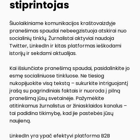
stiprintojas
Šiuolaikiniame komunikacijos kraštovaizdyje
pranešimas spaudai nebeegzistuoja atskirai nuo
socialinių tinklų. Žurnalistai aktyviai naudoja
Twitter, LinkedIn ir kitas platformas ieškodami
istorijų ir sekdami aktualijas.
Kai išsiunčiate pranešimą spaudai, pasidalinkite jo
esmę socialiniuose tinkluose. Ne tiesiog
nukopijuokite visą tekstą – sukurkite intriguojantį
įrašą su pagrindiniais faktais ir nuoroda į pilną
pranešimą jūsų svetainėje. Pažymėkite
atitinkamus žurnalistus ar žiniasklaidos kanalus –
tai padidina tikimybę, kad jie pastebės jūsų
naujieną.
LinkedIn yra ypač efektyvi platforma B2B