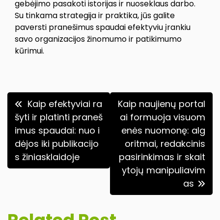
gebėjimo pasakoti istorijas ir nuoseklaus darbo.
Su tinkama strategija ir praktika, jūs galite
paversti pranešimus spaudai efektyviu įrankiu
savo organizacijos žinomumo ir patikimumo
kūrimui.
Navigacija
Kaip efektyviai ra
Kaip naujienų portal
tarp
šyti ir platinti praneš
ai formuoja visuom
imus spaudai: nuo i
enės nuomonę: alg
įrašų
dėjos iki publikacijo
oritmai, redakcinis
s žiniasklaidoje
pasirinkimas ir skait
ytojų manipuliavim
as