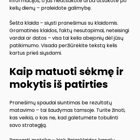
informacijos, o jūs neatsakote arba atsakote po
kelių dienų – praleidote galimybę.
Šešta klaida – siųsti pranešimus su klaidomis.
Gramatinės klaidos, faktų nesutapimai, neteisingi
vardai ar datos – visa tai kelia abejonių dėl jūsų
patikimumo. Visada peržiūrėkite tekstą kelis
kartus prieš siųsdami.
Kaip matuoti sėkmę ir
mokytis iš patirties
Pranešimų spaudai siuntimas be rezultatų
matavimo – tai šaudymas tamsoje. Turite žinoti,
kas veikia, o kas ne, kad galėtumėte tobulinti
savo strategiją.