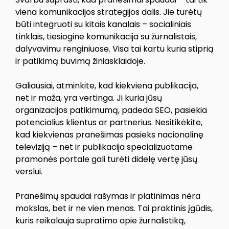
viena komunikacijos strategijos dalis. Jie turėtų
būti integruoti su kitais kanalais – socialiniais
tinklais, tiesiogine komunikacija su žurnalistais,
dalyvavimu renginiuose. Visa tai kartu kuria stiprią
ir patikimą buvimą žiniasklaidoje.
Galiausiai, atminkite, kad kiekviena publikacija,
net ir maža, yra vertinga. Ji kuria jūsų
organizacijos patikimumą, padeda SEO, pasiekia
potencialius klientus ar partnerius. Nesitikėkite,
kad kiekvienas pranešimas pasieks nacionalinę
televiziją – net ir publikacija specializuotame
pramonės portale gali turėti didelę vertę jūsų
verslui.
Pranešimų spaudai rašymas ir platinimas nėra
mokslas, bet ir ne vien menas. Tai praktinis įgūdis,
kuris reikalauja supratimo apie žurnalistiką,