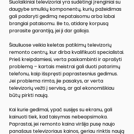
Šiuolaikiniai televizoriai yra sudėtingi įrenginiai su
daugybe smulkių komponentų, kurių pažeidimas
gali padaryti gedimą nepataisomu arba labai
brangiai pataisomu. Be to, atidarę korpusą
prarasite garantiją, jei ji dar galioja.
Šiauliuose veikia keletas patikimų televizorių
remonto centrų, kur dirba kvalifikuoti specialistai.
Prieš kreipdamiesi, verta paskambinti ir aprašyti
problemą – kartais meistrai gali duoti patarimų
telefonu, kaip išspręsti paprastesnius gedimus.
Jei problema rimta, jie pasakys, ar verta
televizorių vežti į servisą, ar gal ekonomiškiau
būtų pirkti naują.
Kai kurie gedimai, ypač susijęs su ekranu, gali
kainuoti tiek, kad taisymas nebeapsimoka.
Paprastai, jei remonto kaina viršija pusę naujo
panašaus televizoriaus kainos, geriau rinktis naują