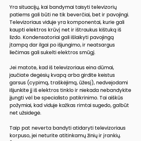
Yra situacijų, kai bandymai taisyti televizorių
patiems gali būti ne tik beverčiai, bet ir pavojingi.
Televizoriaus viduje yra komponentai, kurie gali
kaupti elektros krūvį net ir ištraukus kištuką iš
lizdo. Kondensatoriai gali išlaikyti pavojingą
įtampą dar ilgai po išjungimo, ir neatsargus
liečimas gali sukelti elektros smūgį.
Jei matote, kad iš televizoriaus eina dūmai,
jaučiate degėsių kvapą arba girdite keistus
garsus (cypimą, traškėjimą, ūžesį), nedvejodami
išjunkite jį iš elektros tinklo ir niekada nebandykite
įjungti vėl be specialisto patikrinimo. Tai aiškūs
požymiai, kad viduje kažkas rimtai sugedo, galbūt
net užsidegė.
Taip pat neverta bandyti atidaryti televizoriaus
korpuso, jei neturite atitinkamų žinių ir įrankių.