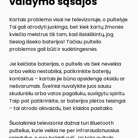
valdymo sąsajos
Kartais problema visai ne televizoriuje, o pultelyje.
Tai gali atrodyti juokinga, bet kiek kartų žmonės
kviečia meistrus tik tam, kad išsiaiškintų, jog
tiesiog išseko baterijos! Tačiau pultelio
problemos gali būti ir sudėtingesnės.
Jei keičiate baterijas, o pultelis vis tiek neveikia
arba veikia nestabiliai, patikrinkite baterijų
kontaktus – kartais jie būna apsidengę oksidu ar
nešvarumais. Švelniai nuvalykite juos sausu
skudurėliu arba vatos pagaliuku, suvilgytu spiritu.
Taip pat patikrinkite, ar baterijos įdėtos teisingai
– tai atrodo akivaizdu, bet klaidos pasitaiko.
Šiuolaikiniai televizoriai dažnai turi Bluetooth
pultelius, kurie veikia ne per infraraudonuosius
spindulius, o per belaidį ryšį. Jei toks pultelis