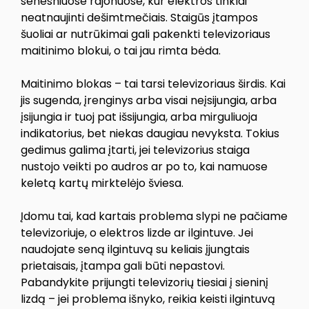
senesniuose rajonuose, kur elektros tinklai
neatnaujinti dešimtmečiais. Staigūs įtampos
šuoliai ar nutrūkimai gali pakenkti televizoriaus
maitinimo blokui, o tai jau rimta bėda.
Maitinimo blokas – tai tarsi televizoriaus širdis. Kai
jis sugenda, įrenginys arba visai neįsijungia, arba
įsijungia ir tuoj pat išsijungia, arba mirguliuoja
indikatorius, bet niekas daugiau nevyksta. Tokius
gedimus galima įtarti, jei televizorius staiga
nustojo veikti po audros ar po to, kai namuose
keletą kartų mirktelėjo šviesa.
Įdomu tai, kad kartais problema slypi ne pačiame
televizoriuje, o elektros lizde ar ilgintuve. Jei
naudojate seną ilgintuvą su keliais įjungtais
prietaisais, įtampa gali būti nepastovi.
Pabandykite prijungti televizorių tiesiai į sieninį
lizdą – jei problema išnyko, reikia keisti ilgintuvą