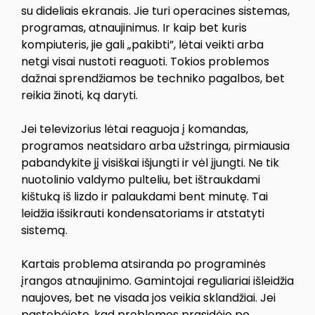
su dideliais ekranais. Jie turi operacines sistemas,
programas, atnaujinimus. Ir kaip bet kuris
kompiuteris, jie gali „pakibti”, lėtai veikti arba
netgi visai nustoti reaguoti. Tokios problemos
dažnai sprendžiamos be techniko pagalbos, bet
reikia žinoti, ką daryti.
Jei televizorius lėtai reaguoja į komandas,
programos neatsidaro arba užstringa, pirmiausia
pabandykite jį visiškai išjungti ir vėl įjungti. Ne tik
nuotolinio valdymo pulteliu, bet ištraukdami
kištuką iš lizdo ir palaukdami bent minutę. Tai
leidžia išsikrauti kondensatoriams ir atstatyti
sistemą.
Kartais problema atsiranda po programinės
įrangos atnaujinimo. Gamintojai reguliariai išleidžia
naujoves, bet ne visada jos veikia sklandžiai. Jei
pastebėjote, kad problemos prasidėjo po