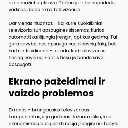
arba mažinti apkrovą. Tačiau jei ir tai nepadeda,
vadinasi, bėda tikrai televizoriuje.
Dar vienas niuansas – kai kurie šiuolaikiniai
televizoriai turi apsaugines sistemas, kurios
automatiškai išjungia
įrenginį
aptikus gedimą. Tai
gera savybė, nes apsaugo nuo didesnių žalų, bet
kartu ir klaidinanti – atrodo, kad televizorius
tiesiog neveikia, nors iš tiesų jis bando save
apsaugoti.
Ekrano pažeidimai ir
vaizdo problemos
Ekranas – brangiausias televizoriaus
komponentas, ir jo gedimas dažnai reiškia, kad
ekonomiškiau būtų pirkti naują įrenginį nei taisyti.