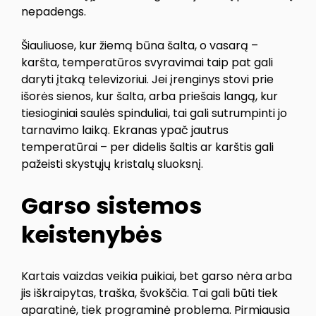
nepadengs.
Šiauliuose, kur žiemą būna šalta, o vasarą –
karšta, temperatūros svyravimai taip pat gali
daryti įtaką televizoriui. Jei įrenginys stovi prie
išorės sienos, kur šalta, arba priešais langą, kur
tiesioginiai saulės spinduliai, tai gali sutrumpinti jo
tarnavimo laiką. Ekranas ypač jautrus
temperatūrai – per didelis šaltis ar karštis gali
pažeisti skystųjų kristalų sluoksnį.
Garso sistemos
keistenybės
Kartais vaizdas veikia puikiai, bet garso nėra arba
jis iškraipytas, traška, švokščia. Tai gali būti tiek
aparatinė, tiek programinė problema. Pirmiausia