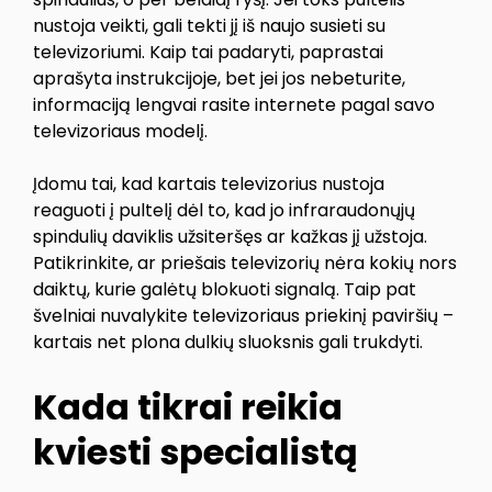
nustoja veikti, gali tekti jį iš naujo susieti su
televizoriumi. Kaip tai padaryti, paprastai
aprašyta instrukcijoje, bet jei jos nebeturite,
informaciją lengvai rasite internete pagal savo
televizoriaus modelį.
Įdomu tai, kad kartais televizorius nustoja
reaguoti į pultelį dėl to, kad jo infraraudonųjų
spindulių daviklis užsiteršęs ar kažkas jį užstoja.
Patikrinkite, ar priešais televizorių nėra kokių nors
daiktų, kurie galėtų blokuoti signalą. Taip pat
švelniai nuvalykite televizoriaus priekinį paviršių –
kartais net plona dulkių sluoksnis gali trukdyti.
Kada tikrai reikia
kviesti specialistą