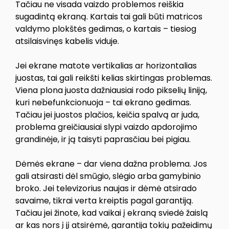
Tačiau ne visada vaizdo problemos reiškia
sugadintą ekraną. Kartais tai gali būti matricos
valdymo plokštės gedimas, o kartais – tiesiog
atsilaisvinęs kabelis viduje.
Jei ekrane matote vertikalias ar horizontalias
juostas, tai gali reikšti kelias skirtingas problemas.
Viena plona juosta dažniausiai rodo pikselių liniją,
kuri nebefunkcionuoja – tai ekrano gedimas.
Tačiau jei juostos plačios, keičia spalvą ar juda,
problema greičiausiai slypi vaizdo apdorojimo
grandinėje, ir ją taisyti paprasčiau bei pigiau.
Dėmės ekrane – dar viena dažna problema. Jos
gali atsirasti dėl smūgio, slėgio arba gamybinio
broko. Jei televizorius naujas ir dėmė atsirado
savaime, tikrai verta kreiptis pagal garantiją.
Tačiau jei žinote, kad vaikai į ekraną sviedė žaislą
ar kas nors į jį atsirėmė, garantija tokių pažeidimų