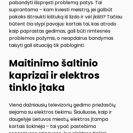
pabandyti išspręsti problemą patys. Tai
suprantama – kam kviesti meistrą, jei galbūt
pakaks ištraukti kištuką iš lizdo ir vėl įkišti? Tačiau
būtent čia slypi pavojus: kartais tai, kas atrodo
kaip paprastas gedimas, gali būti rimtesnės
problemos požymis, o neapdairus bandymas
taisyti gali situaciją tik pabloginti.
Maitinimo šaltinio
kaprizai ir elektros
tinklo įtaka
Viena dažniausių televizorių gedimo priežasčių
siejama su elektros tiekimu. Šiauliuose, kaip ir
daugelyje Lietuvos miestų, elektros įtampa
kartais šokinėja – tai ypač pastebima