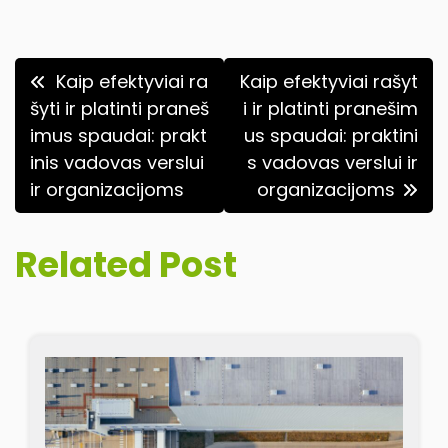
Navigacija
Kaip efektyviai ra
Kaip efektyviai rašyt
tarp
šyti ir platinti praneš
i ir platinti pranešim
imus spaudai: prakt
us spaudai: praktini
įrašų
inis vadovas verslui
s vadovas verslui ir
ir organizacijoms
organizacijoms
Related Post