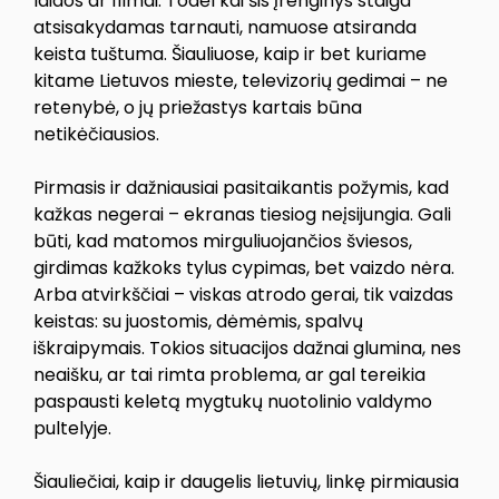
laidos ar filmai. Todėl kai šis įrenginys staiga
atsisakydamas tarnauti, namuose atsiranda
keista tuštuma. Šiauliuose, kaip ir bet kuriame
kitame Lietuvos mieste, televizorių gedimai – ne
retenybė, o jų priežastys kartais būna
netikėčiausios.
Pirmasis ir dažniausiai pasitaikantis požymis, kad
kažkas negerai – ekranas tiesiog neįsijungia. Gali
būti, kad matomos mirguliuojančios šviesos,
girdimas kažkoks tylus cypimas, bet vaizdo nėra.
Arba atvirkščiai – viskas atrodo gerai, tik vaizdas
keistas: su juostomis, dėmėmis, spalvų
iškraipymais. Tokios situacijos dažnai glumina, nes
neaišku, ar tai rimta problema, ar gal tereikia
paspausti keletą mygtukų nuotolinio valdymo
pultelyje.
Šiauliečiai, kaip ir daugelis lietuvių, linkę pirmiausia