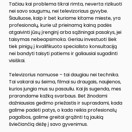
Tačiau kai problema tikrai rimta, neverta rizikuoti
nei savo saugumu, nei televizoriaus gyvybe.
Šiauliuose, kaip ir bet kuriame kitame mieste, yra
profesionalų, kurie už prieinamą kainą padės
atgaivinti jūsų įrenginį arba sąžiningai pasakys, jei
taisymas nebeapsimoka. Geriau investuoti šiek
tiek pinigų į kvalifikuoto specialisto konsultaciją
nei bandyti taisyti patiems ir galiausiai sugadinti
visiškai.
Televizorius namuose – tai daugiau nei technika.
Tai vakarai su šeima, filmai su draugais, naujienos,
kurios jungia mus su pasauliu. Kai jis sugenda, mes
prarandame kažką svarbaus. Bet žinodami
dažniausias gedimo priežastis ir suprasdami, kada
galime padėti patys, o kada reikia profesionalų
pagalbos, galime greitai grąžinti tą jaukią
šviečiančią dėžę į savo gyvenimus.