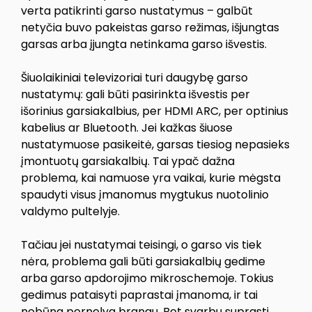
verta patikrinti garso nustatymus – galbūt
netyčia buvo pakeistas garso režimas, išjungtas
garsas arba įjungta netinkama garso išvestis.
Šiuolaikiniai televizoriai turi daugybę garso
nustatymų: gali būti pasirinkta išvestis per
išorinius garsiakalbius, per HDMI ARC, per optinius
kabelius ar Bluetooth. Jei kažkas šiuose
nustatymuose pasikeitė, garsas tiesiog nepasieks
įmontuotų garsiakalbių. Tai ypač dažna
problema, kai namuose yra vaikai, kurie mėgsta
spaudyti visus įmanomus mygtukus nuotolinio
valdymo pultelyje.
Tačiau jei nustatymai teisingi, o garso vis tiek
nėra, problema gali būti garsiakalbių gedime
arba garso apdorojimo mikroschemoje. Tokius
gedimus pataisyti paprastai įmanoma, ir tai
nebūna pernelyg brangu. Bet svarbu suprasti,