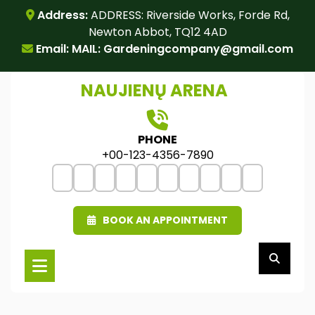
Skip
Address:
ADDRESS: Riverside Works, Forde Rd,
to
Newton Abbot, TQ12 4AD
content
Email: MAIL:
Gardeningcompany@gmail.com
NAUJIENŲ ARENA
PHONE
+00-123-4356-7890
BOOK AN APPOINTMENT