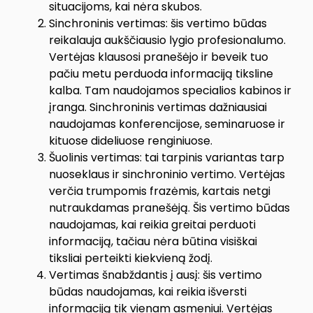
situacijoms, kai nėra skubos.
Sinchroninis vertimas: šis vertimo būdas
reikalauja aukščiausio lygio profesionalumo.
Vertėjas klausosi pranešėjo ir beveik tuo
pačiu metu perduoda informaciją tiksline
kalba. Tam naudojamos specialios kabinos ir
įranga. Sinchroninis vertimas dažniausiai
naudojamas konferencijose, seminaruose ir
kituose dideliuose renginiuose.
Šuolinis vertimas: tai tarpinis variantas tarp
nuoseklaus ir sinchroninio vertimo. Vertėjas
verčia trumpomis frazėmis, kartais netgi
nutraukdamas pranešėją. Šis vertimo būdas
naudojamas, kai reikia greitai perduoti
informaciją, tačiau nėra būtina visiškai
tiksliai perteikti kiekvieną žodį.
Vertimas šnabždantis į ausį: šis vertimo
būdas naudojamas, kai reikia išversti
informaciją tik vienam asmeniui. Vertėjas