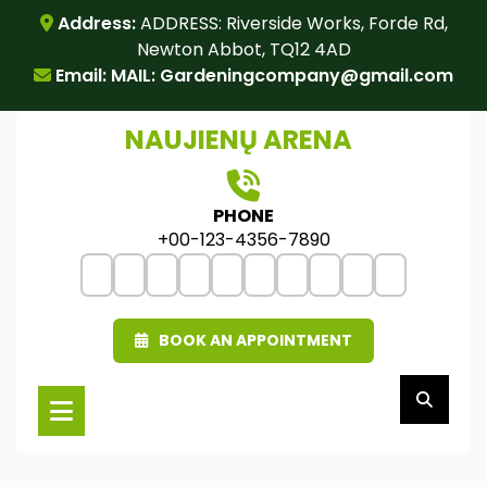
Skip
Address:
ADDRESS: Riverside Works, Forde Rd,
to
Newton Abbot, TQ12 4AD
content
Email: MAIL:
Gardeningcompany@gmail.com
NAUJIENŲ ARENA
PHONE
+00-123-4356-7890
BOOK AN APPOINTMENT