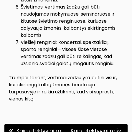
Švietimas: vertimas žodžiu gali būti
naudojamas mokymuose, seminaruose ir
kituose švietimo renginiuose, kuriuose
dalyvauja žmonės, kalbantys skirtingomis
kalbomis.
Viešieji renginiai: koncertai, spektakliai,
sporto renginiai – visose šiose vietose
vertimas žodžiu gali būti reikalingas, kad
užsienio svečiai galėtų mėgautis renginiu.
Trumpai tariant, vertimai žodžiu yra būtini visur,
kur skirtingų kalbų žmonės bendrauja
tarpusavyje ir reikia užtikrinti, kad visi suprastų
vienas kitą.
Navigacija
Kaip efektyviai ra
Kaip efektyviai rašyt