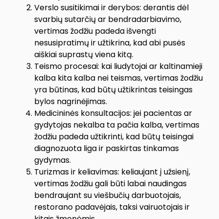
Verslo susitikimai ir derybos: derantis dėl
svarbių sutarčių ar bendradarbiavimo,
vertimas žodžiu padeda išvengti
nesusipratimų ir užtikrina, kad abi pusės
aiškiai suprastų viena kitą.
Teismo procesai: kai liudytojai ar kaltinamieji
kalba kita kalba nei teismas, vertimas žodžiu
yra būtinas, kad būtų užtikrintas teisingas
bylos nagrinėjimas.
Medicininės konsultacijos: jei pacientas ar
gydytojas nekalba ta pačia kalba, vertimas
žodžiu padeda užtikrinti, kad būtų teisingai
diagnozuota liga ir paskirtas tinkamas
gydymas.
Turizmas ir keliavimas: keliaujant į užsienį,
vertimas žodžiu gali būti labai naudingas
bendraujant su viešbučių darbuotojais,
restorano padavėjais, taksi vairuotojais ir
kitais žmonėmis.