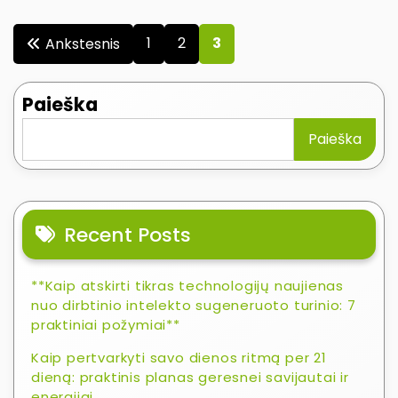
Įrašų
1
2
3
Ankstesnis
puslapiavimas
Paieška
Paieška
Recent Posts
**Kaip atskirti tikras technologijų naujienas
nuo dirbtinio intelekto sugeneruoto turinio: 7
praktiniai požymiai**
Kaip pertvarkyti savo dienos ritmą per 21
dieną: praktinis planas geresnei savijautai ir
energijai