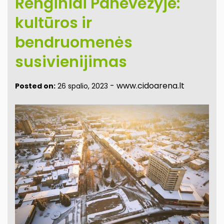
Renginiai Panevėžyje:
kultūros ir
bendruomenės
susivienijimas
-
www.cidoarena.lt
Posted on:
26 spalio, 2023