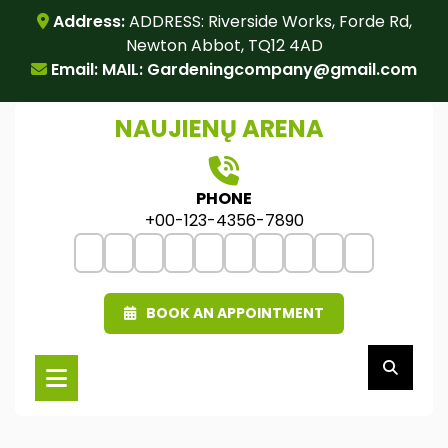
Skip
Address:
ADDRESS: Riverside Works, Forde Rd,
to
Newton Abbot, TQ12 4AD
content
Email: MAIL:
Gardeningcompany@gmail.com
NAUJIENŲ ARENA
PHONE
+00-123-4356-7890
BOOK AN APPOINTMENT