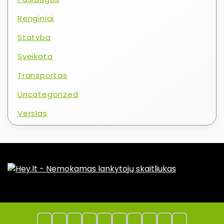
Renginiai
Statyba
Sveikata
Transportas
Uncategorized
Verslas